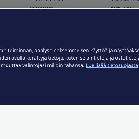
Laiteohjeet
Black Friday
Asiakaspalvelun yhteystiedot
Huippuetuja El
Soita Omagurulle
OmaYhteisö
Myymälät ja myyntipisteet
van toiminnan, analysoidaksemme sen käyttöä ja näyttääk
Kuuluvuuskartta
iden avulla kerättyjä tietoja, kuten selaintietoja ja ostotieto
Asiakastiedotteet
uuttaa valintojasi milloin tahansa.
Lue lisää tietosuojasta 
t
OmaElisa-sovellus
järjestelmä
Kirjaudu sähköpostiin
et © 2026 Elisa Oyj.