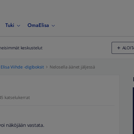
Tuki
OmaElisa
ALOIT
meisimmät keskustelut
Elisa Viihde -digiboksit
Nelosella äänet jäljessä
45 katselukerrat
oi näköjään vastata.