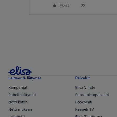
Tykkää
Laitteet & liittymät
Palvelut
Kampanjat
Elisa Viihde
Puhelinliittymät
Suoratoistopalvelut
Netti kotiin
Bookbeat
Netti mukaan
Kaapeli-TV
Laitenetti
Elisa Tietoturva