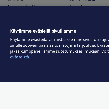
Prepaid-liittymät
Kodin Tietoturva
Puhelimet ja tarvikkeet
Mobiilivarmenne
Tietotekniikka
Kuka soittaa
Pelaaminen
Sähköpostipalvelu
Käytämme evästeitä sivuillamme
TV & audio
Elisa Kotiverkko
Käytämme evästeitä varmistaaksemme sivuston suju
Kodinkoneet
Elisa Pilvilinna
sinulle sopivampaa sisältöä, etuja ja tarjouksia. Eväste
Kamerat ja dronet
Elisa Laiteturva
jakaa kumppaneillemme suostumuksesi mukaan. Voit m
Kellot ja rannekkeet
Elisa Rinnakkaisliittymä
evästeistä.
Älykoti
Elisa Kotiturva -hälytys
Elisa Vaihtoetu
Elisa Kotiakku
Sopimusehdot
Tietosuoja
Saavutettavuus
Evästeasetukset
Tekijänoikeud