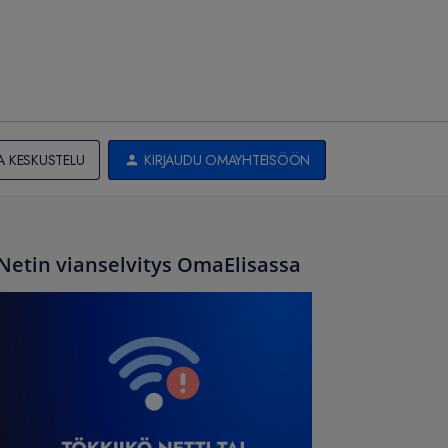
A KESKUSTELU
KIRJAUDU OMAYHTEISÖÖN
Netin vianselvitys OmaElisassa