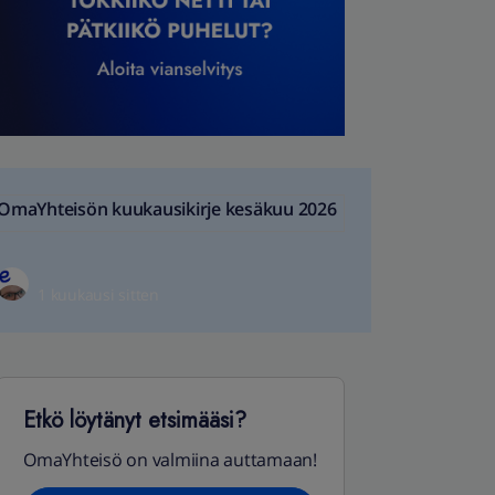
OmaYhteisön kuukausikirje kesäkuu 2026
1 kuukausi sitten
Etkö löytänyt etsimääsi?
OmaYhteisö on valmiina auttamaan!