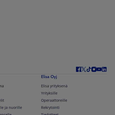
Elisa Oyj
lma
Elisa yrityksenä
Yrityksille
lit
Operaattoreille
lle ja nuorille
Rekrytointi
apselle
Tiedotteet