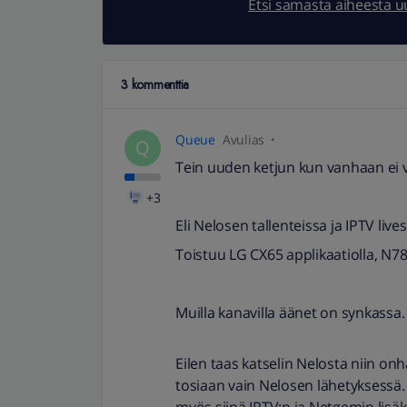
Etsi samasta aiheesta 
3 kommenttia
Queue
Avulias
Q
Tein uuden ketjun kun vanhaan ei v
+3
Eli Nelosen tallenteissa ja IPTV lives
Toistuu LG CX65 applikaatiolla, N78
Muilla kanavilla äänet on synkassa.
Eilen taas katselin Nelosta niin o
tosiaan vain Nelosen lähetyksessä.