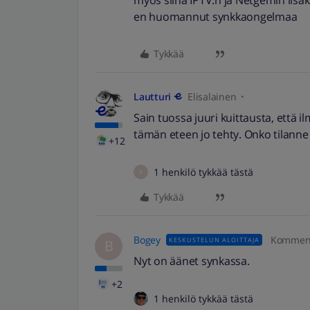
myös siinä IPTV:n ja Netgemin lisäk
en huomannut synkkaongelmaa
Tykkää
Lautturi
Elisalainen
Sain tuossa juuri kuittausta, että 
tämän eteen jo tehty. Onko tilann
+12
1 henkilö tykkää tästä
B
Tykkää
Bogey
Komment
KESKUSTELUN ALOITTAJA
B
Nyt on äänet synkassa.
+2
1 henkilö tykkää tästä