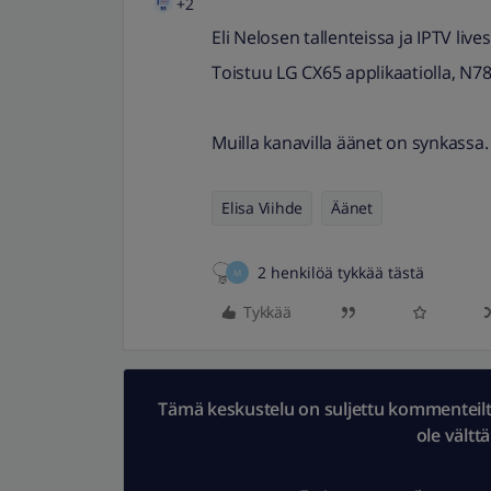
+2
Eli Nelosen tallenteissa ja IPTV lives
Toistuu LG CX65 applikaatiolla, N78
Muilla kanavilla äänet on synkassa.
Elisa Viihde
Äänet
2 henkilöä tykkää tästä
M
Tykkää
Tämä keskustelu on suljettu kommenteilta.
ole vältt