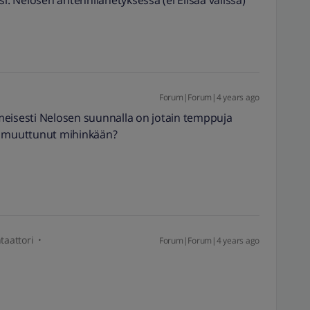
si. Nelosen antennilähetyksessä (ei Elisaa välissä)
Forum|Forum|4 years ago
ilmeisesti Nelosen suunnalla on jotain temppuja
e muuttunut mihinkään?
aattori
Forum|Forum|4 years ago