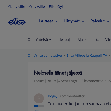
Yksityisille
Yrityksille
Elisa Oyj
Laitteet
Liittymät
Palvelut
OmaYhteisö
Ideapaja
Ajankohtaista
Vii
OmaYhteisön etusivu
Elisa Viihde ja Kaapeli-TV
Nelosella äänet jäljessä
Forum|Forum|4 years ago
3 kommenttia
2
Bogey
Kommentaattori
B
Tein uuden ketjun kun vanhaan ei v