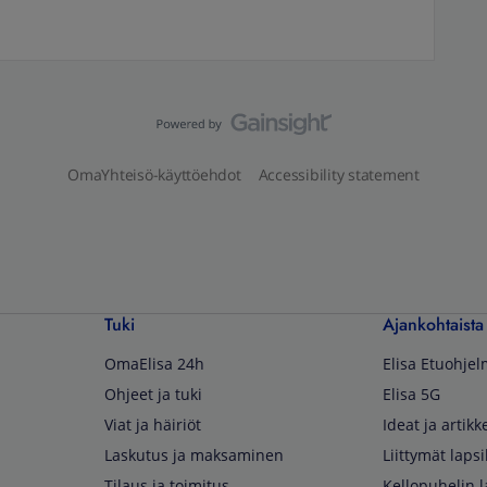
OmaYhteisö-käyttöehdot
Accessibility statement
Tuki
Ajankohtaista
OmaElisa 24h
Elisa Etuohje
Ohjeet ja tuki
Elisa 5G
Viat ja häiriöt
Ideat ja artikke
Laskutus ja maksaminen
Liittymät lapsi
Tilaus ja toimitus
Kellopuhelin l