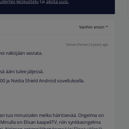
uudempi keskustelu
tai
aloita uusi.
Vanhin ensin
Forum|Forum|4 years ago
oi näköjään vastata.
sä ääni tulee jäljessä.
00 ja Nvidia Shield Android sovelluksella.
nhan tuo minustakin melko häiritsevää. Ongelma on
 Minulla on Elisan kaapeliTV, niin synkkaongelma