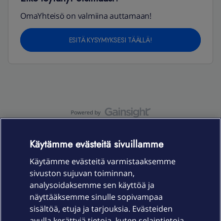
OmaYhteisö on valmiina auttamaan!
ESITÄ KYSYMYKSESI TÄÄLLÄ!
OmaYhteisö-käyttöehdot
Accessibility statement
Käytämme evästeitä sivuillamme
Käytämme evästeitä varmistaaksemme
sivuston sujuvan toiminnan,
Laitteet & liittymät
analysoidaksemme sen käyttöä ja
näyttääksemme sinulle sopivampaa
sisältöä, etuja ja tarjouksia. Evästeiden
Palvelut
avulla kerättyjä tietoja, kuten selaintietoja