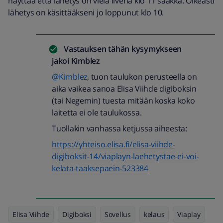
näyttää että lähetys on vielä livenä klo 11 saakka. Oikeasti
lähetys on käsittääkseni jo loppunut klo 10.
Vastauksen tähän kysymykseen
jakoi
Kimblez
@Kimblez
, tuon taulukon perusteella on
aika vaikea sanoa Elisa Viihde digiboksin
(tai Negemin) tuesta mitään koska koko
laitetta ei ole taulukossa.
Tuollakin vanhassa ketjussa aiheesta:
https://yhteiso.elisa.fi/elisa-viihde-
digiboksit-14/viaplayn-laehetystae-ei-voi-
kelata-taaksepaein-523384
Elisa Viihde
Digiboksi
Sovellus
kelaus
Viaplay