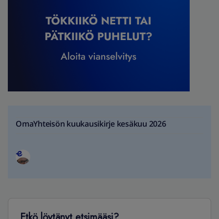
OmaYhteisön kuukausikirje kesäkuu 2026
Etkö löytänyt etsimääsi?