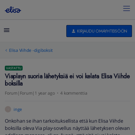
KIRJAUDU OMAYHTEISÖÖN
Elisa Viihde -digiboksit
VASTATTU
Viaplayn suoria lähetyksiä ei voi kelata Elisa Viihde
boksilla
Forum|Forum|1 year ago
4 kommenttia
inge
I
Onkohan se ihan tarkoituksellista että kun Elisa Viihde
boksilla oleva Via play-sovellus näyttää lähetyksen olevan