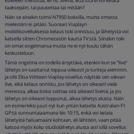
edelleen menossa, eli ns. livenä, että sitä ei voi kelata
taaksepäin, tai pausettaa tai mitään?
Näin se ainakin toimii N7950 boksilla, mutta omasta
mielestäni ei pitäisi. Suoraan Viaplayn
mobiilisovelluksesta kelaus toki onnistuu, ja lähetystä voi
katsella sitten Chromecastin kautta TV:stä. Siinäkin toki
on omat ongelmansa mutta ne ei nyt kuulu tähän
keskusteluun.
Tämä ongelma on todella ärsyttävä, etenkin kun se "live"
lähetys on saattanut loppua oikeasti jo tunteja aiemmin,
ja silti Elisa Viihteen Viaplay-sovellus näyttää sen olevan
live, eikä kelaus onnistu. Jos lähetys on oikeasti vielä
menossa, alkaa boksi soittaa sitä oikeasti livenä, ja jos
lähetys on oikeasti loppunut, alkaa lähetys alusta. Näin
on esimerkiksi juuri nyt kun yritän katsella Australian F1
GP:tä sunnuntaiaamuna klo 10:15, enkä voi kelata
lähetystä haluamaani kohtaan, eli lähtöön, vaan pitää
katsoa myös koko studiolähetys alusta asti sillä sovellus