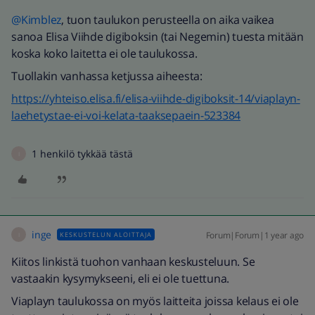
@Kimblez
, tuon taulukon perusteella on aika vaikea
sanoa Elisa Viihde digiboksin (tai Negemin) tuesta mitään
koska koko laitetta ei ole taulukossa.
Tuollakin vanhassa ketjussa aiheesta:
https://yhteiso.elisa.fi/elisa-viihde-digiboksit-14/viaplayn-
laehetystae-ei-voi-kelata-taaksepaein-523384
1 henkilö tykkää tästä
I
inge
Forum|Forum|1 year ago
KESKUSTELUN ALOITTAJA
I
Kiitos linkistä tuohon vanhaan keskusteluun. Se
vastaakin kysymykseeni, eli ei ole tuettuna.
Viaplayn taulukossa on myös laitteita joissa kelaus ei ole