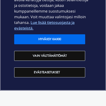
ja ostotietoja, voidaan jakaa
Tuki
kumppaneillemme suostumuksesi
mukaan. Voit muuttaa valintojasi milloin
tahansa.
Lue lisää tietosuojasta ja
Ajankohtaista
evästeistä.
Elisa Oyj
HYVÄKSY KAIKKI
In English
VAIN VÄLTTÄMÄTTÖMÄT
På Svenska
EVÄSTEASETUKSET
Sopimusehdot
Tietosuoja
Saavutettavuus
Evästeasetukset
Tekijänoikeudet © 2026 Elisa Oyj.