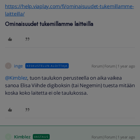
https://help.viaplay.com/fi/ominaisuudet-tukemillamme-
laitteilla/
Ominaisuudet tukemillamme laitteilla
inge
Forum|Forum|1 year ago
KESKUSTELUN ALOITTAJA
I
@Kimblez
, tuon taulukon perusteella on aika vaikea
sanoa Elisa Viihde digiboksin (tai Negemin) tuesta mitään
koska koko laitetta ei ole taulukossa.
Kimblez
Forum|Forum|1 year ago
VASTAUS
K