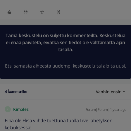
Tämä keskustelu on suljettu kommenteilta. Keskustelua
ei enää päivitetä, eivätkä sen tiedot ole välttämättä ajan
tasalla.
Etsi samasta aiheesta uudempi keskustelu
tai
aloita uusi.
4 kommenttia
Vanhin ensin
Kimblez
Forum|Forum|1 year ago
K
Eipä ole Elisa viihde tuettuna tuolla Live-lähetyksen
kelauksessa: