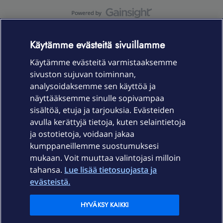
OmaYhteisö-käyttöehdot
Accessibility statement
Käytämme evästeitä sivuillamme
Käytämme evästeitä varmistaaksemme
sivuston sujuvan toiminnan,
Laitteet & liittymät
analysoidaksemme sen käyttöä ja
näyttääksemme sinulle sopivampaa
sisältöä, etuja ja tarjouksia. Evästeiden
Palvelut
avulla kerättyjä tietoja, kuten selaintietoja
ja ostotietoja, voidaan jakaa
Tuki
kumppaneillemme suostumuksesi
mukaan. Voit muuttaa valintojasi milloin
tahansa.
Lue lisää tietosuojasta ja
Ajankohtaista
evästeistä.
Elisa Oyj
HYVÄKSY KAIKKI