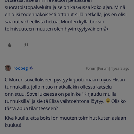
ottaessa. Itse lähinnä katson pelkästään
suoratoistopalveluita ja se on kasvussa koko ajan. Minä
en olisi todennäköisesti ottanut sillä hetkellä, jos en olisi
saanut virheellistä tietoa. Muuten kyllä boksin
toimivuuteen muuten olen hyvin tyytyväinen 👍
roopeg
Forum|Forum|4 years ago
C Moren sovellukseen pystyy kirjautumaan myös Elisan
tunnuksilla, jolloin tuo matkallakin ollessa katselu
onnistuu. Sovelluksessa on painike “Kirjaudu muilla
tunnuksilla” ja sieltä Elisa vaihtoehtona löytyy.
Olisiko
tästä apua tilanteeseen?
Kiva kuulla, että boksi on muuten toiminut kuten asiaan
kuuluu!