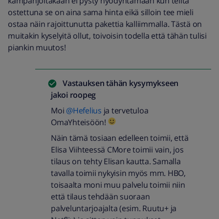
kampanjoitakaan ei pysty hyödyntämään kun teiltä
ostettuna se on aina sama hinta eikä silloin tee mieli
ostaa näin rajoittunutta pakettia kalliimmalla. Tästä on
muitakin kyselyitä ollut, toivoisin todella että tähän tulisi
piankin muutos!
Vastauksen tähän kysymykseen
jakoi
roopeg
Moi
@Hefelius
ja tervetuloa
OmaYhteisöön!
Näin tämä tosiaan edelleen toimii, että
Elisa Viihteessä CMore toimii vain, jos
tilaus on tehty Elisan kautta. Samalla
tavalla toimii nykyisin myös mm. HBO,
toisaalta moni muu palvelu toimii niin
että tilaus tehdään suoraan
palveluntarjoajalta (esim. Ruutu+ ja