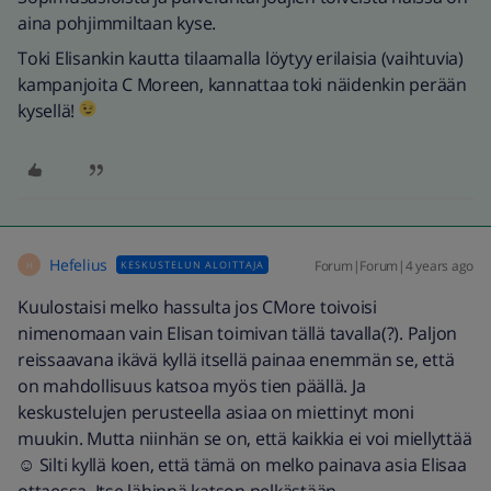
aina pohjimmiltaan kyse.
Toki Elisankin kautta tilaamalla löytyy erilaisia (vaihtuvia)
kampanjoita C Moreen, kannattaa toki näidenkin perään
kysellä!
Hefelius
Forum|Forum|4 years ago
KESKUSTELUN ALOITTAJA
H
Kuulostaisi melko hassulta jos CMore toivoisi
nimenomaan vain Elisan toimivan tällä tavalla(?). Paljon
reissaavana ikävä kyllä itsellä painaa enemmän se, että
on mahdollisuus katsoa myös tien päällä. Ja
keskustelujen perusteella asiaa on miettinyt moni
muukin. Mutta niinhän se on, että kaikkia ei voi miellyttää
☺️ Silti kyllä koen, että tämä on melko painava asia Elisaa