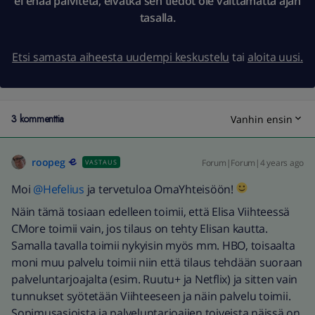
ei enää päivitetä, eivätkä sen tiedot ole välttämättä ajan
tasalla.
Etsi samasta aiheesta uudempi keskustelu
tai
aloita uusi.
3 kommenttia
Vanhin ensin
roopeg
Forum|Forum|4 years ago
VASTAUS
Moi
@Hefelius
ja tervetuloa OmaYhteisöön!
Näin tämä tosiaan edelleen toimii, että Elisa Viihteessä
CMore toimii vain, jos tilaus on tehty Elisan kautta.
Samalla tavalla toimii nykyisin myös mm. HBO, toisaalta
moni muu palvelu toimii niin että tilaus tehdään suoraan
palveluntarjoajalta (esim. Ruutu+ ja Netflix) ja sitten vain
tunnukset syötetään Viihteeseen ja näin palvelu toimii.
Sopimusasioista ja palveluntarjoajien toiveista näissä on