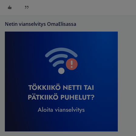
Netin vianselvitys OmaElisassa