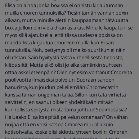
Elisa on ainoa jonka boxissa ei onnistu kirjautumaan
muilla cmoren tunnuksilla? Tiesin tämän vanhan boxin
aikaan, mutta minulle alettiin kauppaamaan tätä uutta
boxia jolloin olin vielä dnan asiakas. Minulle kaupattiin se
myös sillä ajatuksella, että tässä uudessa boxissa on
mahdollista kirjautua cmoreen muilla kun Elisan
tunnuksilla. Noh, pettymys oli melko suuri kun ei näin
ollutkaan. Sain hyvitystä tästä virheellisestä tiedosta,
kiitos siitä. Mutta eikö olisi jo aika tämänkin suhteen
ottaa askel eteenpäin? Olen nyt esim.voittanut Cmorelta
puolivuotta ilmaiseksi palvelun. Suoraan sanoen
hanurista, kun joudun pelleilemään Chromecastin
kanssa tämän ongelman takia. Sillon kun tätä virhettä
selvittelin, en saanut oikeen yhdeltäkään mitään
kunnollista selitystä mistä tämä johtuu? Sopimusasia?
Haluaako Elisa itse pitää palvelun omanaan? On vähän
nuijaa että en voisi katsoa Cmorea muualla kuin
kotisohvalla, koska olisi sidottu yhteen boxiin. Cmoren