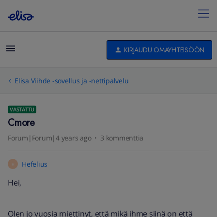
KIRJAUDU OMAYHTEISÖÖN
Elisa Viihde -sovellus ja -nettipalvelu
VASTATTU
Cmore
Forum|Forum|4 years ago
3 kommenttia
Hefelius
H
Hei,
Olen jo vuosia miettinyt, että mikä ihme siinä on että