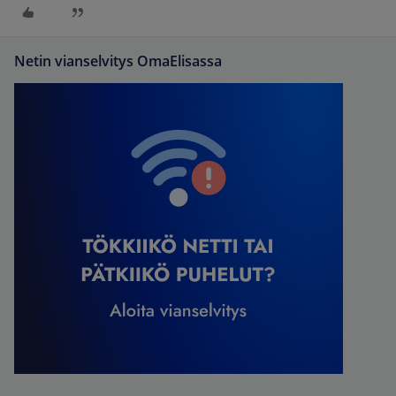
Netin vianselvitys OmaElisassa