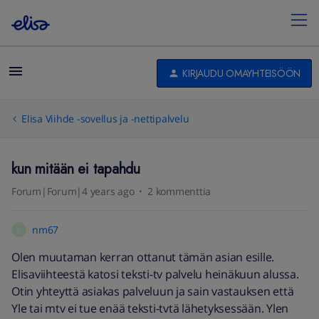
KIRJAUDU OMAYHTEISÖÖN
Elisa Viihde -sovellus ja -nettipalvelu
kun mitään ei tapahdu
Forum|Forum|4 years ago
2 kommenttia
nm67
N
Olen muutaman kerran ottanut tämän asian esille.
Elisaviihteestä katosi teksti-tv palvelu heinäkuun alussa.
Otin yhteyttä asiakas palveluun ja sain vastauksen että
Yle tai mtv ei tue enää teksti-tvtä lähetyksessään. Ylen