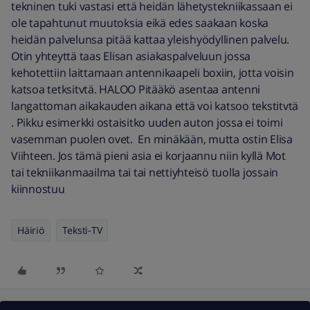
tekninen tuki vastasi että heidän lähetystekniikassaan ei
ole tapahtunut muutoksia eikä edes saakaan koska
heidän palvelunsa pitää kattaa yleishyödyllinen palvelu.
Otin yhteyttä taas Elisan asiakaspalveluun jossa
kehotettiin laittamaan antennikaapeli boxiin, jotta voisin
katsoa tetksitvtä. HALOO Pitääkö asentaa antenni
langattoman aikakauden aikana että voi katsoo tekstitvtä
. Pikku esimerkki ostaisitko uuden auton jossa ei toimi
vasemman puolen ovet. En minäkään, mutta ostin Elisa
Viihteen. Jos tämä pieni asia ei korjaannu niin kyllä Mot
tai tekniikanmaailma tai tai nettiyhteisö tuolla jossain
kiinnostuu
Häiriö
Teksti-TV