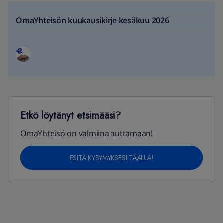
OmaYhteisön kuukausikirje kesäkuu 2026
Etkö löytänyt etsimääsi?
OmaYhteisö on valmiina auttamaan!
ESITÄ KYSYMYKSESI TÄÄLLÄ!