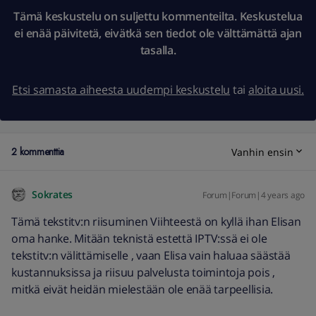
Tämä keskustelu on suljettu kommenteilta. Keskustelua
ei enää päivitetä, eivätkä sen tiedot ole välttämättä ajan
tasalla.
Etsi samasta aiheesta uudempi keskustelu
tai
aloita uusi.
2 kommenttia
Vanhin ensin
Sokrates
Forum|Forum|4 years ago
Tämä tekstitv:n riisuminen Viihteestä on kyllä ihan Elisan
oma hanke. Mitään teknistä estettä IPTV:ssä ei ole
tekstitv:n välittämiselle , vaan Elisa vain haluaa säästää
kustannuksissa ja riisuu palvelusta toimintoja pois ,
mitkä eivät heidän mielestään ole enää tarpeellisia.