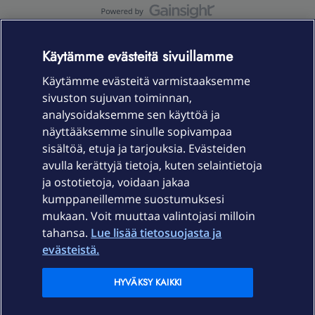
OmaYhteisö-käyttöehdot
Accessibility statement
Käytämme evästeitä sivuillamme
Käytämme evästeitä varmistaaksemme
sivuston sujuvan toiminnan,
Laitteet & liittymät
analysoidaksemme sen käyttöä ja
näyttääksemme sinulle sopivampaa
sisältöä, etuja ja tarjouksia. Evästeiden
Palvelut
avulla kerättyjä tietoja, kuten selaintietoja
ja ostotietoja, voidaan jakaa
Tuki
kumppaneillemme suostumuksesi
mukaan. Voit muuttaa valintojasi milloin
tahansa.
Lue lisää tietosuojasta ja
Ajankohtaista
evästeistä.
Elisa Oyj
HYVÄKSY KAIKKI