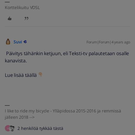
Korttelikuitu VDSL
Suvi
Forum|Forum|4 years ago
Päivitys tähänkin ketjuun, eli Teksti-tv palautetaan osalle
kanavista.
Lue lisää täällä
I like to ride my bicycle - Ylläpidossa 2015-2016 ja remmissä
jälleen 2018 -->
2 henkilöä tykkää tästä
K