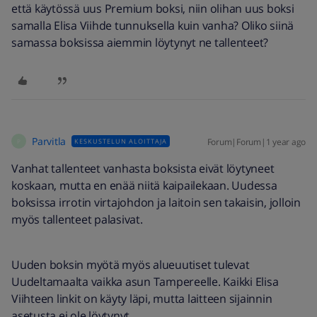
että käytössä uus Premium boksi, niin olihan uus boksi
samalla Elisa Viihde tunnuksella kuin vanha? Oliko siinä
samassa boksissa aiemmin löytynyt ne tallenteet?
Parvitla
Forum|Forum|1 year ago
KESKUSTELUN ALOITTAJA
P
Vanhat tallenteet vanhasta boksista eivät löytyneet
koskaan, mutta en enää niitä kaipailekaan. Uudessa
boksissa irrotin virtajohdon ja laitoin sen takaisin, jolloin
myös tallenteet palasivat.
Uuden boksin myötä myös alueuutiset tulevat
Uudeltamaalta vaikka asun Tampereelle. Kaikki Elisa
Viihteen linkit on käyty läpi, mutta laitteen sijainnin
asetusta ei ole löytynyt.