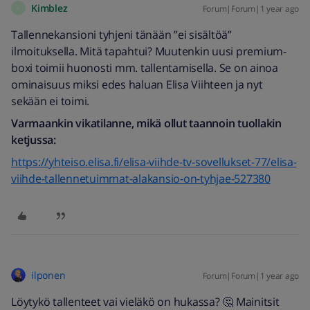
Kimblez
Forum|Forum|1 year ago
K
Tallennekansioni tyhjeni tänään ”ei sisältöä”
ilmoituksella. Mitä tapahtui? Muutenkin uusi premium-
boxi toimii huonosti mm. tallentamisella. Se on ainoa
ominaisuus miksi edes haluan Elisa Viihteen ja nyt
sekään ei toimi.
Varmaankin vikatilanne, mikä ollut taannoin tuollakin
ketjussa:
https://yhteiso.elisa.fi/elisa-viihde-tv-sovellukset-77/elisa-
viihde-tallennetuimmat-alakansio-on-tyhjae-527380
ilponen
Forum|Forum|1 year ago
Löytykö tallenteet vai vieläkö on hukassa? 🤔 Mainitsit