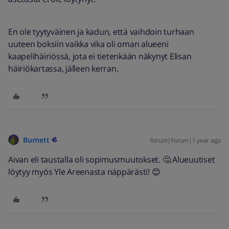
En ole tyytyväinen ja kadun, että vaihdoin turhaan
uuteen boksiin vaikka vika oli oman alueeni
kaapelihäiriössä, jota ei tietenkään näkynyt Elisan
häiriökartassa, jälleen kerran.
Burnett
Forum|Forum|1 year ago
Aivan eli taustalla oli sopimusmuutokset. 🤔 Alueuutiset
löytyy myös Yle Areenasta näppärästi! 😊