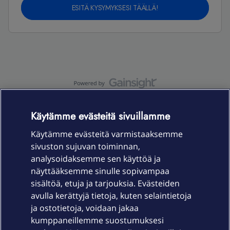
ESITÄ KYSYMYKSESI TÄÄLLÄ!
OmaYhteisö-käyttöehdot
Accessibility statement
Käytämme evästeitä sivuillamme
Käytämme evästeitä varmistaaksemme
sivuston sujuvan toiminnan,
Laitteet & liittymät
analysoidaksemme sen käyttöä ja
näyttääksemme sinulle sopivampaa
sisältöä, etuja ja tarjouksia. Evästeiden
Palvelut
avulla kerättyjä tietoja, kuten selaintietoja
ja ostotietoja, voidaan jakaa
Tuki
kumppaneillemme suostumuksesi