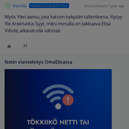
Parvitla
Forum|Forum|1 year ago
KESKUSTELUN ALOITTAJA
P
Myös Ylen aamu, jota katson nykyään tallenteena, löytyy
Yle Areenasta. Syyt, miksi minulla on takkuava Elisa
Viihde, alkavat olla vähissä.
Netin vianselvitys OmaElisassa