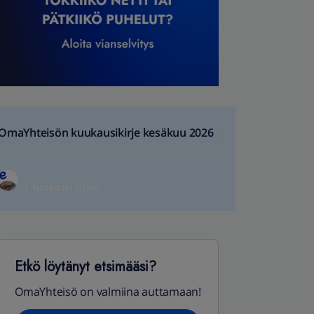
OmaYhteisön kuukausikirje kesäkuu 2026
1 kuukausi sitten
Etkö löytänyt etsimääsi?
OmaYhteisö on valmiina auttamaan!