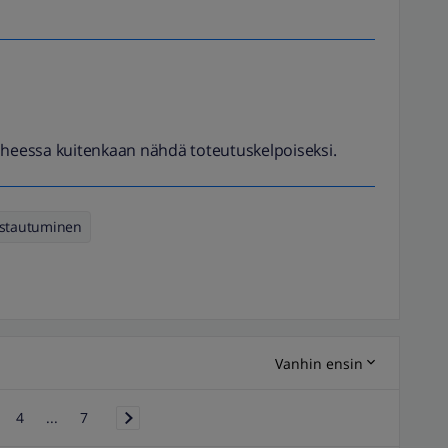
vaiheessa kuitenkaan nähdä toteutuskelpoiseksi.
stautuminen
Vanhin ensin
4
...
7