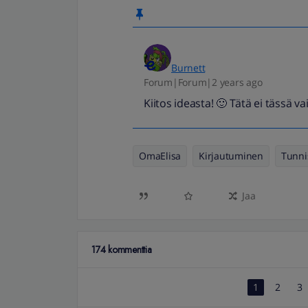
Burnett
Forum|Forum|2 years ago
Kiitos ideasta! 🙂 Tätä ei tässä 
OmaElisa
Kirjautuminen
Tunni
Jaa
174 kommenttia
1
2
3