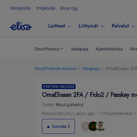
Yksityisille
Yrityksille
Elisa Oyj
Laitteet
Liittymät
Palvelut
OmaYhteisö
Ideapaja
Ajankohtaista
Vii
OmaYhteisön etusivu
Ideapaja
OmaElisaan 2FA 
PIDETÄÄN MIELESSÄ
OmaElisaan 2FA / Fido2 / Passkey mon
Tuote
:
Muut palvelut
Forum|Forum|2 years ago
174 kommenttia
Kannata
5
T