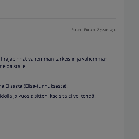
Forum|Forum|2 years ago
iset rajapinnat vähemmän tärkeisiin ja vähemmän
ne palstalle.
 Elisasta (Elisa-tunnuksesta).
olla jo vuosia sitten. Itse sitä ei voi tehdä.