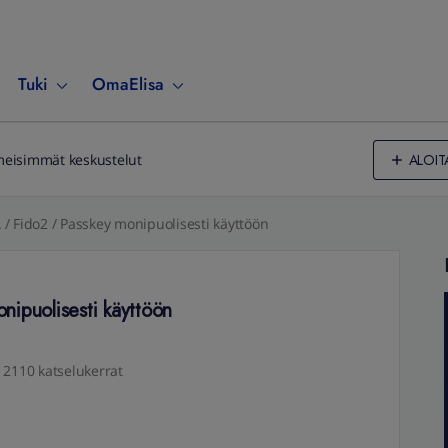
Tuki
OmaElisa
ALOIT
meisimmät keskustelut
/ Fido2 / Passkey monipuolisesti käyttöön
ipuolisesti käyttöön
2110 katselukerrat