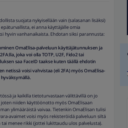
lista suojata nykyisellään vain (salasanan lisäksi)
epäturvallista, ei anna käyttäjälle omia
ksi hyvin vanhanaikaista. Ehdotan siksi parannusta:
tuminen OmaElisa-palveluun käyttäjätunnuksen ja
FA:lla, joka voi olla TOTP, U2F, Fido2 tai
lluksen saa FaceID taakse kuten täällä ehdotin
en netissä voisi vahvistaa (eli 2FA) myös OmaElisa-
 hyväksymällä.
össä ja kaikilla tietoturvastaan välittävillä on jo
a, joten niiden käyttöönotto myös OmaElisaan
ilman ylimääräistä vaivaa. Tietenkin OmaElisan tulisi
vara-avaimet voisi myös rekisteröidä palveluun siltä
tai menee rikki (jottei lukittaudu ulos palvelusta).