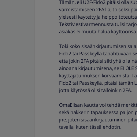
Tämän, eli U2F/Fido2 pitäisi olla su
varmistamiseen 2FA:lla, toiseksi pa
yleisesti käytetty ja helppo toteut
Tekstiviestivarmennusta tulisi tarj
asiakas ei muuta halua käyttöönsä 
Toki koko sisäänkirjautumisen sala
Fido2 tai Passkeyllä tapahtuvaan si
että jokin 2FA pitäisi silti yhä olla 
ainoana kirjautumisena, se EI OLE 
käyttäjätunnuksen korvaamista! Tämä
Fido2 tai Passkeyllä, pitäisi tämän 
jotta käytössä olisi tällöinkin 2FA.
OmaElisan kautta voi tehdä merkitt
sekä hakkerin tapauksessa paljon pa
jne. joten sisäänkirjautuminen pitäi
tavalla, kuten tässä ehdotin.