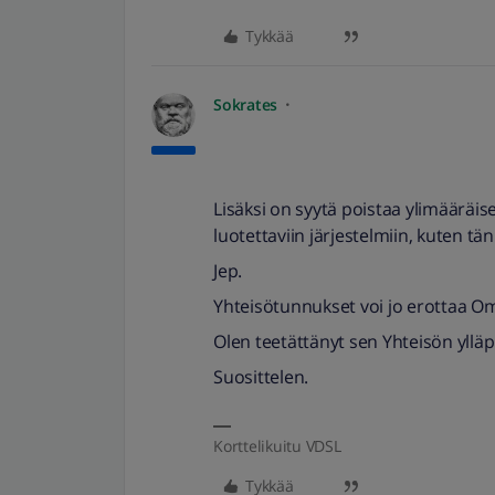
Tykkää
Sokrates
Lisäksi on syytä poistaa ylimäärä
luotettaviin järjestelmiin, kuten tän
Jep.
Yhteisötunnukset voi jo erottaa Oma
Olen teetättänyt sen Yhteisön ylläpid
Suosittelen.
Korttelikuitu VDSL
Tykkää