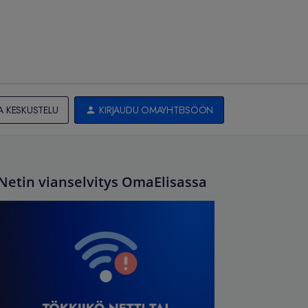
A KESKUSTELU
KIRJAUDU OMAYHTEISÖÖN
Netin vianselvitys OmaElisassa