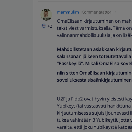
mammulim
Kommentaattori
OmaElisaan kirjautuminen on mahdol
+2
tekstiviestivarmistuksella. Tämä on 
valinnanmahdollisuuksia ja on lisä
Mahdollistetaan asiakkaan kirjau
salansanan jälkeen toteutettavalla 2
“Passkeyllä”. Mikäli OmaElisa-sove
niin sitten OmaElisaan kirjautumin
sovelluksesta sisäänkirjautuminen
U2F ja Fido2 ovat hyvin yleisesti käyt
Yubikeyt (tai vastaavat) hankittun
kirjautumisessa sujuisi jouhevasti 
tukea vähintään 3 Yubikeytä, jotta 
varalta, että joku Yubikeystä katoaa 