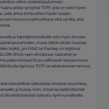
ositelluin väline sisäänkirjautumisen
rhaana pitäisi tyrkyttää TOTP, joka on sekin hyvin
taa, sekä antaa kohtuullisen hyvän suojan.
ota vain huonona vaihtoehtona siltä varalta, että
ottaa.
sanalla ja käyttäjätunnuksella voisi myös korvata
säänkirjautumiseen, mutta tällöin pitäisi muistaa,
näiden lisäksi...jos Fido2 tai Passkey on käytössä
SILLOIN 2FA:ta vaan ainoastaan salasanan ja
 pitää muistaa! Eli jos sallittaisiin kirjautuminen
LISÄKSI olla käytössä TOTP tai tekstiviestivarmennus,
äviä taloudellisia vaikutuksia omaavia muutoksia,
haakin ja kiusaa, esim. irtisanoa kaikki liittymät
si olla ehdottomasti toteuttu hyvin turvallisella