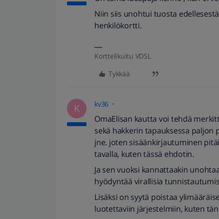
Niin siis unohtui tuosta edellesestä
henkilökortti.
Korttelikuitu VDSL
Tykkää
kv36
K
OmaElisan kautta voi tehdä merkitt
sekä hakkerin tapauksessa paljon pa
jne. joten sisäänkirjautuminen pitäi
tavalla, kuten tässä ehdotin.
Ja sen vuoksi kannattaakin unohtaa k
hyödyntää virallisia tunnistautum
Lisäksi on syytä poistaa ylimäärä
luotettaviin järjestelmiin, kuten tän