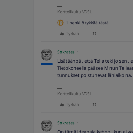
Korttelikuitu VDSL
1 henkilö tykkää tästä
Tykkää
Sokrates
Lisätäänpä , että Telia teki jo sen ,
Tietokoneella pääsee Minun Teliaan 
tunnukset poistunevat lähiaikoina.
Korttelikuitu VDSL
Tykkää
Sokrates
On tämä Ideapaja kehno , kun ei voi