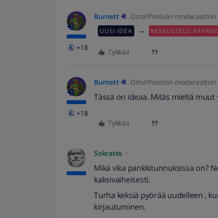
Burnett
OmaYhteisön moderaattori
→
UUSI IDEA
KESKUSTELU KÄYNNI
+18
Tykkää
Burnett
OmaYhteisön moderaattori
Tässä on ideaa. Mitäs mieltä muut y
+18
Tykkää
Sokrates
Mikä vika pankkitunnuksissa on? Ne
kaksivaiheisesti.
Turha keksiä pyörää uudelleen , kun
kirjautuminen.