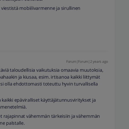
 viestistä mobiilivarmenne ja sirullinen
Forum|Forum|2 years ago
äviä taloudellisia vaikutuksia omaavia muutoksia,
haakin ja kiusaa, esim. irtisanoa kaikki liittymät
si olla ehdottomasti toteuttu hyvin turvallisella
aikki epäviralliset käyttäjätunnusviritykset ja
ismenetelmiä.
iset rajapinnat vähemmän tärkeisiin ja vähemmän
ne palstalle.