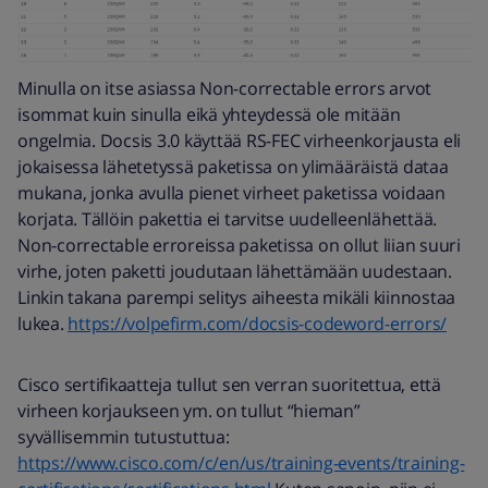
Minulla on itse asiassa Non-correctable errors arvot
isommat kuin sinulla eikä yhteydessä ole mitään
ongelmia. Docsis 3.0 käyttää RS-FEC virheenkorjausta eli
jokaisessa lähetetyssä paketissa on ylimääräistä dataa
mukana, jonka avulla pienet virheet paketissa voidaan
korjata. Tällöin pakettia ei tarvitse uudelleenlähettää.
Non-correctable erroreissa paketissa on ollut liian suuri
virhe, joten paketti joudutaan lähettämään uudestaan.
Linkin takana parempi selitys aiheesta mikäli kiinnostaa
lukea.
https://volpefirm.com/docsis-codeword-errors/
Cisco sertifikaatteja tullut sen verran suoritettua, että
virheen korjaukseen ym. on tullut “hieman”
syvällisemmin tutustuttua:
https://www.cisco.com/c/en/us/training-events/training-