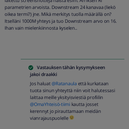
laitettu screenshotteja näistä esim. Arriksen Rf
parametrien arvoista. Downstream 24 kanavaa (liekö
oikea termi?) jne. Mikä merkitys tuolla määrällä on?
Itselläni 1000M yhteys ja tuo Downstream arvo on 16.
Ihan vain mielenkiinnosta kyselen..
Vastauksen tähän kysymykseen
jakoi
draakki
Jos haluat
@Ratanaula
että kurkataan
tuota sinun yhteyttä niin voit halutessasi
laittaa meille yksityisviestiä profiilin
@OmaYhteisö-tiimi
kautta josset
kerennyt jo pirauttamaan meidän
vianrajauspuolelle