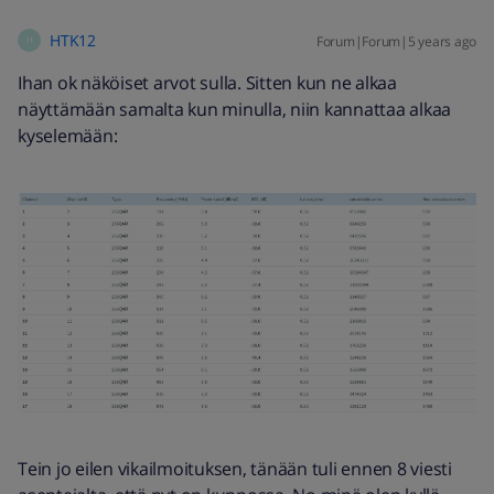
HTK12
Forum|Forum|5 years ago
H
Ihan ok näköiset arvot sulla. Sitten kun ne alkaa
näyttämään samalta kun minulla, niin kannattaa alkaa
kyselemään:
Tein jo eilen vikailmoituksen, tänään tuli ennen 8 viesti