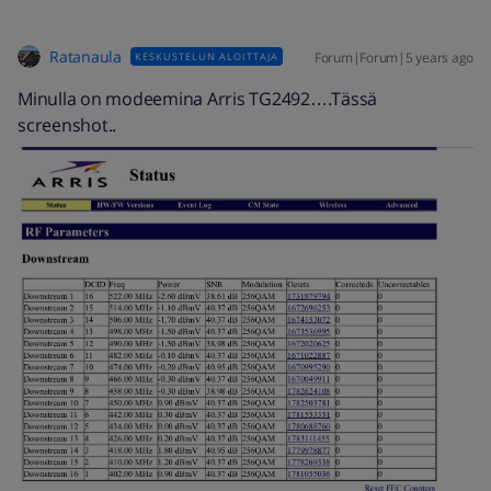
Ratanaula
Forum|Forum|5 years ago
KESKUSTELUN ALOITTAJA
Minulla on modeemina Arris TG2492….Tässä
screenshot..