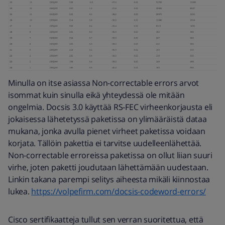
Minulla on itse asiassa Non-correctable errors arvot
isommat kuin sinulla eikä yhteydessä ole mitään
ongelmia. Docsis 3.0 käyttää RS-FEC virheenkorjausta eli
jokaisessa lähetetyssä paketissa on ylimääräistä dataa
mukana, jonka avulla pienet virheet paketissa voidaan
korjata. Tällöin pakettia ei tarvitse uudelleenlähettää.
Non-correctable erroreissa paketissa on ollut liian suuri
virhe, joten paketti joudutaan lähettämään uudestaan.
Linkin takana parempi selitys aiheesta mikäli kiinnostaa
lukea.
https://volpefirm.com/docsis-codeword-errors/
Cisco sertifikaatteja tullut sen verran suoritettua, että