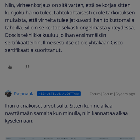
Niin, virheenkorjaus on sitä varten, että se korjaa sitten
kun joku häiriö tulee. Lähtökohtaisesti ei ole tarkoituksen
mukaista, että virheitä tulee jatkuvasti ihan tolkuttomalla
tahdilla. Silloin se kertoo selvästi ongelmasta yhteydessä.
Doscis tekniikka kuuluu jo ihan ensimmäisiin
sertifikaatteihin. Ilmeisesti itse et ole yhtäkään Cisco
sertifikaattia suorittanut.
Ratanaula
Forum|Forum|5 years ago
KESKUSTELUN ALOITTAJA
Ihan ok näköiset arvot sulla. Sitten kun ne alkaa
näyttämään samalta kun minulla, niin kannattaa alkaa
kyselemään: