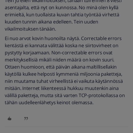
Tein jo eilen vikailmoituksen, tänään tuli ennen 8 viesti
asentajalta, että nyt on kunnossa. No minä olen kyllä
erimieltä, kun tuollaista kuvan tahtia työntää virhettä
kuuden tunnin aikana edelleen. Tein uuden
vikailmoituksen tänään.
Ei nuo arvot kovin huonoilta näytä. Correctable errors
kentästä ei kannata välittää koska ne siirtovirheet on
pystytty korjaamaan. Non-correctable errors ovat
merkityksellisiä mikäli niiden määrä on kovin suuri.
Ottaen huomioon, että päivän aikana maltillisellakin
käytöllä kulkee helposti kymmeniä miljoonia paketteja,
niin muutama tuhat virheellistä ei vaikuta käytännössä
mitään. Internet liikenteessä hukkuu muutenkin aina
välillä paketteja, mutta sitä varten TCP-protokollassa on
tähän uudelleenlähetys keinot olemassa.