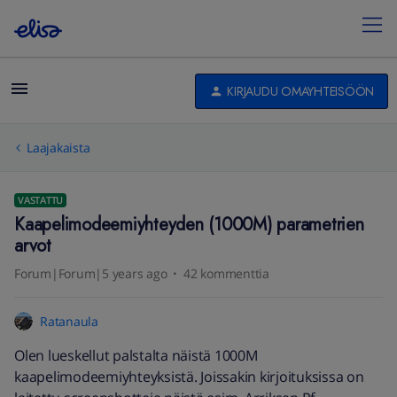
KIRJAUDU OMAYHTEISÖÖN
Laajakaista
VASTATTU
Kaapelimodeemiyhteyden (1000M) parametrien
arvot
Forum|Forum|5 years ago
42 kommenttia
Ratanaula
Olen lueskellut palstalta näistä 1000M
kaapelimodeemiyhteyksistä. Joissakin kirjoituksissa on