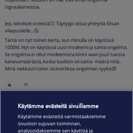
signaaliarvoissa.
Jep, kiitokset vinkistä👍🏻 Täytyypi ottaa yhteyttä Elisan
vikapuolelle...🤔
Tämä on nyt toinen kerta, kun minulla on käytössä
1000M. Nyt on käytössä uusi modeemi ja sama ongelma.
Se ongelma ei ollut modeemista kiinni vaan juuri tuosta
kanavamäärästä, koska tuolloin oli sama määrä niitä.
Minä veikkasin talon sisäverkkoa ongelman syyksi😠
Käytämme evästeitä sivuillamme
HTK12
Forum|Forum|5 years ago
H
Käytämme evästeitä varmistaaksemme
Se laittamani screenshotti oli modeemin resetoinnin
sivuston sujuvan toiminnan,
jälkeen. Tässä yhden päivän jälkeen…
analysoidaksemme sen käyttöä ja