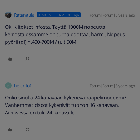
Ratanaula
Forum|Forum|5 years ago
KESKUSTELUN ALOITTAJA
Ok. Kiitokset infosta. Täyttä 1000M nopeutta
kerrostalossamme on turha odottaa, harmi. Nopeus
pyörii (dl) n.400-700M / (ul) 50M.
helento1
Forum|Forum|5 years ago
H
Onko sinulla 24 kanavaan kykenevä kaapelimodeemi?
Vanhemmat ciscot kykenivät tuohon 16 kanavaan.
Arriksessa on tuki 24 kanavalle.