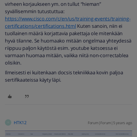
virheen korjaukseen ym. on tullut “hieman”
syvällisemmin tutustuttua:
https://www.cisco.com/c/en/us/training-events/training-
certifications/certifications.html
Kuten sanoin, niin ei
tuollainen määrä korjattavia pakettaja ole mitenkään
hyvä tilanne. Se huomaako mitään ongelmaa yhteydessä
riippuu paljon käytöstä esim. youtube katsoessa ei
varmaan huomaa mitään, vaikka niitä non-correctablea
olisikin.
Ilmeisesti ei kuitenkaan docsis tekniikkaa kovin paljoa
sertifikaateissa käyty läpi.
HTK12
Forum|Forum|5 years ago
H