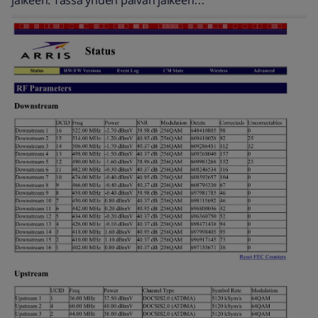
jälkeen. Tässä yhden päivän jälkeen…