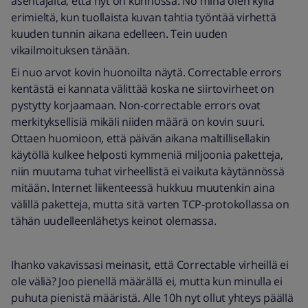
asentajalta, että nyt on kunnossa. No minä olen kyllä
erimieltä, kun tuollaista kuvan tahtia työntää virhettä
kuuden tunnin aikana edelleen. Tein uuden
vikailmoituksen tänään.
Ei nuo arvot kovin huonoilta näytä. Correctable errors
kentästä ei kannata välittää koska ne siirtovirheet on
pystytty korjaamaan. Non-correctable errors ovat
merkityksellisiä mikäli niiden määrä on kovin suuri.
Ottaen huomioon, että päivän aikana maltillisellakin
käytöllä kulkee helposti kymmeniä miljoonia paketteja,
niin muutama tuhat virheellistä ei vaikuta käytännössä
mitään. Internet liikenteessä hukkuu muutenkin aina
välillä paketteja, mutta sitä varten TCP-protokollassa on
tähän uudelleenlähetys keinot olemassa.
Ihanko vakavissasi meinasit, että Correctable virheillä ei
ole väliä? Joo pienellä määrällä ei, mutta kun minulla ei
puhuta pienistä määristä. Alle 10h nyt ollut yhteys päällä