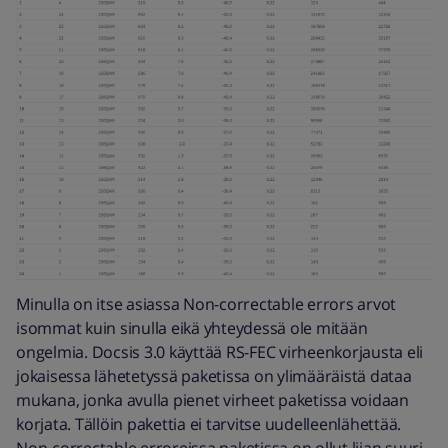
Minulla on itse asiassa Non-correctable errors arvot
isommat kuin sinulla eikä yhteydessä ole mitään
ongelmia. Docsis 3.0 käyttää RS-FEC virheenkorjausta eli
jokaisessa lähetetyssä paketissa on ylimääräistä dataa
mukana, jonka avulla pienet virheet paketissa voidaan
korjata. Tällöin pakettia ei tarvitse uudelleenlähettää.