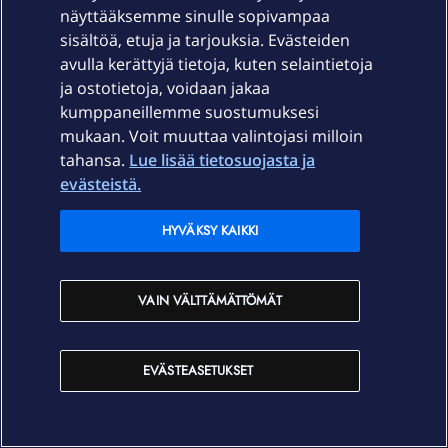
näyttääksemme sinulle sopivampaa
sisältöä, etuja ja tarjouksia. Evästeiden
avulla kerättyjä tietoja, kuten selaintietoja
ja ostotietoja, voidaan jakaa
kumppaneillemme suostumuksesi
mukaan. Voit muuttaa valintojasi milloin
tahansa.
Lue lisää tietosuojasta ja
evästeistä.
HYVÄKSY KAIKKI
VAIN VÄLTTÄMÄTTÖMÄT
EVÄSTEASETUKSET