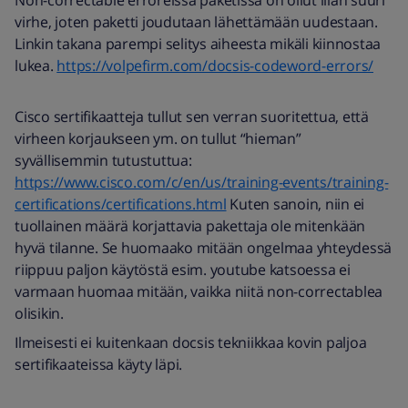
Non-correctable erroreissa paketissa on ollut liian suuri
virhe, joten paketti joudutaan lähettämään uudestaan.
Linkin takana parempi selitys aiheesta mikäli kiinnostaa
lukea.
https://volpefirm.com/docsis-codeword-errors/
Cisco sertifikaatteja tullut sen verran suoritettua, että
virheen korjaukseen ym. on tullut “hieman”
syvällisemmin tutustuttua:
https://www.cisco.com/c/en/us/training-events/training-
certifications/certifications.html
Kuten sanoin, niin ei
tuollainen määrä korjattavia pakettaja ole mitenkään
hyvä tilanne. Se huomaako mitään ongelmaa yhteydessä
riippuu paljon käytöstä esim. youtube katsoessa ei
varmaan huomaa mitään, vaikka niitä non-correctablea
olisikin.
Ilmeisesti ei kuitenkaan docsis tekniikkaa kovin paljoa
sertifikaateissa käyty läpi.