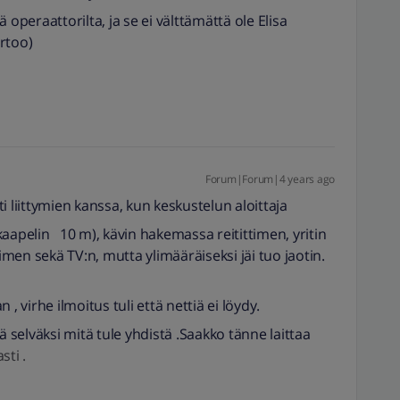
 operaattorilta, ja se ei välttämättä ole Elisa
rtoo)
Forum|Forum|4 years ago
i liittymien kanssa, kun keskustelun aloittaja
 (kaapelin 10 m), kävin hakemassa reitittimen, yritin
timen sekä TV:n, mutta ylimääräiseksi jäi tuo jaotin.
 , virhe ilmoitus tuli että nettiä ei löydy.
 selväksi mitä tule yhdistä .Saakko tänne laittaa
ti .