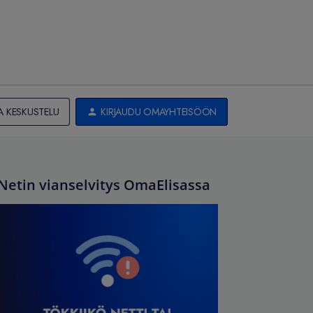
A KESKUSTELU
KIRJAUDU OMAYHTEISÖÖN
Netin vianselvitys OmaElisassa