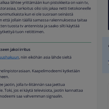
 alkaa lähtee yrittämään kun pistokkeita on vain tv,
torasiaa, tarkoitus olisi siis jakaa netti tietokoneelle
monimutkaista kun ei ole suoraan seinästä
n että jollain täällä samassa rakennuksessa taitaa
itten tuosta tv antennista ja saako silti käyttää
 kytkettyä tuon reitittimen.
seen jakoi
irritus
uushakuun
, niin eiköhän asia lähde sieltä
elinpistorasiaan. Kaapelimodeemi kytketään
imeen.
aotin, jolla tv-liitännän saa jaettua
e. Toki, jos ei käytä televisiota, jaotin kannattaa
elimodeemi saa vahvemman signaalin.