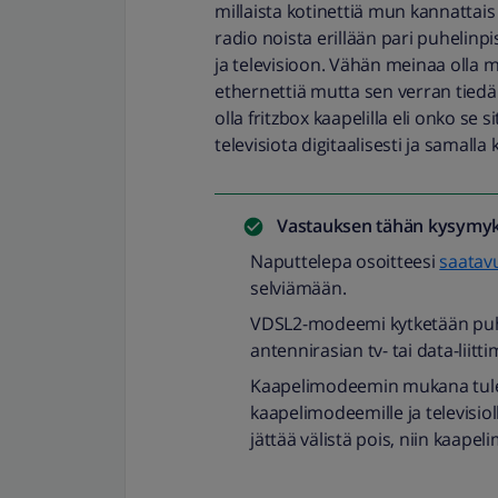
millaista kotinettiä mun kannattais
radio noista erillään pari puhelinpis
ja televisioon. Vähän meinaa olla 
ethernettiä mutta sen verran tiedä
olla fritzbox kaapelilla eli onko se s
televisiota digitaalisesti ja samalla
Vastauksen tähän kysymyk
Naputtelepa osoitteesi
saatav
selviämään.
VDSL2-modeemi kytketään puh
antennirasian tv- tai data-liitt
Kaapelimodeemin mukana tulee j
kaapelimodeemille ja televisioll
jättää välistä pois, niin kaap