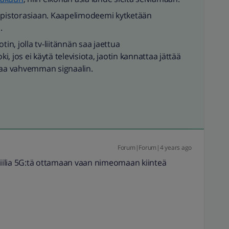
pistorasiaan. Kaapelimodeemi kytketään
.
n, jolla tv-liitännän saa jaettua
ki, jos ei käytä televisiota, jaotin kannattaa jättää
 saa vahvemman signaalin.
Forum|Forum|4 years ago
iilia 5G:tä ottamaan vaan nimeomaan kiinteä