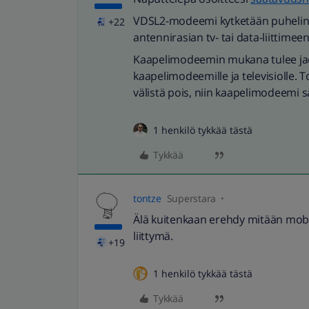
VDSL2-modeemi kytketään puhelin
+22
antennirasian tv- tai data-liittimeen
Kaapelimodeemin mukana tulee jaoti
kaapelimodeemille ja televisiolle. To
välistä pois, niin kaapelimodeemi
1 henkilö tykkää tästä
Tykkää
tontze
Superstara
Älä kuitenkaan erehdy mitään mob
liittymä.
+19
1 henkilö tykkää tästä
Tykkää