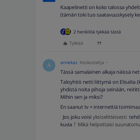
Kaapelinetti on koko talossa yhdeltä
(tämän toki tuo saatavuuskysely ke
2 henkilöä tykkää tästä
Tykkää
annekas
Keskustelija
A
Tässä samalainen alkaja näissä nett
Taloyhtiö netti liittymä on Elisalta
yhdistä noita pihoja seinään, reitit
Mihin sen ja miksi?
En saanut tv + internettiä toimimaan
Jos joku voisi
yksiselitteisesti
tehdä
kuvia
? Mikä helpottaisi suunatomas