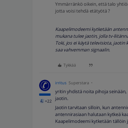
Ymmärränkö oikein, että talo yhtiö
jotta voisi tehdä etätyötä ?
Kaapelimodeemi kytketään antennira
mukana tulee jaotin, jolla tv-liitän
Toki, jos ei käytä televisiota, jaoti
saa vahvemman signaalin.
Tykkää
irritus
Superstara
yritin yhdistä noita pihoja seinään,
jaotin.
+22
Jaotin tarvitaan silloin, kun antenn
antennirasiaan halutaan kytkeä kaa
Kaapelimodeemi kytketään tällöin 