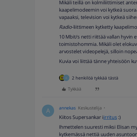
Mikäli teillä on kolmiliittimiset ante
kaapelimodeemin voi kytkeä suora
vapaaksi, television voi kytkeä siih
Radio
-liittimeen kytketty kaapelim
10 Mbit/s netti riittää vallan hyvi
toimistohommia. Mikäli olet elokuva
arvostelet videopelejä, silloin nop
Kuvia voi liittää tänne yhteisöön k
2 henkilöä tykkää tästä
A
Tykkää
annekas
Keskustelija
A
Kiitos Supersankar i
irritus
:)
Ihmettelen suuresti miksi Elisan myy
kytkemässä nettiä uuden asuntoon/