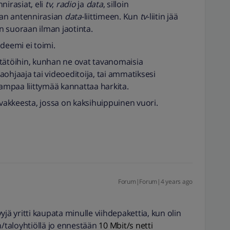
nnirasiat, eli
tv
,
radio
ja
data
, silloin
an antennirasian
data
-liittimeen. Kun
tv
-liitin jää
en suoraan ilman jaotinta.
odeemi ei toimi.
n etätöihin, kunhan ne ovat tavanomaisia
ohjaaja tai videoeditoija, tai ammatiksesi
eampaa liittymää kannattaa harkita.
uvakkeesta, jossa on kaksihuippuinen vuori.
Forum|Forum|4 years ago
jä yritti kaupata minulle viihdepakettia, kun olin
taloyhtiöllä jo ennestään
10 Mbit/s netti