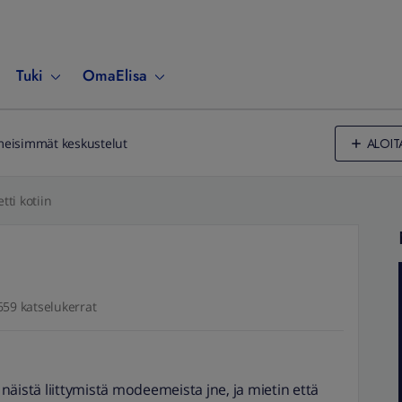
Tuki
OmaElisa
ALOIT
meisimmät keskustelut
tti kotiin
659 katselukerrat
äistä liittymistä modeemeista jne, ja mietin että