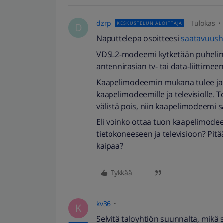
dzrp
Tulokas
KESKUSTELUN ALOITTAJA
D
Naputtelepa osoitteesi
saatavuus
VDSL2-modeemi kytketään puhelin
antennirasian tv- tai data-liittimeen
Kaapelimodeemin mukana tulee jaoti
kaapelimodeemille ja televisiolle. To
välistä pois, niin kaapelimodeemi
Eli voinko ottaa tuon kaapelimodeem
tietokoneeseen ja televisioon? Pit
kaipaa?
Tykkää
kv36
K
Selvitä taloyhtiön suunnalta, mikä s