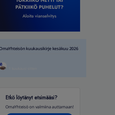
OmaYhteisön kuukausikirje kesäkuu 2026
1 kuukausi sitten
Etkö löytänyt etsimääsi?
OmaYhteisö on valmiina auttamaan!