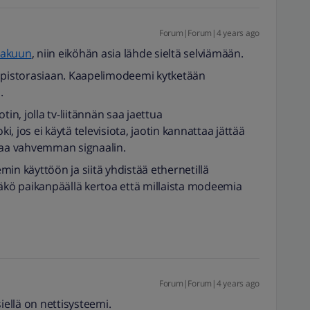
Forum|Forum|4 years ago
hakuun
, niin eiköhän asia lähde sieltä selviämään.
pistorasiaan. Kaapelimodeemi kytketään
.
n, jolla tv-liitännän saa jaettua
ki, jos ei käytä televisiota, jaotin kannattaa jättää
 saa vahvemman signaalin.
in käyttöön ja siitä yhdistää ethernetillä
ääkö paikanpäällä kertoa että millaista modeemia
Forum|Forum|4 years ago
iellä on nettisysteemi.