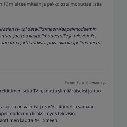
n 10 m ei tee mitään ja pakko osta moputtaa lisää
sian tv- tai data-liittimeen.
Kaapelimodeemin
nän saa jaettua kaapelimodeemille ja televisiolle.
n kannattaa jättää välistä pois, niin kaapelimodeemi
Forum|Forum|4 years ago
 reitittimen sekä TV:n, mutta ylimääräiseksi jäi tuo
irasiassa on vain
tv
- ja
radio
-liittimet ja samaan
pelimodeemin lisäksi myös televisio.
jaottimen kautta
tv
-liitimeen.