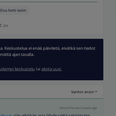
Elisa Netti kotiin
Jaa
 Keskustelua ei enää päivitetä, eivätkä sen tiedot
ämättä ajan tasalla.
uudempi keskustelu
tai
aloita uusi.
Vanhin ensin
Forum|Forum|4 years ago
hakuun
, niin eiköhän asia lähde sieltä selviämään.