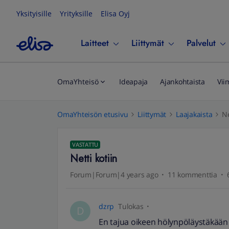
Yksityisille
Yrityksille
Elisa Oyj
Laitteet
Liittymät
Palvelut
OmaYhteisö
Ideapaja
Ajankohtaista
Vii
OmaYhteisön etusivu
Liittymät
Laajakaista
Ne
VASTATTU
Netti kotiin
Forum|Forum|4 years ago
11 kommenttia
dzrp
Tulokas
D
En tajua oikeen hölynpöläystäkään n