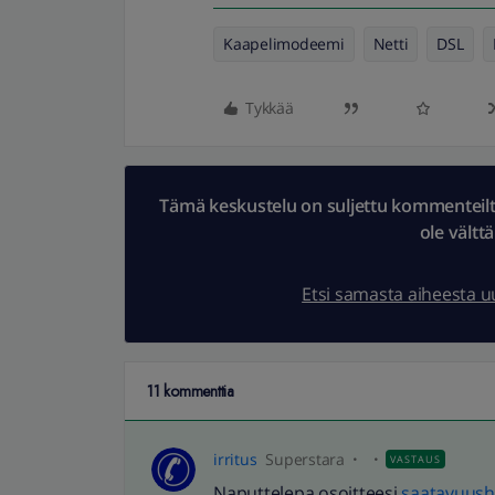
Kaapelimodeemi
Netti
DSL
Tykkää
Tämä keskustelu on suljettu kommenteilta.
ole vältt
Etsi samasta aiheesta 
11 kommenttia
irritus
Superstara
VASTAUS
Naputtelepa osoitteesi
saatavuus