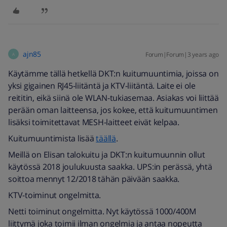
ajn85
Forum|Forum|3 years ago
A
Käytämme tällä hetkellä DKT:n kuitumuuntimia, joissa on
yksi gigainen RJ45-liitäntä ja KTV-liitäntä. Laite ei ole
reititin, eikä siinä ole WLAN-tukiasemaa. Asiakas voi liittää
perään oman laitteensa, jos kokee, että kuitumuuntimen
lisäksi toimitettavat MESH-laitteet eivät kelpaa.
Kuitumuuntimista lisää
täällä
.
Meillä on Elisan talokuitu ja DKT:n kuitumuunnin ollut
käytössä 2018 joulukuusta saakka. UPS:in perässä, yhtä
soittoa mennyt 12/2018 tähän päivään saakka.
KTV-toiminut ongelmitta.
Netti toiminut ongelmitta. Nyt käytössä 1000/400M
liittymä joka toimii ilman ongelmia ja antaa nopeutta