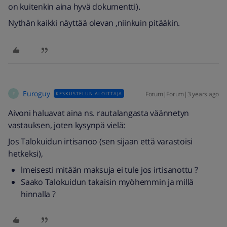
on kuitenkin aina hyvä dokumentti).
Nythän kaikki näyttää olevan ,niinkuin pitääkin.
Euroguy
Forum|Forum|3 years ago
KESKUSTELUN ALOITTAJA
E
Aivoni haluavat aina ns. rautalangasta väännetyn
vastauksen, joten kysynpä vielä:
Jos Talokuidun irtisanoo (sen sijaan että varastoisi
hetkeksi),
lmeisesti mitään maksuja ei tule jos irtisanottu ?
Saako Talokuidun takaisin myöhemmin ja millä
hinnalla ?