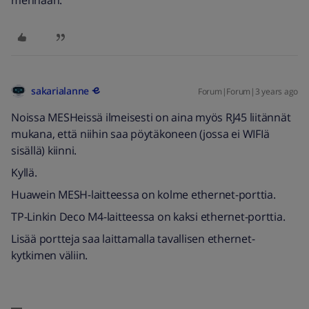
mennään.
sakarialanne
Forum|Forum|3 years ago
Noissa MESHeissä ilmeisesti on aina myös RJ45 liitännät
mukana, että niihin saa pöytäkoneen (jossa ei WIFIä
sisällä) kiinni.
Kyllä.
Huawein MESH-laitteessa on kolme ethernet-porttia.
TP-Linkin Deco M4-laitteessa on kaksi ethernet-porttia.
Lisää portteja saa laittamalla tavallisen ethernet-
kytkimen väliin.