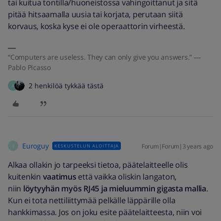
tai kuitua tontilla/huoneistossa vahingoittanut ja sitä
pitää hitsaamalla uusia tai korjata, perutaan siitä
korvaus, koska kyse ei ole operaattorin virheestä.
“Computers are useless. They can only give you answers.” ―
Pablo Picasso
2 henkilöä tykkää tästä
A
Euroguy
Forum|Forum|3 years ago
KESKUSTELUN ALOITTAJA
E
Alkaa ollakin jo tarpeeksi tietoa, päätelaitteelle olis
kuitenkin
vaatimus
että vaikka oliskin langaton,
niin
löytyyhän myös RJ45 ja mieluummin gigasta mallia
.
Kun ei tota nettiliittymää pelkälle läppärille olla
hankkimassa. Jos on joku esite päätelaitteesta, niin voi