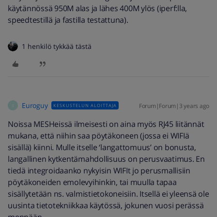
käytännössä 950M alas ja lähes 400M ylös (iperf:lla,
speedtestillä ja fastilla testattuna).
1 henkilö tykkää tästä
Euroguy
Forum|Forum|3 years ago
KESKUSTELUN ALOITTAJA
E
Noissa MESHeissä ilmeisesti on aina myös RJ45 liitännät
mukana, että niihin saa pöytäkoneen (jossa ei WIFIä
sisällä) kiinni. Mulle itselle ‘langattomuus’ on bonusta,
langallinen kytkentämahdollisuus on perusvaatimus. En
tiedä integroidaanko nykyisin WIFIt jo perusmallisiin
pöytäkoneiden emolevyihinkin, tai muulla tapaa
sisällytetään ns. valmistietokoneisiin. Itsellä ei yleensä ole
uusinta tietotekniikkaa käytössä, jokunen vuosi perässä