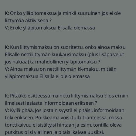
K: Onko ylläpitomaksua ja minkä suuruinen jos ei ole
liittymää aktiivisena ?
V: Ei ole ylläpitomaksua Elisalla olemassa
K: Kun liittymismaksu on suoritettu, onko ainoa maksu
Elisalle nettiliittymän kuukausimaksu (plus lisäpalvelut
jos haluaa) tai mahdollinen ylläpitomaksu ?
V: Ainoa maksu on nettiliittymän kk-maksu, mitään
ylläpitomaksua Elisalla ei ole olemassa
K: Pitääkö esitteessä mainittu liittymismaksu ? Jos ei niin
ilmeisesti asiasta informoidaan erikseen ?
V: Kyllä pitää. Jos jostain syystä ei pitäisi, informoidaan
toki erikseen. Poikkeama voisi tulla tilanteessa, missä
tonttikaivuu ei sisältyisi hintaan ja esim. tontilla oleva
putkitus olisi viallinen ja pitäisi kaivaa uusiksi.