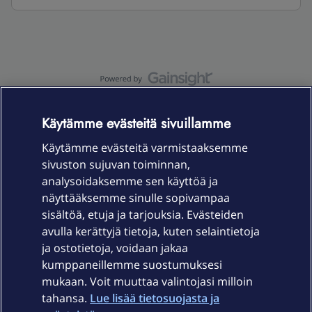
OmaYhteisö-käyttöehdot
Accessibility statement
Käytämme evästeitä sivuillamme
Käytämme evästeitä varmistaaksemme
sivuston sujuvan toiminnan,
Laitteet & liittymät
analysoidaksemme sen käyttöä ja
näyttääksemme sinulle sopivampaa
sisältöä, etuja ja tarjouksia. Evästeiden
Palvelut
avulla kerättyjä tietoja, kuten selaintietoja
ja ostotietoja, voidaan jakaa
Tuki
kumppaneillemme suostumuksesi
mukaan. Voit muuttaa valintojasi milloin
tahansa.
Lue lisää tietosuojasta ja
Ajankohtaista