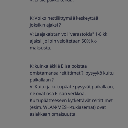
K: Voiko nettiliittymää keskeyttää
joksikin ajaksi ?
V: Laajakaistan voi "varastoida" 1-6 kk
ajaksi, jolloin veloitetaan 50% kk-
maksusta.
K: kuinka äkkiä Elisa poistaa
omistamansa reitittimet ?, pysyykö kuitu
paikallaan ?
V: Kuitu ja kuitupääte pysyvät paikallaan,
ne ovat osa Elisan verkkoa.
Kuitupäätteeseen kytkettävät reitittimet
(esim. WLAN/MESH-tukiasemat) ovat
asiakkaan omaisuutta.