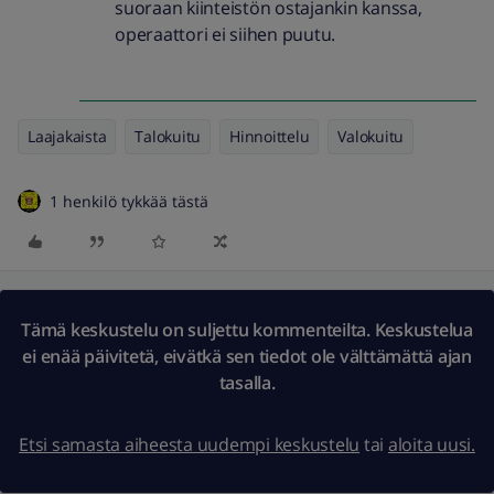
suoraan kiinteistön ostajankin kanssa,
operaattori ei siihen puutu.
Laajakaista
Talokuitu
Hinnoittelu
Valokuitu
1 henkilö tykkää tästä
Tämä keskustelu on suljettu kommenteilta. Keskustelua
ei enää päivitetä, eivätkä sen tiedot ole välttämättä ajan
tasalla.
Etsi samasta aiheesta uudempi keskustelu
tai
aloita uusi.