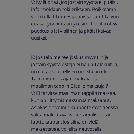
V: Kyllä pitää. Jos jostain syystä ei pitäisi,
informoidaan toki erikseen. Poikkeama
voisi tulla tilanteessa, missä tonttikaivuu
ei sisältyisi hintaan ja esim. tontilla oleva
putkitus olisi viallinen ja pitäisi kaivaa
uusiksi.
K: Jos talo menee joskus myyntiin ja
jostain syystä ostaja ei halua Talokuitua,
niin pitääkö edellisen omistajan eli
Talokuidun tilaajan maksaa ns.
maailman tappiin Elisalle maksuja ?
V: Ei tarvitse maailman tappiin maksaa,
kun on liittymismaksunsa maksanut.
Asiakas on voinut kaupantekovaiheessa
valita maksutavaksi kertamaksun tai
luottokaupan. Jos siinä on vielä
maksettavaa, voi siitä neuvotella