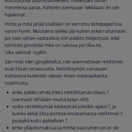
kuitutarjous asuma-alueelleni, mielestäni tähän
mennessä paras. Kahteen aiempaan ‘kelkkaan’ en ole
hypännyt.
Hinta ja mitä pitää sisällään on kerrottu esitepaperissa
varsin hyvin. Muutama seikka jää kuiten askarruttamaan.
Jos saisi vähän vastauksia niin päätös helpottuisi, eikä
tarvitsisi jännittää mitä on tulossa jos tilaa ns.
‘sika säkissä’ -tyyliin.
Sen mitä olen googletellut, niin asennettavat reitittimet
ovat Elisan omaisuutta. Nettiliittymän sanotaan
esitteessä kuitenkin olevan ilman määräaikaista
sopimusta.
onko pakko tehdä (heti) nettiliittymän tilaus ?
(varmasti tehdään mutta kysyn silti)
voiko nettiliittymää keskeyttää joksikin ajaksi ?, ja
kuinka äkkiä Elisa poistaa omistamansa reitittimet ?,
pysyykö kuitu paikallaan ?
onko ylläpitomaksua ja minkä suuruinen jos ei ole