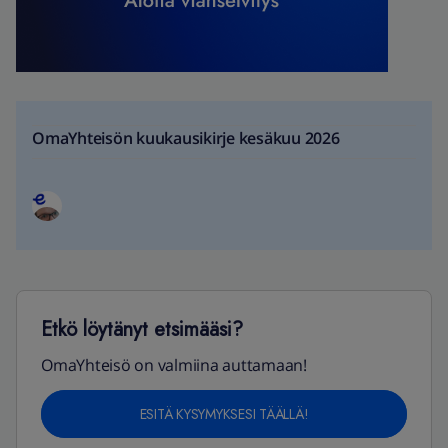
OmaYhteisön kuukausikirje kesäkuu 2026
Etkö löytänyt etsimääsi?
OmaYhteisö on valmiina auttamaan!
ESITÄ KYSYMYKSESI TÄÄLLÄ!