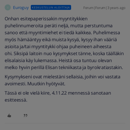
Euroguy
Forum|Forum|3 years ago
KESKUSTELUN ALOITTAJA
E
Onhan esitepaperissakin myyntitykkien
puhelinnumeroita peräti neljä, mutta perstuntuma
sanoo että myyntimiehet ei tiedä kaikkea. Puhelimessa
myös hämääntyy eikä muista kysyä, kysyy ihan vääriä
asioita ja/tai myyntitykki ohjaa puheineen aiheesta
ohi. Siksipä laitoin nuo kysymykset tänne, koska täälläkin
elisalaisia käy lukemassa. Heistä osa tuntuu olevan
melko hyvin perillä Elisan tekniikasta ja byrokratiastakin.
Kysymykseni ovat mielestäni sellaisia, joihin voi vastata
avoimesti. Muutkin hyötyvät.
Tässä ei ole vielä kiire, 4.11.22 mennessä sanotaan
esitteessä.