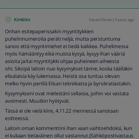
Kimblez
Forum|Forum|3 years ago
K
Onhan esitepaperissakin myyntitykkien
puhelinnumeroita peräti neljä, mutta perstuntuma
sanoo että myyntimiehet ei tiedä kaikkea. Puhelimessa
myös hämääntyy eikä muista kysyä, kysyy ihan vääriä
asioita ja/tai myyntitykki ohjaa puheineen aiheesta
ohi. Siksipä laitoin nuo kysymykset tänne, koska täälläkin
elisalaisia käy lukemassa. Heistä osa tuntuu olevan
melko hyvin perillä Elisan tekniikasta ja byrokratiastakin.
Kysymykseni ovat mielestäni sellaisia, joihin voi vastata
avoimesti. Muutkin hyötyvät.
Tässä ei ole vielä kiire, 4.11.22 mennessä sanotaan
esitteessä.
Laitoin oman kommenttini ihan vaan vaihtoehdoksi, kun
ei kukaan tietäväinen ollut vastannut.(Sähköpostivastaus