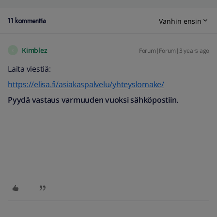
11 kommenttia
Vanhin ensin
Kimblez
Forum|Forum|3 years ago
K
Laita viestiä:
https://elisa.fi/asiakaspalvelu/yhteyslomake/
Pyydä vastaus varmuuden vuoksi sähköpostiin.