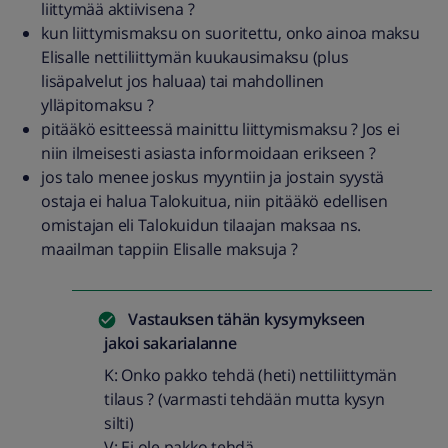
liittymää aktiivisena ?
kun liittymismaksu on suoritettu, onko ainoa maksu
Elisalle nettiliittymän kuukausimaksu (plus
lisäpalvelut jos haluaa) tai mahdollinen
ylläpitomaksu ?
pitääkö esitteessä mainittu liittymismaksu ? Jos ei
niin ilmeisesti asiasta informoidaan erikseen ?
jos talo menee joskus myyntiin ja jostain syystä
ostaja ei halua Talokuitua, niin pitääkö edellisen
omistajan eli Talokuidun tilaajan maksaa ns.
maailman tappiin Elisalle maksuja ?
Vastauksen tähän kysymykseen
jakoi
sakarialanne
K: Onko pakko tehdä (heti) nettiliittymän
tilaus ? (varmasti tehdään mutta kysyn
silti)
V: Ei ole pakko tehdä.