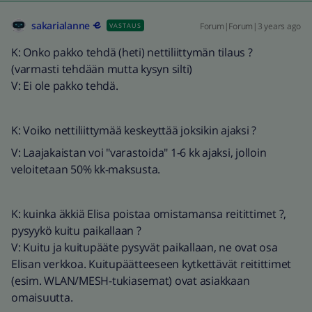
sakarialanne
Forum|Forum|3 years ago
VASTAUS
K: Onko pakko tehdä (heti) nettiliittymän tilaus ?
(varmasti tehdään mutta kysyn silti)
V: Ei ole pakko tehdä.
K: Voiko nettiliittymää keskeyttää joksikin ajaksi ?
V: Laajakaistan voi "varastoida" 1-6 kk ajaksi, jolloin
veloitetaan 50% kk-maksusta.
K: kuinka äkkiä Elisa poistaa omistamansa reitittimet ?,
pysyykö kuitu paikallaan ?
V: Kuitu ja kuitupääte pysyvät paikallaan, ne ovat osa
Elisan verkkoa. Kuitupäätteeseen kytkettävät reitittimet
(esim. WLAN/MESH-tukiasemat) ovat asiakkaan
omaisuutta.