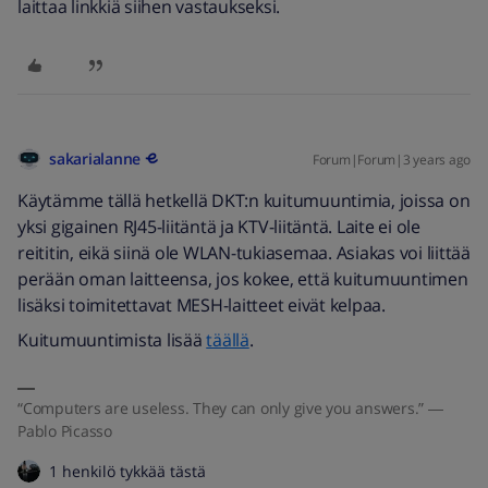
laittaa linkkiä siihen vastaukseksi.
sakarialanne
Forum|Forum|3 years ago
Käytämme tällä hetkellä DKT:n kuitumuuntimia, joissa on
yksi gigainen RJ45-liitäntä ja KTV-liitäntä. Laite ei ole
reititin, eikä siinä ole WLAN-tukiasemaa. Asiakas voi liittää
perään oman laitteensa, jos kokee, että kuitumuuntimen
lisäksi toimitettavat MESH-laitteet eivät kelpaa.
Kuitumuuntimista lisää
täällä
.
“Computers are useless. They can only give you answers.” ―
Pablo Picasso
1 henkilö tykkää tästä