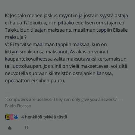
K: Jos talo menee joskus myyntiin ja jostain syystä ostaja
ei halua Talokuitua, niin pitääkö edellisen omistajan eli
Talokuidun tilaajan maksaa ns. maailman tappiin Elisalle
maksuja ?
V: Ei tarvitse maailman tappiin maksaa, kun on
liittymismaksunsa maksanut. Asiakas on voinut
kaupantekovaiheessa valita maksutavaksi kertamaksun
tai luottokaupan. Jos siinä on vielä maksettavaa, voi siitä
neuvotella suoraan kiinteistön ostajankin kanssa,
operaattori ei siihen puutu.
“Computers are useless. They can only give you answers.” ―
Pablo Picasso
4 henkilöä tykkää tästä
K