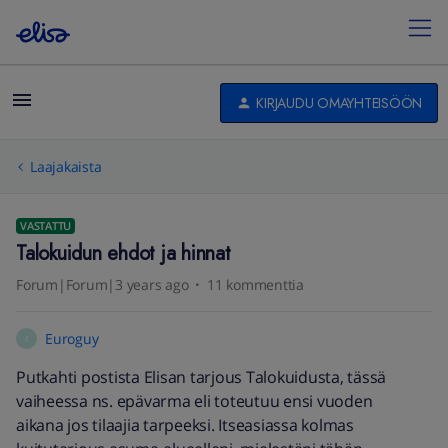
KIRJAUDU OMAYHTEISÖÖN
Laajakaista
VASTATTU
Talokuidun ehdot ja hinnat
Forum|Forum|3 years ago
11 kommenttia
Euroguy
E
Putkahti postista Elisan tarjous Talokuidusta, tässä
vaiheessa ns. epävarma eli toteutuu ensi vuoden
aikana jos tilaajia tarpeeksi. Itseasiassa kolmas