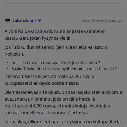
sakarialanne
Forum|Forum|3 years ago
Aivoni haluavat aina ns. rautalangasta väännetyn
vastauksen, joten kysynpä vielä:
Jos Talokuidun irtisanoo (sen sijaan että varastoisi
hetkeksi),
lmeisesti mitään maksuja ei tule jos irtisanottu ?
Saako Talokuidun takaisin myöhemmin ja millä hinnalla ?
Irtisanomisesta ei peruta maksua. Kuitua tai
kuitupäätettä ei käydä poistamassa.
Olemassaolevaan Talokuituun saa laajakaistan aktivoitua
avausmaksun hinnalla, joka on tällä hetkellä
muistaakseni 6.90 euroa, ei muita kuluja. Asentajaa
tuossa “uudelleenaktivoinnissa” ei tarvita.
Jos asukas, olkoon entinen tai nykyinen on kuitupäätettä