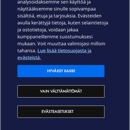
Laitteet & liittymät
analysoidaksemme sen käyttöä ja
näyttääksemme sinulle sopivampaa
sisältöä, etuja ja tarjouksia. Evästeiden
Palvelut
avulla kerättyjä tietoja, kuten selaintietoja
ja ostotietoja, voidaan jakaa
Tuki
kumppaneillemme suostumuksesi
mukaan. Voit muuttaa valintojasi milloin
tahansa.
Lue lisää tietosuojasta ja
Ajankohtaista
evästeistä.
Elisa Oyj
HYVÄKSY KAIKKI
In English
VAIN VÄLTTÄMÄTTÖMÄT
På Svenska
EVÄSTEASETUKSET
Sopimusehdot
Tietosuoja
Saavutettavuus
Evästeasetukset
Tekijänoikeudet © 2026 Elisa Oyj.