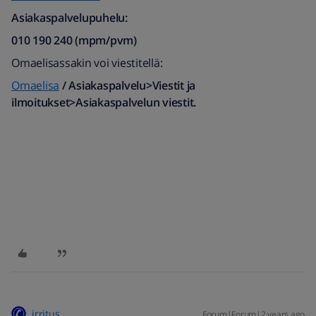
Asiakaspalvelupuhelu:
010 190 240 (mpm/pvm)​
Omaelisassakin voi viestitellä:
Omaelisa
/ Asiakaspalvelu>Viestit ja
ilmoitukset>Asiakaspalvelun viestit.
irritus
Forum|Forum|2 years ago