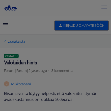
KIRJAUDU OMAYHTEISÖÖN
Laajakaista
VASTATTU
Valokuidun hinta
Forum|Forum|2 years ago
8 kommenttia
Mikkotapani
M
Elisan sivuilta löytyy helposti, että valokuituliittymän
avauskustannus on luokkaa 500euroa.