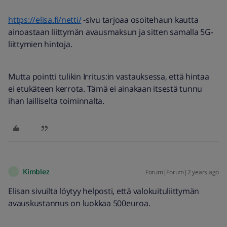
https://elisa.fi/netti/
-sivu tarjoaa osoitehaun kautta
ainoastaan liittymän avausmaksun ja sitten samalla 5G-
liittymien hintoja.
Mutta pointti tulikin Irritus:in vastauksessa, että hintaa
ei etukäteen kerrota. Tämä ei ainakaan itsestä tunnu
ihan lailliselta toiminnalta.
Kimblez
Forum|Forum|2 years ago
K
Elisan sivuilta löytyy helposti, että valokuituliittymän
avauskustannus on luokkaa 500euroa.