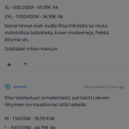
XL - 600/200M - 49,99€ /kk
XXL - 1000/400M - 54,99€ /kk
Nämä hinnat eivät sisällä Elisa Viihdettä tai muita
mahdollisia lisälaitteita, kuten modeemeja. Pelkkä
liittymä siis.
Sisältääkö infran maksun.
ainiemi
Forum|Forum|1 year ago
A
Elisa Valokuituun (omakotitalot, paritalot) tulevien
liittymien normaalihinnat tällä hetkellä:
M - 150/50M - 39,99 €/kk
L - 300/100M - 44,99€ /kk