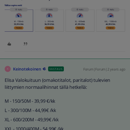
Keinotekoinen
Forum|Forum|2 years ago
VASTAUS
K
Elisa Valokuituun (omakotitalot, paritalot) tulevien
liittymien normaalihinnat tällä hetkellä:
M - 150/50M - 39,99 €/kk
L - 300/100M - 44,99€ /kk
XL - 600/200M - 49,99€ /kk
XXL - 1000/400M - 54,99€ /kk