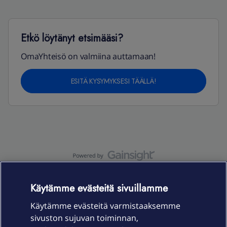
Etkö löytänyt etsimääsi?
OmaYhteisö on valmiina auttamaan!
ESITÄ KYSYMYKSESI TÄÄLLÄ!
OmaYhteisö-käyttöehdot
Accessibility statement
Käytämme evästeitä sivuillamme
Käytämme evästeitä varmistaaksemme
sivuston sujuvan toiminnan,