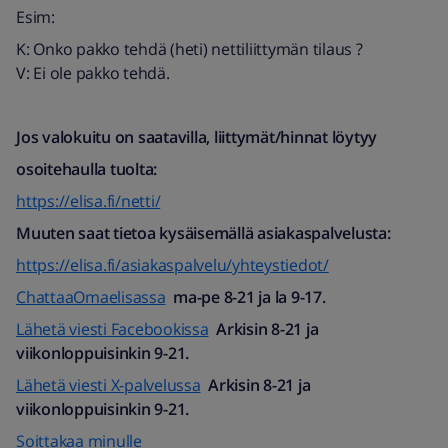
Esim:
K: Onko pakko tehdä (heti) nettiliittymän tilaus ?
V: Ei ole pakko tehdä.
Jos valokuitu on saatavilla, liittymät/hinnat löytyy
osoitehaulla tuolta:
https://elisa.fi/netti/
Muuten saat tietoa kysäisemällä asiakaspalvelusta:
https://elisa.fi/asiakaspalvelu/yhteystiedot/
ChattaaOmaelisassa
ma-pe 8-21 ja la 9-17.
Lähetä viesti Facebookissa
Arkisin 8-21 ja
viikonloppuisinkin 9-21.
Lähetä viesti X-palvelussa
Arkisin 8-21 ja
viikonloppuisinkin 9-21.
Soittakaa minulle