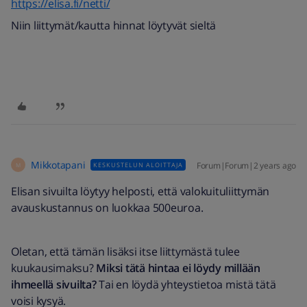
https://elisa.fi/netti/
Niin liittymät/kautta hinnat löytyvät sieltä
Mikkotapani
Forum|Forum|2 years ago
KESKUSTELUN ALOITTAJA
M
Elisan sivuilta löytyy helposti, että valokuituliittymän
avauskustannus on luokkaa 500euroa.
Oletan, että tämän lisäksi itse liittymästä tulee
kuukausimaksu?
Miksi tätä hintaa ei löydy millään
ihmeellä sivuilta?
Tai en löydä yhteystietoa mistä tätä
voisi kysyä.