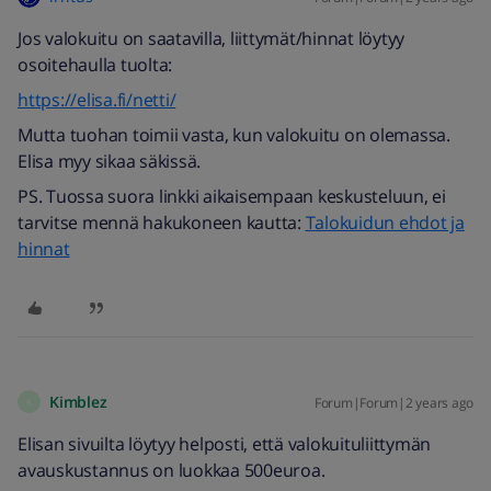
Jos valokuitu on saatavilla, liittymät/hinnat löytyy
osoitehaulla tuolta:
https://elisa.fi/netti/
Mutta tuohan toimii vasta, kun valokuitu on olemassa.
Elisa myy sikaa säkissä.
PS. Tuossa suora linkki aikaisempaan keskusteluun, ei
tarvitse mennä hakukoneen kautta:
Talokuidun ehdot ja
hinnat
Kimblez
Forum|Forum|2 years ago
K
Elisan sivuilta löytyy helposti, että valokuituliittymän
avauskustannus on luokkaa 500euroa.