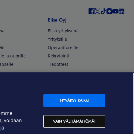
Elisa Oyj
lma
Elisa yrityksenä
Yrityksille
lit
Operaattoreille
lle ja nuorille
Rekrytointi
apselle
Tiedotteet
In English
isan asiakkaille
Customer Service
OmaElisa Self Service
HYVÄKSY KAIKKI
Moving to Finland
semme
Elisa Corporation
ja, voidaan
VAIN VÄLTTÄMÄTTÖMÄT
ja
På Svenska