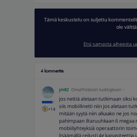
Tämä keskustelu on suljettu kommenteilta.
ole vältt
Etsi samasta aiheesta 
4 kommenttia
jm82
OmaYhteisön luottojäsen
jos nettiä aletaan tutkimaan siksi k
siis mobiilinetti niin jos aletaan tutk
+14
mitään syytä niin alkaako ne jos nop
pahimpaan iltaruuhkaan 6 megaa nii
mobiiliyhteyksiä operaattorin toim
lisäämällä reilusti 4g kapasiteettia