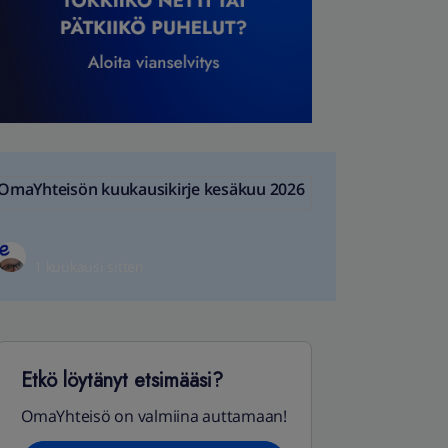
OmaYhteisön kuukausikirje kesäkuu 2026
1 kuukausi sitten
Etkö löytänyt etsimääsi?
OmaYhteisö on valmiina auttamaan!