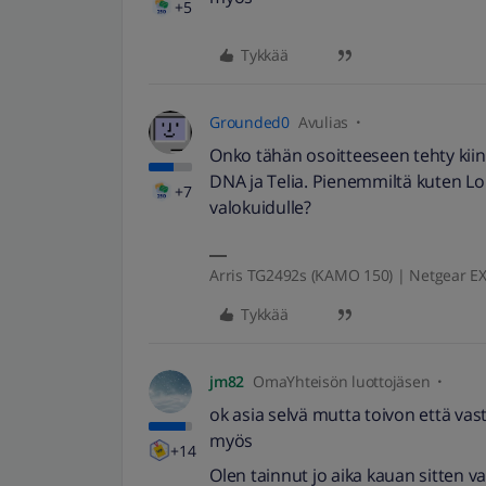
+5
Tykkää
Grounded0
Avulias
Onko tähän osoitteeseen tehty kiint
DNA ja Telia. Pienemmiltä kuten Lou
+7
valokuidulle?
Arris TG2492s (KAMO 150) | Netgear EX
Tykkää
jm82
OmaYhteisön luottojäsen
ok asia selvä mutta toivon että vast
myös
+14
Olen tainnut jo aika kauan sitten va