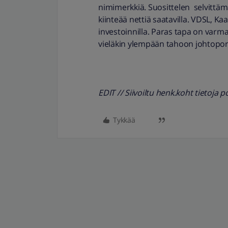
nimimerkkiä. Suosittelen selvittä
kiinteää nettiä saatavilla. VDSL, K
investoinnilla. Paras tapa on varm
vieläkin ylempään tahoon johtopo
EDIT // Siivoiltu henk.koht tietoja poi
Tykkää