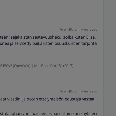
Forum|Forum|4 years ago
eän laajakaistan saatavuushaku isoilta kuten Elisa,
nea ja selvitetty paikallisten osuuskuntien tarjonta
6150v2 (OpenWrt) | MacBook Pro 15" (2017)
Forum|Forum|4 years ago
aat viestiini ja ootan että yhteisön edustaja vastaa
stata tähän varsinaiseen asiaan silloin kun käytit eri