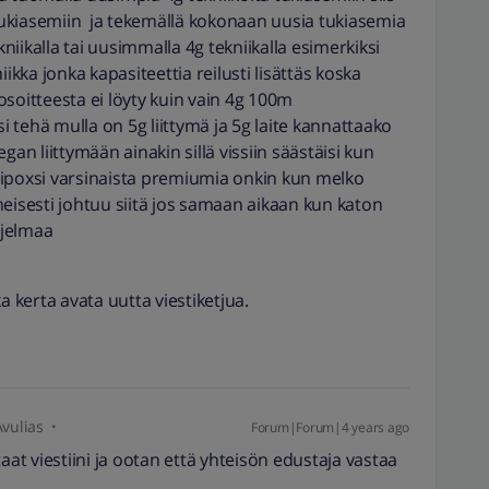
ukiasemiin ja tekemällä kokonaan uusia tukiasemia
kniikalla tai uusimmalla 4g tekniikalla esimerkiksi
ikka jonka kapasiteettia reilusti lisättäs koska
osoitteesta ei löyty kuin vain 4g 100m
i tehä mulla on 5g liittymä ja 5g laite kannattaako
gan liittymään ainakin sillä vissiin säästäisi kun
gipoxsi varsinaista premiumia onkin kun melko
meisesti johtuu siitä jos samaan aikaan kun katon
hjelmaa
a kerta avata uutta viestiketjua.
Avulias
Forum|Forum|4 years ago
aat viestiini ja ootan että yhteisön edustaja vastaa