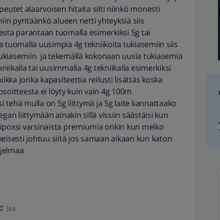
eutet alaarvoisen hitaita silti niinkö monesti
n pyritäänkö alueen netti yhteyksiä siis
esta parantaan tuomalla esimerkiksi 5g tai
 ja tuomalla uusimpia 4g tekniikoita tukiasemiin siis
ukiasemiin ja tekemällä kokonaan uusia tukiasemia
kniikalla tai uusimmalla 4g tekniikalla esimerkiksi
ikka jonka kapasiteettia reilusti lisättäs koska
osoitteesta ei löyty kuin vain 4g 100m
i tehä mulla on 5g liittymä ja 5g laite kannattaako
gan liittymään ainakin sillä vissiin säästäisi kun
gipoxsi varsinaista premiumia onkin kun melko
meisesti johtuu siitä jos samaan aikaan kun katon
hjelmaa
Jaa