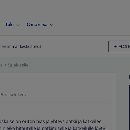
Tuki
OmaElisa
ALOIT
meisimmät keskustelut
ta
5g alueelle
15 katselukerrat
oska se on outon hias ja yhteys pätkii ja katkeilee
iin eikä hitautelle ja pätkimiselle ja katkeilulle löyty