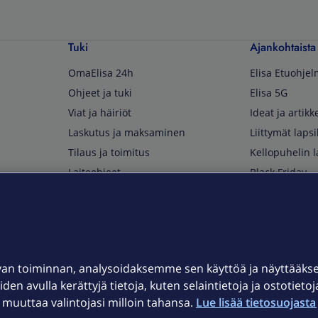
Tuki
Ajankohtaista
OmaElisa 24h
Elisa Etuohje
Ohjeet ja tuki
Elisa 5G
Viat ja häiriöt
Ideat ja artikke
Laskutus ja maksaminen
Liittymät lapsi
Tilaus ja toimitus
Kellopuhelin l
Laiteohjeet
Black Friday
Asiakaspalvelun yhteystiedot
Huippuetuja El
Soita Omagurulle
OmaYhteisö
Myymälät ja myyntipisteet
van toiminnan, analysoidaksemme sen käyttöä ja näyttääk
Kuuluvuuskartta
iden avulla kerättyjä tietoja, kuten selaintietoja ja ostotieto
Asiakastiedotteet
uuttaa valintojasi milloin tahansa.
Lue lisää tietosuojasta 
t
OmaElisa-sovellus