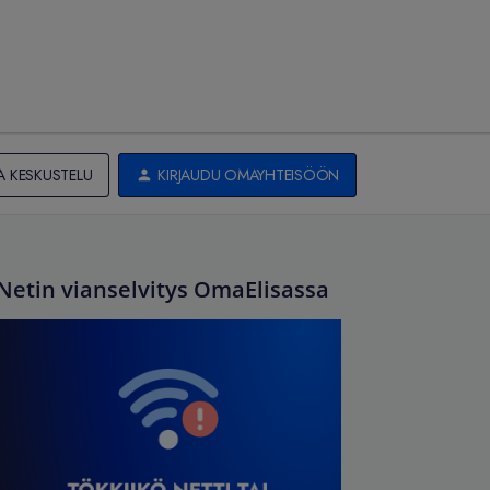
A KESKUSTELU
KIRJAUDU OMAYHTEISÖÖN
Netin vianselvitys OmaElisassa