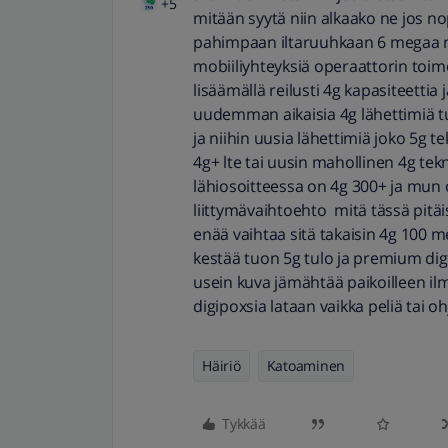
+5
mitään syytä niin alkaako ne jos nop
pahimpaan iltaruuhkaan 6 megaa nii
mobiiliyhteyksiä operaattorin toim
lisäämällä reilusti 4g kapasiteettia
uudemman aikaisia 4g lähettimiä t
ja niihin uusia lähettimiä joko 5g te
4g+ lte tai uusin mahollinen 4g tekni
lähiosoitteessa on 4g 300+ ja mun 
liittymävaihtoehto mitä tässä pitäis
enää vaihtaa sitä takaisin 4g 100 me
kestää tuon 5g tulo ja premium di
usein kuva jämähtää paikoilleen il
digipoxsia lataan vaikka peliä tai o
Häiriö
Katoaminen
Tykkää