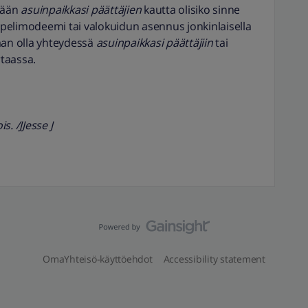
mään
asuinpaikkasi päättäjien
kautta olisiko sinne
aapelimodeemi tai valokuidun asennus jonkinlaisella
aan olla yhteydessä
asuinpaikkasi päättäjiin
tai
rtaassa.
s. /JJesse J
OmaYhteisö-käyttöehdot
Accessibility statement