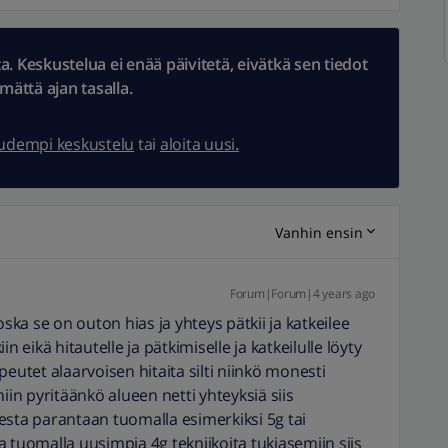
 Keskustelua ei enää päivitetä, eivätkä sen tiedot
ämättä ajan tasalla.
uudempi keskustelu
tai
aloita uusi.
Vanhin ensin
Forum|Forum|4 years ago
oska se on outon hias ja yhteys pätkii ja katkeilee
iin eikä hitautelle ja pätkimiselle ja katkeilulle löyty
eutet alaarvoisen hitaita silti niinkö monesti
n pyritäänkö alueen netti yhteyksiä siis
esta parantaan tuomalla esimerkiksi 5g tai
 ja tuomalla uusimpia 4g tekniikoita tukiasemiin siis