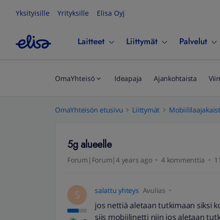
Yksityisille
Yrityksille
Elisa Oyj
Laitteet
Liittymät
Palvelut
OmaYhteisö
Ideapaja
Ajankohtaista
Vii
OmaYhteisön etusivu
Liittymät
Mobiililaajakais
5g alueelle
Forum|Forum|4 years ago
4 kommenttia
1
salattu yhteys
Avulias
S
jos nettiä aletaan tutkimaan siksi k
siis mobiilinetti niin jos aletaan tutk