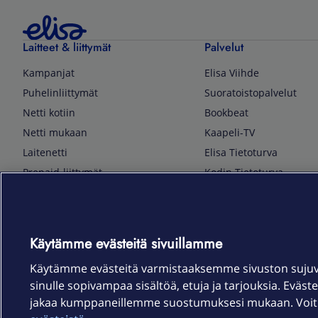
Laitteet & liittymät
Palvelut
Kampanjat
Elisa Viihde
Puhelinliittymät
Suoratoistopalvelut
Netti kotiin
Bookbeat
Netti mukaan
Kaapeli-TV
Laitenetti
Elisa Tietoturva
Prepaid-liittymät
Kodin Tietoturva
Puhelimet ja tarvikkeet
Mobiilivarmenne
Tietotekniikka
Kuka soittaa
Pelaaminen
Sähköpostipalvelu
Käytämme evästeitä sivuillamme
TV & audio
Elisa Kotiverkko
Käytämme evästeitä varmistaaksemme sivuston suju
Kodinkoneet
Elisa Pilvilinna
sinulle sopivampaa sisältöä, etuja ja tarjouksia. Eväste
Kamerat ja dronet
Elisa Laiteturva
jakaa kumppaneillemme suostumuksesi mukaan. Voit m
Kellot ja rannekkeet
Elisa Rinnakkaisliittymä