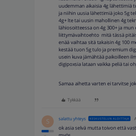
uudemman aikaisia 4g lähettimiä t
ja niihin uusia lähettimiä joko 5g te
4g+ lte tai uusin mahollinen 4g tekni
lähiosoitteessa on 4g 300+ ja mun 
liittymävaihtoehto mitä tässä pitäis
enää vaihtaa sitä takaisin 4g 100 me
kestää tuon 5g tulo ja premium di
usein kuva jämähtää paikoilleen il
digipoxsia lataan vaikka peliä tai o
Samaa aihetta varten ei tarvitse jok
Tykkää
salattu yhteys
KESKUSTELUN ALOITTAJA
S
ok asia selvä mutta toivon että vast
myös