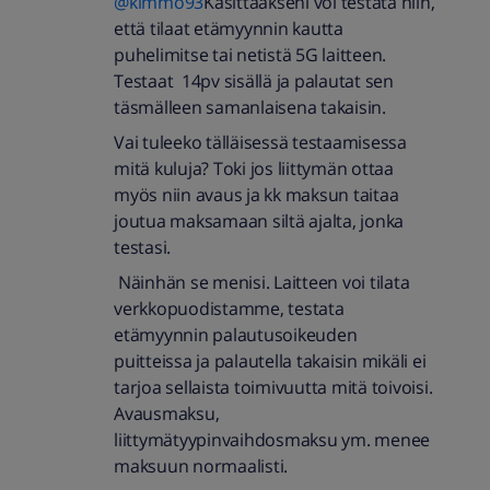
@kimmo93
Käsittääkseni voi testata niin,
että tilaat etämyynnin kautta
puhelimitse tai netistä 5G laitteen.
Testaat 14pv sisällä ja palautat sen
täsmälleen samanlaisena takaisin.
Vai tuleeko tälläisessä testaamisessa
mitä kuluja? Toki jos liittymän ottaa
myös niin avaus ja kk maksun taitaa
joutua maksamaan siltä ajalta, jonka
testasi.
Näinhän se menisi. Laitteen voi tilata
verkkopuodistamme, testata
etämyynnin palautusoikeuden
puitteissa ja palautella takaisin mikäli ei
tarjoa sellaista toimivuutta mitä toivoisi.
Avausmaksu,
liittymätyypinvaihdosmaksu ym. menee
maksuun normaalisti.