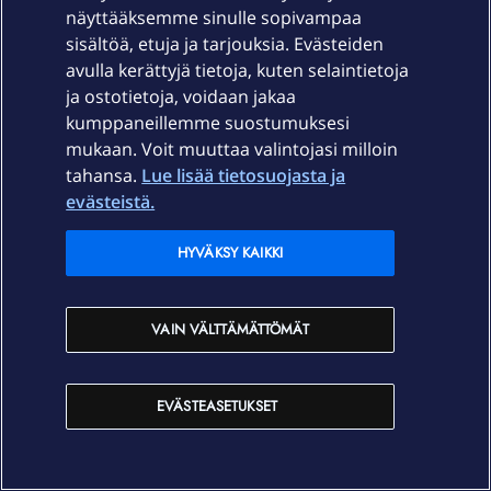
Laitteet & liittymät
näyttääksemme sinulle sopivampaa
sisältöä, etuja ja tarjouksia. Evästeiden
Palvelut
avulla kerättyjä tietoja, kuten selaintietoja
ja ostotietoja, voidaan jakaa
kumppaneillemme suostumuksesi
Tuki
mukaan. Voit muuttaa valintojasi milloin
tahansa.
Lue lisää tietosuojasta ja
Ajankohtaista
evästeistä.
Elisa Oyj
HYVÄKSY KAIKKI
In English
VAIN VÄLTTÄMÄTTÖMÄT
På Svenska
EVÄSTEASETUKSET
Sopimusehdot
Tietosuoja
Saavutettavuus
Evästeasetukset
Tekijänoikeudet © 2026 Elisa Oyj.