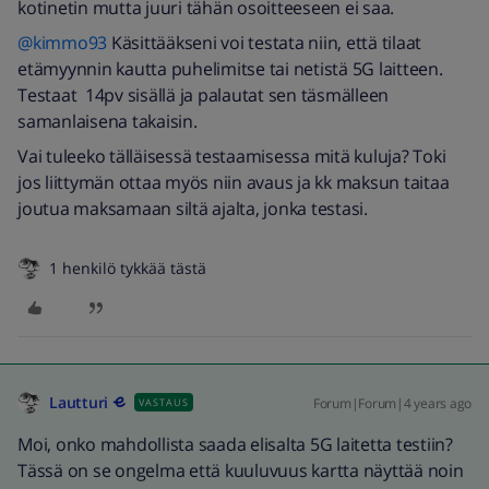
kotinetin mutta juuri tähän osoitteeseen ei saa.
@kimmo93
Käsittääkseni voi testata niin, että tilaat
etämyynnin kautta puhelimitse tai netistä 5G laitteen.
Testaat 14pv sisällä ja palautat sen täsmälleen
samanlaisena takaisin.
Vai tuleeko tälläisessä testaamisessa mitä kuluja? Toki
jos liittymän ottaa myös niin avaus ja kk maksun taitaa
joutua maksamaan siltä ajalta, jonka testasi.
1 henkilö tykkää tästä
Lautturi
Forum|Forum|4 years ago
VASTAUS
Moi, onko mahdollista saada elisalta 5G laitetta testiin?
Tässä on se ongelma että kuuluvuus kartta näyttää noin