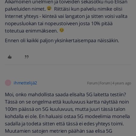
Aikamoinen unelmien ja toiveiden sekasotku nuo Elisan
palveluiden nimet.
Riittäisi kun palvelu nimike olisi
Internet yhteys - kiinteä vai langaton ja sitten voisi valita
nopeusluokan tai nopeustoiveen josta 10% pitää
toteutua enimmäkseen.
Ennen oli kaikki paljon yksinkertaisempaa näissäkin.
ihmettelijä2
Forum|Forum|4 years ago
I
Moi, onko mahdollista saada elisalta 5G laitetta testiin?
Tässä on se ongelma että kuuluvuus kartta näyttää noin
100m päässä on 5G kuuluvuus, mutta juuri tässä talon
kohdalla ei ole. En haluaisi ostaa 5G modeelimia monella
sadalla ja todeta sitten että tässä ei edes yhteys toimi.
Muutamien satojen metrien päähän saa elisa 5G