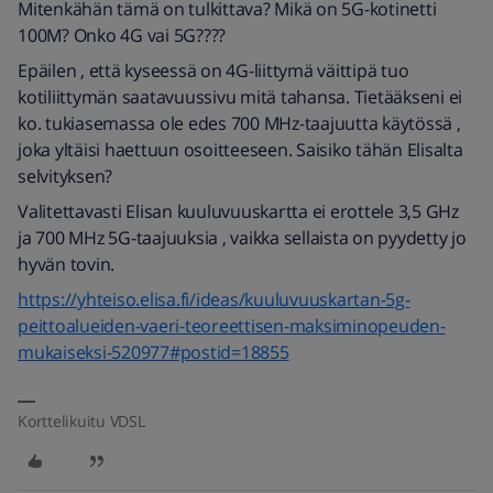
Mitenkähän tämä on tulkittava? Mikä on 5G-kotinetti
100M? Onko 4G vai 5G????
Epäilen , että kyseessä on 4G-liittymä väittipä tuo
kotiliittymän saatavuussivu mitä tahansa. Tietääkseni ei
ko. tukiasemassa ole edes 700 MHz-taajuutta käytössä ,
joka yltäisi haettuun osoitteeseen. Saisiko tähän Elisalta
selvityksen?
Valitettavasti Elisan kuuluvuuskartta ei erottele 3,5 GHz
ja 700 MHz 5G-taajuuksia , vaikka sellaista on pyydetty jo
hyvän tovin.
https://yhteiso.elisa.fi/ideas/kuuluvuuskartan-5g-
peittoalueiden-vaeri-teoreettisen-maksiminopeuden-
mukaiseksi-520977#postid=18855
Korttelikuitu VDSL