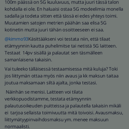
100m päässä on 5G kuuluvuus, mutta juuri tässä talon
kohdalla ei ole. En haluaisi ostaa 5G modeelimia monella
sadalla ja todeta sitten että tässä ei edes yhteys toimi.
Muutamien satojen metrien päähän saa elisa 5G
kotinetin mutta juuri tähän osoitteeseen ei saa.
@kimmo93
Käsittääkseni voi testata niin, että tilaat
etämyynnin kautta puhelimitse tai netistä 5G laitteen.
Testaat 14pv sisällä ja palautat sen täsmälleen
samanlaisena takaisin.
Vai tuleeko tälläisessä testaamisessa mitä kuluja? Toki
jos liittymän ottaa myös niin avaus ja kk maksun taitaa
joutua maksamaan siltä ajalta, jonka testasi.
Näinhän se menisi. Laitteen voi tilata
verkkopuodistamme, testata etämyynnin
palautusoikeuden puitteissa ja palautella takaisin mikäli
ei tarjoa sellaista toimivuutta mitä toivoisi. Avausmaksu,
liittymätyypinvaihdosmaksu ym. menee maksuun
normaalisti.