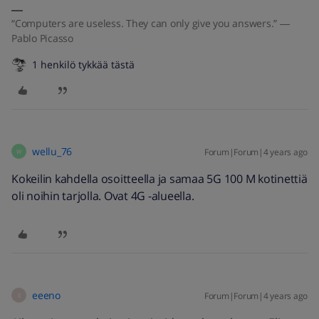
“Computers are useless. They can only give you answers.” ―
Pablo Picasso
1 henkilö tykkää tästä
wellu_76
Forum|Forum|4 years ago
W
Kokeilin kahdella osoitteella ja samaa 5G 100 M kotinettiä
oli noihin tarjolla. Ovat 4G -alueella.
eeeno
Forum|Forum|4 years ago
E