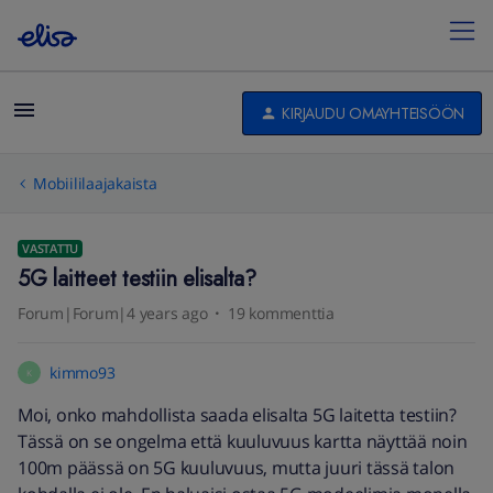
KIRJAUDU OMAYHTEISÖÖN
Mobiililaajakaista
VASTATTU
5G laitteet testiin elisalta?
Forum|Forum|4 years ago
19 kommenttia
kimmo93
K
Moi, onko mahdollista saada elisalta 5G laitetta testiin?
Tässä on se ongelma että kuuluvuus kartta näyttää noin
100m päässä on 5G kuuluvuus, mutta juuri tässä talon