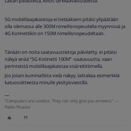
Laitan palautetta, kiitos tarkkaavaisuudesta.
5G mobiililaajakaistoja ei tietääkseni pitäisi ylipäätään
olla olemassa alle 300M nimellisnopeudella myynnissä ja
4G Kotinettikin on 150M nimellisnopeudeltaan.
Tänään on noita saatavuustietoja päivitetty, ei pitäisi
näkyä enää “5G Kotinetti 100M” -saatavuutta, vaan
perinteistä mobiililaajakaistaa sisäreitittimellä.
Jos jotain kummallista vielä näkyy, laittakaa esimerkkiä
katuosoitteesta minulle yksityisviestillä.
“Computers are useless. They can only give you answers.” ―
Pablo Picasso