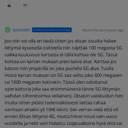
kimmo93
Forum|Forum|4 years ago
KESKUSTELUN ALOITTAJA
K
Joo niin voi olla en tiedä sitten jos elisan sivuilta hakee
liittymiä kyseisellä ositteella niin näyttää 100 megasta 5G
vaikka kuuluvuus kartassa ei tällä kohtaa ole 5G. Tässä
kohtaa on kartan mukaan pieni katve alue. Karttaa jos
katsoo niin ympärillä on joka puolella 5G alue. Tuolla
missä kartan mukaan on 5G saa valita joko 600 megasen
tai 1000 megasen kotinetin. Tässä olen odottanut
operaattoria joka saa ensimmäisenä tänne 5G liittymän
vaihdan siihen(toimva sellainen). Ottaisin valokuidun heti
mutta sitten pitäisi todennäköisesti laittaa rahaa
varmaan ainakin yli 10k€ kiinni. Sen verran vielä että oli
ennen Elisan liittymä 4G, mutta hiinat nousi vain vuosi
vuodelta ja netti vain hidastu. Loppuaikoina hyvä että sai