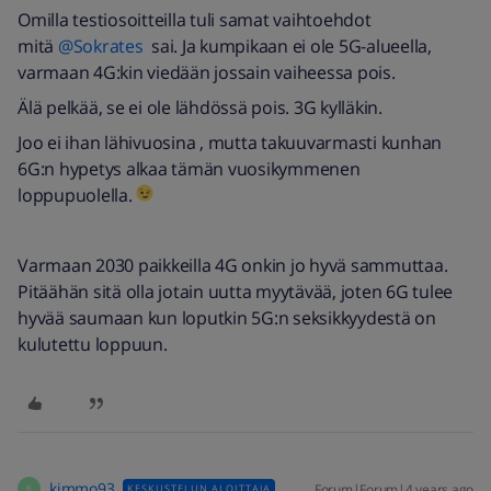
Omilla testiosoitteilla tuli samat vaihtoehdot
mitä
@Sokrates
sai. Ja kumpikaan ei ole 5G-alueella,
varmaan 4G:kin viedään jossain vaiheessa pois.
Älä pelkää, se ei ole lähdössä pois. 3G kylläkin.
Joo ei ihan lähivuosina , mutta takuuvarmasti kunhan
6G:n hypetys alkaa tämän vuosikymmenen
loppupuolella.
Varmaan 2030 paikkeilla 4G onkin jo hyvä sammuttaa.
Pitäähän sitä olla jotain uutta myytävää, joten 6G tulee
hyvää saumaan kun loputkin 5G:n seksikkyydestä on
kulutettu loppuun.
kimmo93
Forum|Forum|4 years ago
KESKUSTELUN ALOITTAJA
K