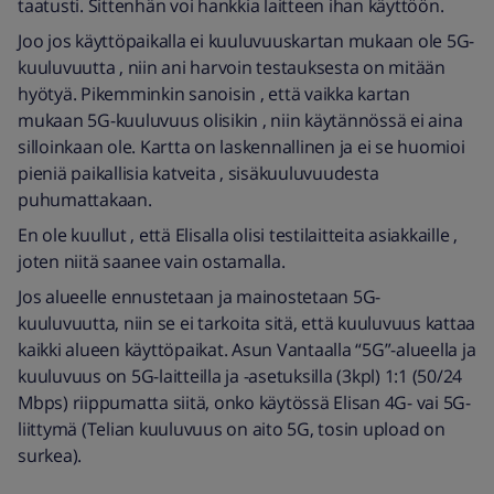
taatusti. Sittenhän voi hankkia laitteen ihan käyttöön.
Joo jos käyttöpaikalla ei kuuluvuuskartan mukaan ole 5G-
kuuluvuutta , niin ani harvoin testauksesta on mitään
hyötyä. Pikemminkin sanoisin , että vaikka kartan
mukaan 5G-kuuluvuus olisikin , niin käytännössä ei aina
silloinkaan ole. Kartta on laskennallinen ja ei se huomioi
pieniä paikallisia katveita , sisäkuuluvuudesta
puhumattakaan.
En ole kuullut , että Elisalla olisi testilaitteita asiakkaille ,
joten niitä saanee vain ostamalla.
Jos alueelle ennustetaan ja mainostetaan 5G-
kuuluvuutta, niin se ei tarkoita sitä, että kuuluvuus kattaa
kaikki alueen käyttöpaikat. Asun Vantaalla “5G”-alueella ja
kuuluvuus on 5G-laitteilla ja -asetuksilla (3kpl) 1:1 (50/24
Mbps) riippumatta siitä, onko käytössä Elisan 4G- vai 5G-
liittymä (Telian kuuluvuus on aito 5G, tosin upload on
surkea).