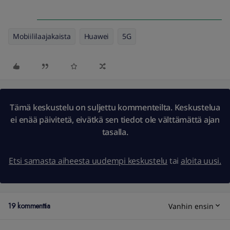
Mobiililaajakaista
Huawei
5G
Tämä keskustelu on suljettu kommenteilta. Keskustelua
ei enää päivitetä, eivätkä sen tiedot ole välttämättä ajan
tasalla.
Etsi samasta aiheesta uudempi keskustelu
tai
aloita uusi.
19 kommenttia
Vanhin ensin