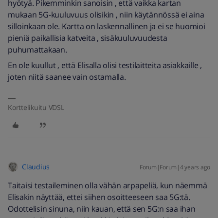
hyötyä. Pikemminkin sanoisin , että vaikka kartan
mukaan 5G-kuuluvuus olisikin , niin käytännössä ei aina
silloinkaan ole. Kartta on laskennallinen ja ei se huomioi
pieniä paikallisia katveita , sisäkuuluvuudesta
puhumattakaan.
En ole kuullut , että Elisalla olisi testilaitteita asiakkaille ,
joten niitä saanee vain ostamalla.
Korttelikuitu VDSL
Claudius
Forum|Forum|4 years ago
Taitaisi testaileminen olla vähän arpapeliä, kun näemmä
Elisakin näyttää, ettei siihen osoitteeseen saa 5G:tä.
Odottelisin sinuna, niin kauan, että sen 5G:n saa ihan