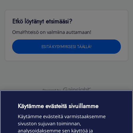
Etkö löytänyt etsimääsi?
OmaYhteisö on valmiina auttamaan!
ESITÄ KYSYMYKSESI TÄÄLLÄ!
OmaYhteisö-käyttöehdot
Accessibility statement
Käytämme evästeitä sivuillamme
Käytämme evästeitä varmistaaksemme
sivuston sujuvan toiminnan,
analysoidaksemme sen käyttöä ja