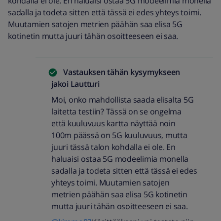
kohdalla ei ole. En haluaisi ostaa 5G modeelimia monella
sadalla ja todeta sitten että tässä ei edes yhteys toimi.
Muutamien satojen metrien päähän saa elisa 5G
kotinetin mutta juuri tähän osoitteeseen ei saa.
Vastauksen tähän kysymykseen
jakoi
Lautturi
Moi, onko mahdollista saada elisalta 5G
laitetta testiin? Tässä on se ongelma
että kuuluvuus kartta näyttää noin
100m päässä on 5G kuuluvuus, mutta
juuri tässä talon kohdalla ei ole. En
haluaisi ostaa 5G modeelimia monella
sadalla ja todeta sitten että tässä ei edes
yhteys toimi. Muutamien satojen
metrien päähän saa elisa 5G kotinetin
mutta juuri tähän osoitteeseen ei saa.