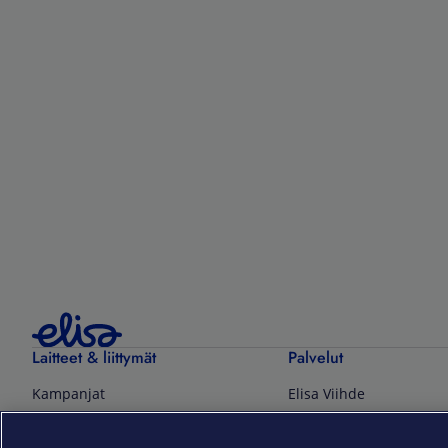
Laitteet & liittymät
Palvelut
Kampanjat
Elisa Viihde
Puhelinliittymät
Suoratoistopalvelut