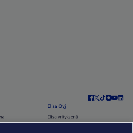
Elisa Oyj
lma
Elisa yrityksenä
Yrityksille