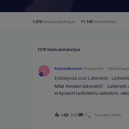
1,078
Keskusteluketjua
11,140
kommenttia
1078 Keskusteluketjua
Keinotekoinen
Elisalainen
Mobiililaaj
K
Esittelyssä uusi Laitenetti - Laitteid
Mikä ihmeen laitenetti? Laitenetti o
erityisesti tarkoitettu laitteisiin, vek
ja vimpaimiin jotka tarvitsevat oma
nettiyhteyden etäohjausta tai tiedo
varten SIM-kortin kautta. Tähän mö
8
3449
5
5 vuotta sitten
kuuluvat esim. riistakamerat, ilm
turvajärjestelmät, jäljittävät eläinp