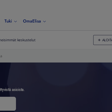
Tuki
OmaElisa
ALOIT
meisimmät keskustelut
ta
ttyvistä asioista.