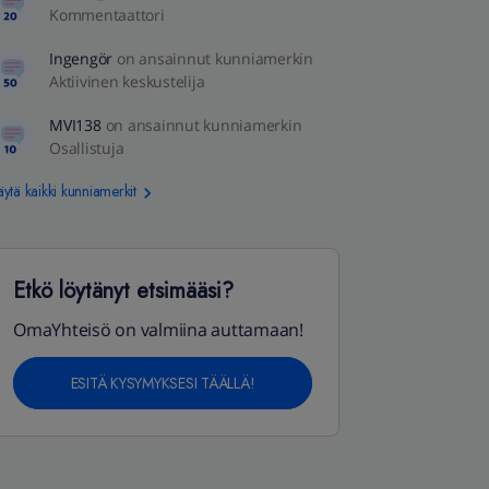
Kommentaattori
Ingengör
on ansainnut kunniamerkin
Aktiivinen keskustelija
MVI138
on ansainnut kunniamerkin
Osallistuja
ytä kaikki kunniamerkit
Etkö löytänyt etsimääsi?
OmaYhteisö on valmiina auttamaan!
ESITÄ KYSYMYKSESI TÄÄLLÄ!