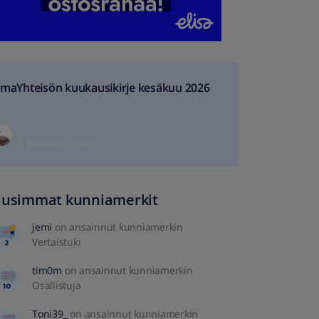
maYhteisön kuukausikirje kesäkuu 2026
1 kuukausi sitten
usimmat kunniamerkit
jemi
on ansainnut kunniamerkin
Vertaistuki
tim0m
on ansainnut kunniamerkin
Osallistuja
Toni39_
on ansainnut kunniamerkin