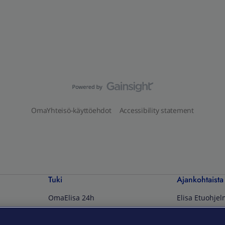
OmaYhteisö-käyttöehdot
Accessibility statement
Tuki
Ajankohtaista
OmaElisa 24h
Elisa Etuohje
Ohjeet ja tuki
Elisa 5G