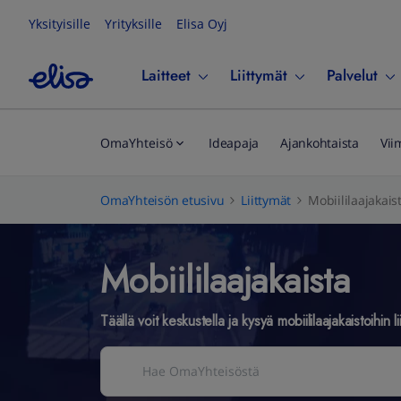
Yksityisille
Yrityksille
Elisa Oyj
Laitteet
Liittymät
Palvelut
OmaYhteisö
Ideapaja
Ajankohtaista
Vii
OmaYhteisön etusivu
Liittymät
Mobiililaajakais
Mobiililaajakaista
Täällä voit keskustella ja kysyä mobiililaajakaistoihin lii