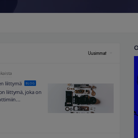
O
Uusimmat
akaista
en liittymä
BLOG
n liittymä, joka on
ottimiin
n
nsiirtoa
öpelien kirjoon
anlämpöpumput,
annat ja