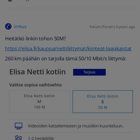
irritus
Forum|Forum|4 years ago
Heitätkö linkin tohon 50M?
https://elisa.fi/kauppa/nettiliittymat/kiinteat-laajakaistat
260 km päähän on tarjolla tämä 50/10 Mbit/s liittymä: