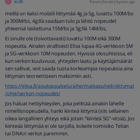
kv36
Forum|Forum|4 years ago
K
meillä on kaksi mobiili liittymää 4g ja 5g, luvattu 100M/bs
ja 300M/bs, 4g:llä saadaan tulo ja lähtö nopeudet
yhteensä laskettuna 15M/bs ja 5g:llä 14M/bs,
Ei sinulle ole (toivottavasti) luvattu 100M eikä 300M
nopeutta. Ainakin virallisesti Elisa lupaa 4G-verkkoon 5M
ja 5G-verkkoon 10M nopeuden. Hyvissä olosuhteissa, eli
kun verkon kuuluvuus, yhteyden laatu ja käyttäjämäärät
sen sallivat, voit saada tuota korkeampia nopeuksia aina
liittymän teoreettiseen maksimiin asti.
https://elisa.fi/asiakaspalvelu/aihe/matkapuhelinliittymat
/ohje/verkon-nopeudet/
Jos haluat nettiyhteyden, joka pelittää ainakin lähelle
nimellisnopeudella, hanki kiinteä liittymä (siis sellainen
oikea langallinen yhteys eikä jotain “kiinteä 5G”-vitsiä). Jos
kiinteää liittymää ei ole tarjolla, kokeile toimisiko Telian
tai DNA:n verkot paremmin.