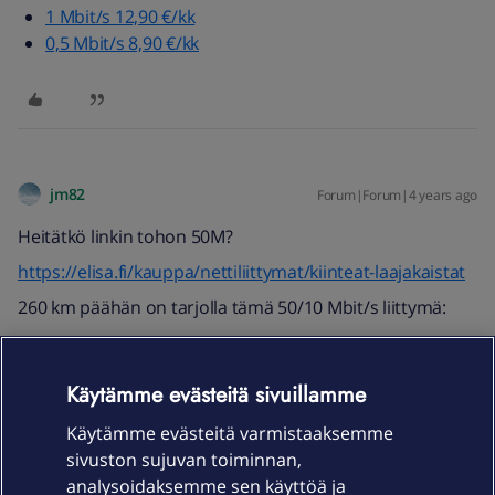
1 Mbit/s 12,90 €/kk
0,5 Mbit/s 8,90 €/kk
jm82
Forum|Forum|4 years ago
Heitätkö linkin tohon 50M?
https://elisa.fi/kauppa/nettiliittymat/kiinteat-laajakaistat
260 km päähän on tarjolla tämä 50/10 Mbit/s liittymä:
Käytämme evästeitä sivuillamme
Käytämme evästeitä varmistaaksemme
sivuston sujuvan toiminnan,
analysoidaksemme sen käyttöä ja