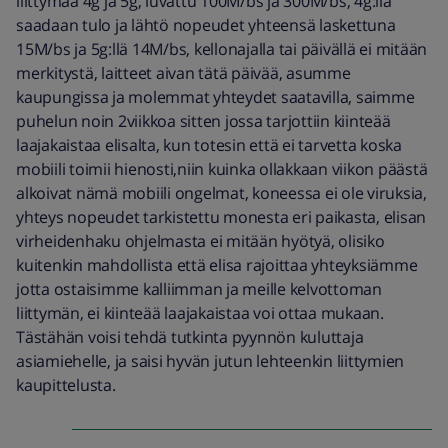
liittymää 4g ja 5g, luvattu 100M/bs ja 300M/bs, 4g:llä
saadaan tulo ja lähtö nopeudet yhteensä laskettuna
15M/bs ja 5g:llä 14M/bs, kellonajalla tai päivällä ei mitään
merkitystä, laitteet aivan tätä päivää, asumme
kaupungissa ja molemmat yhteydet saatavilla, saimme
puhelun noin 2viikkoa sitten jossa tarjottiin kiinteää
laajakaistaa elisalta, kun totesin että ei tarvetta koska
mobiili toimii hienosti,niin kuinka ollakkaan viikon päästä
alkoivat nämä mobiili ongelmat, koneessa ei ole viruksia,
yhteys nopeudet tarkistettu monesta eri paikasta, elisan
virheidenhaku ohjelmasta ei mitään hyötyä, olisiko
kuitenkin mahdollista että elisa rajoittaa yhteyksiämme
jotta ostaisimme kalliimman ja meille kelvottoman
liittymän, ei kiinteää laajakaistaa voi ottaa mukaan.
Tästähän voisi tehdä tutkinta pyynnön kuluttaja
asiamiehelle, ja saisi hyvän jutun lehteenkin liittymien
kaupittelusta.