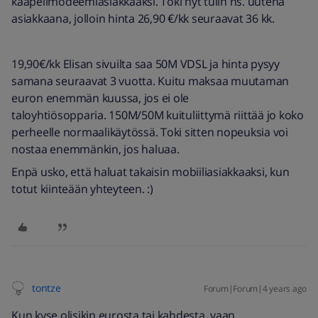
kaapelimodeemiasiakkaaksi. Toki nyt tulin ns. uutena
asiakkaana, jolloin hinta 26,90 €/kk seuraavat 36 kk.
19,90€/kk Elisan sivuilta saa 50M VDSL ja hinta pysyy
samana seuraavat 3 vuotta. Kuitu maksaa muutaman
euron enemmän kuussa, jos ei ole
taloyhtiösopparia. 150M/50M kuituliittymä riittää jo koko
perheelle normaalikäytössä. Toki sitten nopeuksia voi
nostaa enemmänkin, jos haluaa.
Enpä usko, että haluat takaisin mobiiliasiakkaaksi, kun
totut kiinteään yhteyteen. :)
tontze
Forum|Forum|4 years ago
Kun kyse olisikin eurosta tai kahdesta, vaan