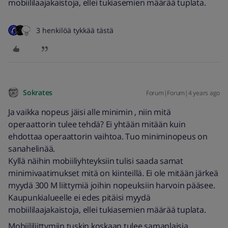
mobiililaajakaistoja, ellei tukiasemien määrää tuplata.
3 henkilöä tykkää tästä
Sokrates
Forum|Forum|4 years ago
Ja vaikka nopeus jäisi alle minimin , niin mitä
operaattorin tulee tehdä? Ei yhtään mitään kuin
ehdottaa operaattorin vaihtoa. Tuo miniminopeus on
sanahelinää.
Kyllä näihin mobiiliyhteyksiin tulisi saada samat
minimivaatimukset mitä on kiinteillä. Ei ole mitään järkeä
myydä 300 M liittymiä joihin nopeuksiin harvoin pääsee.
Kaupunkialueelle ei edes pitäisi myydä
mobiililaajakaistoja, ellei tukiasemien määrää tuplata.
Mobiililiittymiin tuskin koskaan tulee samanlaisia