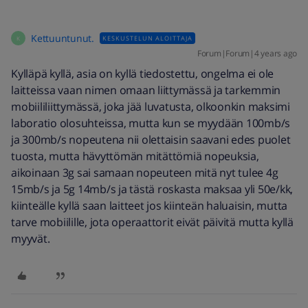
Kettuuntunut.
KESKUSTELUN ALOITTAJA
K
Forum|Forum|4 years ago
Kylläpä kyllä, asia on kyllä tiedostettu, ongelma ei ole
laitteissa vaan nimen omaan liittymässä ja tarkemmin
mobiililiittymässä, joka jää luvatusta, olkoonkin maksimi
laboratio olosuhteissa, mutta kun se myydään 100mb/s
ja 300mb/s nopeutena nii olettaisin saavani edes puolet
tuosta, mutta hävyttömän mitättömiä nopeuksia,
aikoinaan 3g sai samaan nopeuteen mitä nyt tulee 4g
15mb/s ja 5g 14mb/s ja tästä roskasta maksaa yli 50e/kk,
kiinteälle kyllä saan laitteet jos kiinteän haluaisin, mutta
tarve mobiilille, jota operaattorit eivät päivitä mutta kyllä
myyvät.