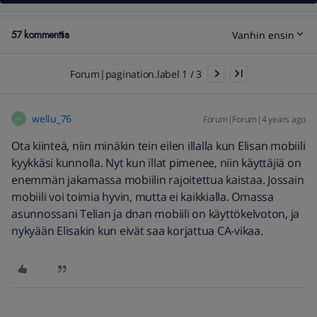
57 kommenttia
Vanhin ensin
Forum|pagination.label 1 / 3
wellu_76
Forum|Forum|4 years ago
W
Ota kiinteä, niin minäkin tein eilen illalla kun Elisan mobiili
kyykkäsi kunnolla. Nyt kun illat pimenee, niin käyttäjiä on
enemmän jakamassa mobiilin rajoitettua kaistaa. Jossain
mobiili voi toimia hyvin, mutta ei kaikkialla. Omassa
asunnossani Telian ja dnan mobiili on käyttökelvoton, ja
nykyään Elisakin kun eivät saa korjattua CA-vikaa.