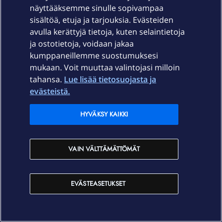
näyttääksemme sinulle sopivampaa
sisältöä, etuja ja tarjouksia. Evästeiden
avulla kerättyjä tietoja, kuten selaintietoja
ja ostotietoja, voidaan jakaa
kumppaneillemme suostumuksesi
mukaan. Voit muuttaa valintojasi milloin
tahansa.
Lue lisää tietosuojasta ja
evästeistä.
HYVÄKSY KAIKKI
VAIN VÄLTTÄMÄTTÖMÄT
Euron tai parin kuukausisäästön takia hampaat irvessä
EVÄSTEASETUKSET
Täällä ero on 31 €/kk, eikä Elisan VDSL2:sta ole saatavilla.
Tuon pari euroa enemmän kiinteästä voin kyllä maksaa.