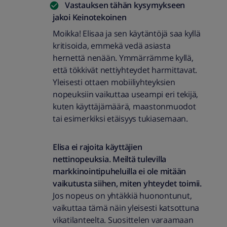
Vastauksen tähän kysymykseen
jakoi
Keinotekoinen
Moikka! Elisaa ja sen käytäntöjä saa kyllä
kritisoida, emmekä vedä asiasta
hernettä nenään. Ymmärrämme kyllä,
että tökkivät nettiyhteydet harmittavat.
Yleisesti ottaen mobiiliyhteyksien
nopeuksiin vaikuttaa useampi eri tekijä,
kuten käyttäjämäärä, maastonmuodot
tai esimerkiksi etäisyys tukiasemaan.
Elisa ei rajoita käyttäjien
nettinopeuksia.
Meiltä tulevilla
markkinointipuheluilla ei ole mitään
vaikutusta siihen, miten yhteydet toimii.
Jos nopeus on yhtäkkiä huonontunut,
vaikuttaa tämä näin yleisesti katsottuna
vikatilanteelta. Suosittelen varaamaan