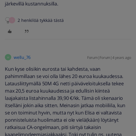
järkevillä kustannuksilla.
2 henkilöä tykkää tästä
I
wellu_76
Forum|Forum|4 years ago
W
Kun kyse olisikin eurosta tai kahdesta, vaan
pahimmillaan se voi olla lähes 20 euroa kuukaudessa.
Latausliittymällä 50M 4G netti päiväveloituksella tekee
max 20,5 euroa kuukaudessa ja edullisin kiinteä
laajakaista listahinnalla 39,90 €/kk. Tämä oli skenaario
itselläni jokin aika sitten. Meinasin jatkaa mobiiliila, kun
se on toiminut hyvin, mutta nyt kun Elisa ei valtavista
ponnisteluista huolimatta ei ole vielä(kään) löytänyt
ratkaisua CA-ongelmaan, piti siirtyä takaisin
kaapelimodeemiasiakkaaksi. Toki nyt tulin ns. uutena