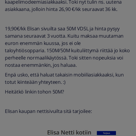
kaapelimodeemiasiakkaaksi. Toki nyt tulin ns. uutena
asiakkaana, jolloin hinta 26,90 €/kk seuraavat 36 kk.
19,90€/kk Elisan sivuilta saa 50M VDSL ja hinta pysyy
samana seuraavat 3 vuotta. Kuitu maksaa muutaman
euron enemmän kuussa, jos ei ole
taloyhtiösopparia. 150M/50M kuituliittymä riittää jo koko
perheelle normaalikäytössä. Toki sitten nopeuksia voi
nostaa enemmänkin, jos haluaa.
Enpä usko, että haluat takaisin mobiiliasiakkaaksi, kun
totut kiinteään yhteyteen. :)
Heitätkö linkin tohon 50M?
Elisan kaupan nettisivuilta sitä tarjoilee: