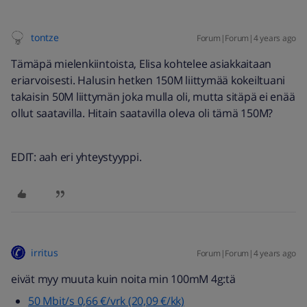
tontze
Forum|Forum|4 years ago
Tämäpä mielenkiintoista, Elisa kohtelee asiakkaitaan
eriarvoisesti. Halusin hetken 150M liittymää kokeiltuani
takaisin 50M liittymän joka mulla oli, mutta sitäpä ei enää
ollut saatavilla. Hitain saatavilla oleva oli tämä 150M?
EDIT: aah eri yhteystyyppi.
irritus
Forum|Forum|4 years ago
eivät myy muuta kuin noita min 100mM 4g:tä
50 Mbit/s 0,66 €/vrk (20,09 €/kk)