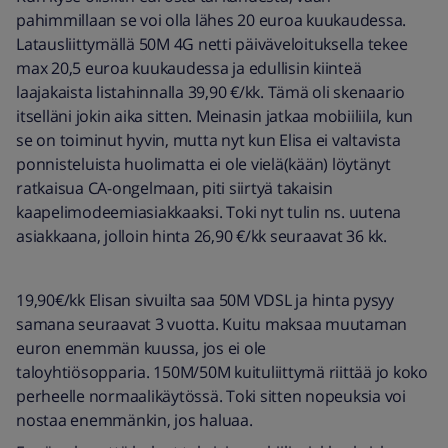
pahimmillaan se voi olla lähes 20 euroa kuukaudessa.
Latausliittymällä 50M 4G netti päiväveloituksella tekee
max 20,5 euroa kuukaudessa ja edullisin kiinteä
laajakaista listahinnalla 39,90 €/kk. Tämä oli skenaario
itselläni jokin aika sitten. Meinasin jatkaa mobiiliila, kun
se on toiminut hyvin, mutta nyt kun Elisa ei valtavista
ponnisteluista huolimatta ei ole vielä(kään) löytänyt
ratkaisua CA-ongelmaan, piti siirtyä takaisin
kaapelimodeemiasiakkaaksi. Toki nyt tulin ns. uutena
asiakkaana, jolloin hinta 26,90 €/kk seuraavat 36 kk.
19,90€/kk Elisan sivuilta saa 50M VDSL ja hinta pysyy
samana seuraavat 3 vuotta. Kuitu maksaa muutaman
euron enemmän kuussa, jos ei ole
taloyhtiösopparia. 150M/50M kuituliittymä riittää jo koko
perheelle normaalikäytössä. Toki sitten nopeuksia voi
nostaa enemmänkin, jos haluaa.