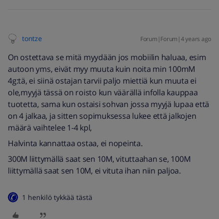
tontze
Forum|Forum|4 years ago
On ostettava se mitä myydään jos mobiilin haluaa, esim
autoon yms, eivät myy muuta kuin noita min 100mM
4g:tä, ei siinä ostajan tarvii paljo miettiä kun muuta ei
ole,myyjä tässä on roisto kun väärällä infolla kauppaa
tuotetta, sama kun ostaisi sohvan jossa myyjä lupaa että
on 4 jalkaa, ja sitten sopimuksessa lukee että jalkojen
määrä vaihtelee 1-4 kpl,
Halvinta kannattaa ostaa, ei nopeinta.
300M liittymällä saat sen 10M, vituttaahan se, 100M
liittymällä saat sen 10M, ei vituta ihan niin paljoa.
1 henkilö tykkää tästä