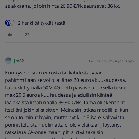
asiakkaana, jolloin hinta 26,90 €/kk seuraavat 36 kk.
2 henkilöä tykkää tästä
jm82
Forum|Forum|4 years ago
Kun kyse olisikin eurosta tai kahdesta, vaan
pahimmillaan se voi olla lähes 20 euroa kuukaudessa.
Latausliittymällä 50M 4G netti päiväveloituksella tekee
max 20,5 euroa kuukaudessa ja edullisin kiinteä
laajakaista listahinnalla 39,90 €/kk. Tämä oli skenaario
itselläni jokin aika sitten. Meinasin jatkaa mobiiliila, kun
se on toiminut hyvin, mutta nyt kun Elisa ei valtavista
ponnisteluista huolimatta ei ole vielä(kään) löytänyt
ratkaisua CA-ongelmaan, piti siirtyä takaisin