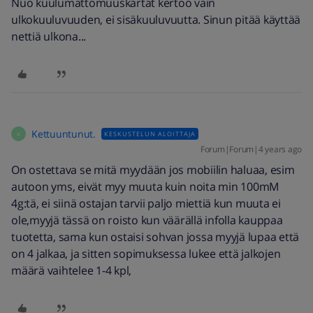
Nuo kuulumattomuuskartat kertoo vain
ulkokuuluvuuden, ei sisäkuuluvuutta. Sinun pitää käyttää
nettiä ulkona...
Kettuuntunut.
KESKUSTELUN ALOITTAJA
K
Forum|Forum|4 years ago
On ostettava se mitä myydään jos mobiilin haluaa, esim
autoon yms, eivät myy muuta kuin noita min 100mM
4g:tä, ei siinä ostajan tarvii paljo miettiä kun muuta ei
ole,myyjä tässä on roisto kun väärällä infolla kauppaa
tuotetta, sama kun ostaisi sohvan jossa myyjä lupaa että
on 4 jalkaa, ja sitten sopimuksessa lukee että jalkojen
määrä vaihtelee 1-4 kpl,