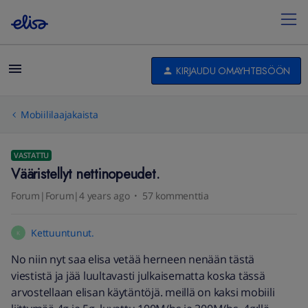
KIRJAUDU OMAYHTEISÖÖN
Mobiililaajakaista
VASTATTU
Vääristellyt nettinopeudet.
Forum|Forum|4 years ago
57 kommenttia
Kettuuntunut.
K
No niin nyt saa elisa vetää herneen nenään tästä
viestistä ja jää luultavasti julkaisematta koska tässä
arvostellaan elisan käytäntöjä. meillä on kaksi mobiili