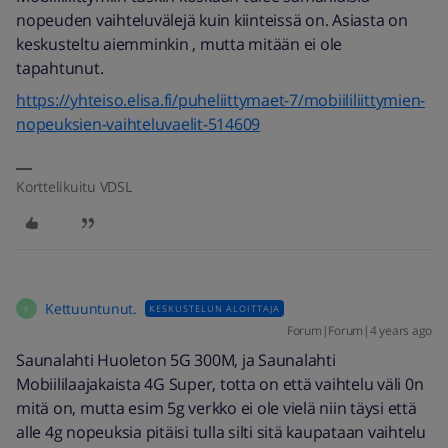
nopeuden vaihteluvälejä kuin kiinteissä on. Asiasta on
keskusteltu aiemminkin , mutta mitään ei ole
tapahtunut.
https://yhteiso.elisa.fi/puheliittymaet-7/mobiililiittymien-
nopeuksien-vaihteluvaelit-514609
Korttelikuitu VDSL
Kettuuntunut.
KESKUSTELUN ALOITTAJA
K
Forum|Forum|4 years ago
Saunalahti Huoleton 5G 300M, ja Saunalahti
Mobiililaajakaista 4G Super, totta on että vaihtelu väli 0n
mitä on, mutta esim 5g verkko ei ole vielä niin täysi että
alle 4g nopeuksia pitäisi tulla silti sitä kaupataan vaihtelu