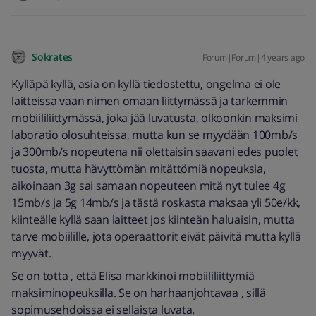
Sokrates
Forum|Forum|4 years ago
Kylläpä kyllä, asia on kyllä tiedostettu, ongelma ei ole
laitteissa vaan nimen omaan liittymässä ja tarkemmin
mobiililiittymässä, joka jää luvatusta, olkoonkin maksimi
laboratio olosuhteissa, mutta kun se myydään 100mb/s
ja 300mb/s nopeutena nii olettaisin saavani edes puolet
tuosta, mutta hävyttömän mitättömiä nopeuksia,
aikoinaan 3g sai samaan nopeuteen mitä nyt tulee 4g
15mb/s ja 5g 14mb/s ja tästä roskasta maksaa yli 50e/kk,
kiinteälle kyllä saan laitteet jos kiinteän haluaisin, mutta
tarve mobiilille, jota operaattorit eivät päivitä mutta kyllä
myyvät.
Se on totta , että Elisa markkinoi mobiililiittymiä
maksiminopeuksilla. Se on harhaanjohtavaa , sillä
sopimusehdoissa ei sellaista luvata.