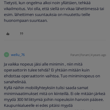
Tietysti, kun ongelma alkoi noin yllättäen, tehkää
vikailmoitus. Voi olla, että siellä on vikaa lähettimessä tai
esim. lähettimen suuntauksia on muutettu teille
huonompaan suuntaan.
wellu_76
Forum|Forum|4 years ago
W
Ja vaikka nopeus jäisi alle minimin , niin mitä
operaattorin tulee tehdä? Ei yhtään mitään kuin
ehdottaa operaattorin vaihtoa. Tuo miniminopeus on
sanahelinää.
Kyllä näihin mobiiliyhteyksiin tulisi saada samat
minimivaatimukset mitä on kiinteillä. Ei ole mitään järkeä
myydä 300 M liittymiä joihin nopeuksiin harvoin pääsee.
Kaupunkialueelle ei edes pitäisi myydä