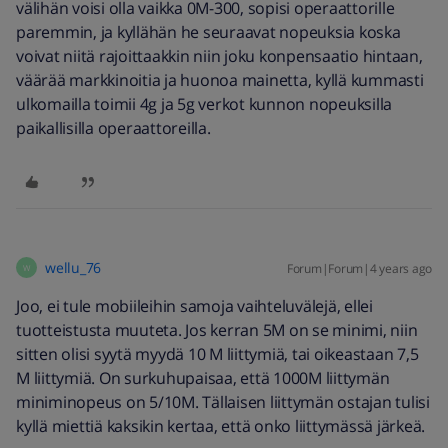
välihän voisi olla vaikka 0M-300, sopisi operaattorille
paremmin, ja kyllähän he seuraavat nopeuksia koska
voivat niitä rajoittaakkin niin joku konpensaatio hintaan,
väärää markkinoitia ja huonoa mainetta, kyllä kummasti
ulkomailla toimii 4g ja 5g verkot kunnon nopeuksilla
paikallisilla operaattoreilla.
wellu_76
Forum|Forum|4 years ago
W
Joo, ei tule mobiileihin samoja vaihteluvälejä, ellei
tuotteistusta muuteta. Jos kerran 5M on se minimi, niin
sitten olisi syytä myydä 10 M liittymiä, tai oikeastaan 7,5
M liittymiä. On surkuhupaisaa, että 1000M liittymän
miniminopeus on 5/10M. Tällaisen liittymän ostajan tulisi
kyllä miettiä kaksikin kertaa, että onko liittymässä järkeä.