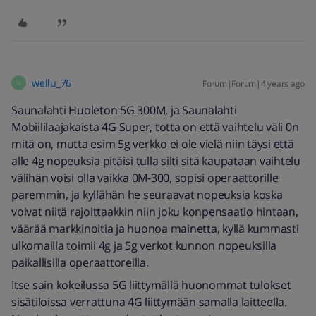
wellu_76
Forum|Forum|4 years ago
W
Saunalahti Huoleton 5G 300M, ja Saunalahti
Mobiililaajakaista 4G Super, totta on että vaihtelu väli 0n
mitä on, mutta esim 5g verkko ei ole vielä niin täysi että
alle 4g nopeuksia pitäisi tulla silti sitä kaupataan vaihtelu
välihän voisi olla vaikka 0M-300, sopisi operaattorille
paremmin, ja kyllähän he seuraavat nopeuksia koska
voivat niitä rajoittaakkin niin joku konpensaatio hintaan,
väärää markkinoitia ja huonoa mainetta, kyllä kummasti
ulkomailla toimii 4g ja 5g verkot kunnon nopeuksilla
paikallisilla operaattoreilla.
Itse sain kokeilussa 5G liittymällä huonommat tulokset
sisätiloissa verrattuna 4G liittymään samalla laitteella.