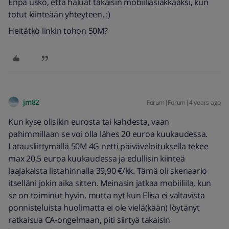
Enpä usko, että haluat takaisin mobiiliasiakkaaksi, kun
totut kiinteään yhteyteen. :)
Heitätkö linkin tohon 50M?
jm82
Forum|Forum|4 years ago
Kun kyse olisikin eurosta tai kahdesta, vaan
pahimmillaan se voi olla lähes 20 euroa kuukaudessa.
Latausliittymällä 50M 4G netti päiväveloituksella tekee
max 20,5 euroa kuukaudessa ja edullisin kiinteä
laajakaista listahinnalla 39,90 €/kk. Tämä oli skenaario
itselläni jokin aika sitten. Meinasin jatkaa mobiiliila, kun
se on toiminut hyvin, mutta nyt kun Elisa ei valtavista
ponnisteluista huolimatta ei ole vielä(kään) löytänyt
ratkaisua CA-ongelmaan, piti siirtyä takaisin