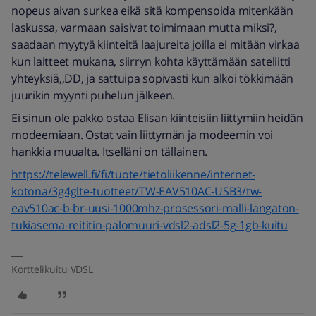
nopeus aivan surkea eikä sitä kompensoida mitenkään
laskussa, varmaan saisivat toimimaan mutta miksi?,
saadaan myytyä kiinteitä laajureita joilla ei mitään virkaa
kun laitteet mukana, siirryn kohta käyttämään sateliitti
yhteyksiä,,DD, ja sattuipa sopivasti kun alkoi tökkimään
juurikin myynti puhelun jälkeen.
Ei sinun ole pakko ostaa Elisan kiinteisiin liittymiin heidän
modeemiaan. Ostat vain liittymän ja modeemin voi
hankkia muualta. Itselläni on tällainen.
https://telewell.fi/fi/tuote/tietoliikenne/internet-
kotona/3g4glte-tuotteet/TW-EAV510AC-USB3/tw-
eav510ac-b-br-uusi-1000mhz-prosessori-malli-langaton-
tukiasema-reititin-palomuuri-vdsl2-adsl2-5g-1gb-kuitu
Korttelikuitu VDSL