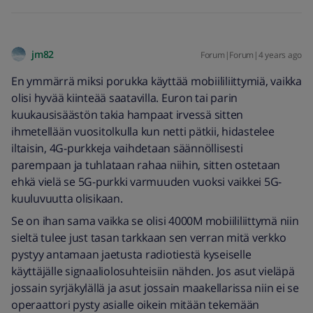
jm82
Forum|Forum|4 years ago
En ymmärrä miksi porukka käyttää mobiililiittymiä, vaikka
olisi hyvää kiinteää saatavilla. Euron tai parin
kuukausisäästön takia hampaat irvessä sitten
ihmetellään vuositolkulla kun netti pätkii, hidastelee
iltaisin, 4G-purkkeja vaihdetaan säännöllisesti
parempaan ja tuhlataan rahaa niihin, sitten ostetaan
ehkä vielä se 5G-purkki varmuuden vuoksi vaikkei 5G-
kuuluvuutta olisikaan.
Se on ihan sama vaikka se olisi 4000M mobiililiittymä niin
sieltä tulee just tasan tarkkaan sen verran mitä verkko
pystyy antamaan jaetusta radiotiestä kyseiselle
käyttäjälle signaaliolosuhteisiin nähden. Jos asut vieläpä
jossain syrjäkylällä ja asut jossain maakellarissa niin ei se
operaattori pysty asialle oikein mitään tekemään