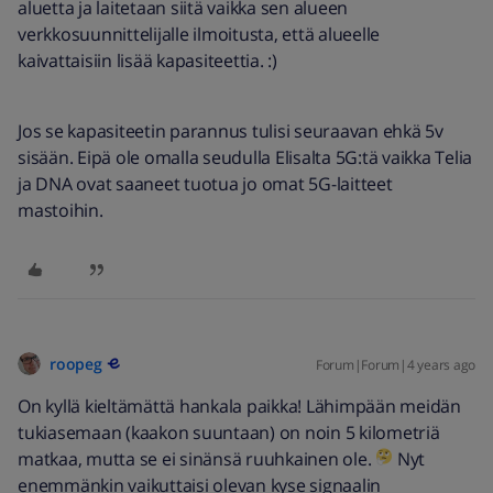
aluetta ja laitetaan siitä vaikka sen alueen
verkkosuunnittelijalle ilmoitusta, että alueelle
kaivattaisiin lisää kapasiteettia. :)
Jos se kapasiteetin parannus tulisi seuraavan ehkä 5v
sisään. Eipä ole omalla seudulla Elisalta 5G:tä vaikka Telia
ja DNA ovat saaneet tuotua jo omat 5G-laitteet
mastoihin.
roopeg
Forum|Forum|4 years ago
On kyllä kieltämättä hankala paikka! Lähimpään meidän
tukiasemaan (kaakon suuntaan) on noin 5 kilometriä
matkaa, mutta se ei sinänsä ruuhkainen ole.
Nyt
enemmänkin vaikuttaisi olevan kyse signaalin