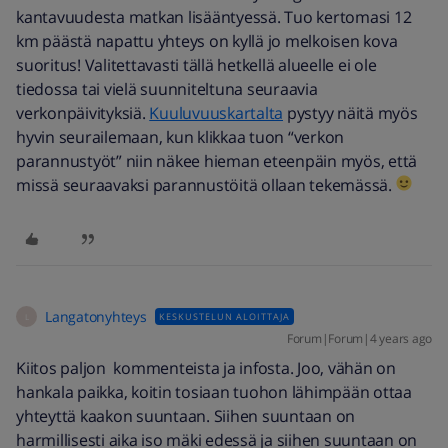
kantavuudesta matkan lisääntyessä. Tuo kertomasi 12
km päästä napattu yhteys on kyllä jo melkoisen kova
suoritus! Valitettavasti tällä hetkellä alueelle ei ole
tiedossa tai vielä suunniteltuna seuraavia
verkonpäivityksiä.
Kuuluvuuskartalta
pystyy näitä myös
hyvin seurailemaan, kun klikkaa tuon “verkon
parannustyöt” niin näkee hieman eteenpäin myös, että
missä seuraavaksi parannustöitä ollaan tekemässä.
Langatonyhteys
KESKUSTELUN ALOITTAJA
L
Forum|Forum|4 years ago
Kiitos paljon kommenteista ja infosta. Joo, vähän on
hankala paikka, koitin tosiaan tuohon lähimpään ottaa
yhteyttä kaakon suuntaan. Siihen suuntaan on
harmillisesti aika iso mäki edessä ja siihen suuntaan on