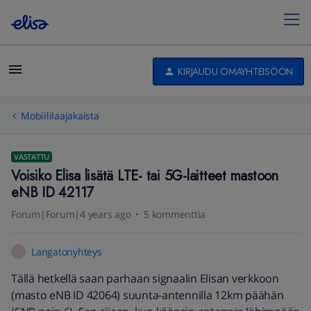
KIRJAUDU OMAYHTEISÖÖN
Mobiililaajakaista
VASTATTU
Voisiko Elisa lisätä LTE- tai 5G-laitteet mastoon
eNB ID 42117
Forum|Forum|4 years ago
5 kommenttia
Langatonyhteys
L
Tällä hetkellä saan parhaan signaalin Elisan verkkoon
(masto eNB ID 42064) suunta-antennilla 12km päähän