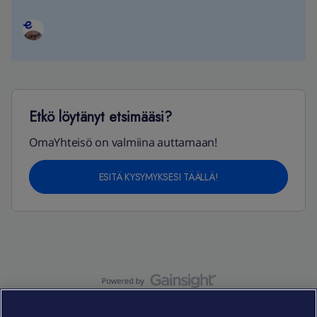
Etkö löytänyt etsimääsi?
OmaYhteisö on valmiina auttamaan!
ESITÄ KYSYMYKSESI TÄÄLLÄ!
OmaYhteisö-käyttöehdot
Accessibility statement