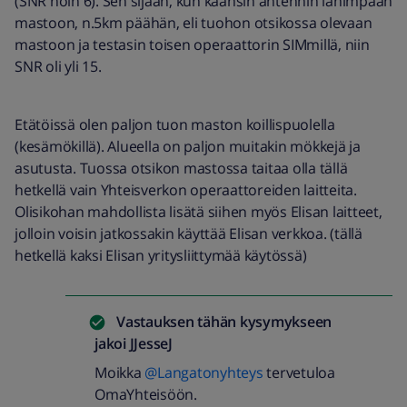
(SNR noin 6). Sen sijaan, kun käänsin antennin lähimpään
mastoon, n.5km päähän, eli tuohon otsikossa olevaan
mastoon ja testasin toisen operaattorin SIMmillä, niin
SNR oli yli 15.
Etätöissä olen paljon tuon maston koillispuolella
(kesämökillä). Alueella on paljon muitakin mökkejä ja
asutusta. Tuossa otsikon mastossa taitaa olla tällä
hetkellä vain Yhteisverkon operaattoreiden laitteita.
Olisikohan mahdollista lisätä siihen myös Elisan laitteet,
jolloin voisin jatkossakin käyttää Elisan verkkoa. (tällä
hetkellä kaksi Elisan yritysliittymää käytössä)
Vastauksen tähän kysymykseen
jakoi
JJesseJ
Moikka
@Langatonyhteys
tervetuloa
OmaYhteisöön.