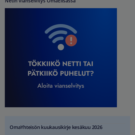
Netin vianselvitys OmaElisassa
OmaYhteisön kuukausikirje kesäkuu 2026