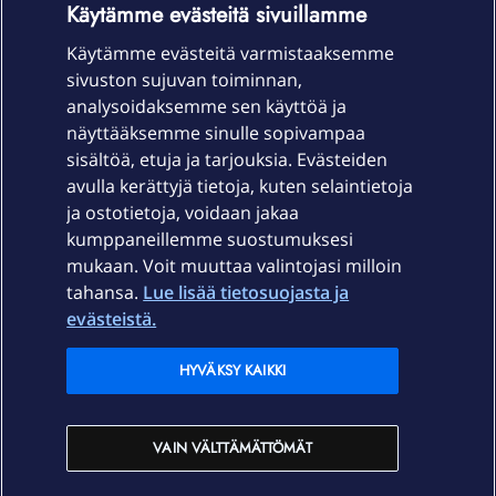
Käytämme evästeitä sivuillamme
Käytämme evästeitä varmistaaksemme
sivuston sujuvan toiminnan,
Laitteet & liittymät
analysoidaksemme sen käyttöä ja
näyttääksemme sinulle sopivampaa
sisältöä, etuja ja tarjouksia. Evästeiden
Palvelut
avulla kerättyjä tietoja, kuten selaintietoja
ja ostotietoja, voidaan jakaa
Tuki
kumppaneillemme suostumuksesi
mukaan. Voit muuttaa valintojasi milloin
tahansa.
Lue lisää tietosuojasta ja
Ajankohtaista
evästeistä.
Elisa Oyj
HYVÄKSY KAIKKI
In English
VAIN VÄLTTÄMÄTTÖMÄT
På Svenska