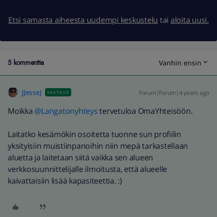
Etsi samasta aiheesta uudempi keskustelu
tai
aloita uusi.
5 kommenttia
Vanhin ensin
JJesseJ
Forum|Forum|4 years ago
VASTAUS
Moikka
@Langatonyhteys
tervetuloa OmaYhteisöön.
Laitatko kesämökin osoitetta tuonne sun profiilin
yksityisiin muistiinpanoihin niin mepä tarkastellaan
aluetta ja laitetaan siitä vaikka sen alueen
verkkosuunnittelijalle ilmoitusta, että alueelle
kaivattaisiin lisää kapasiteettia. :)