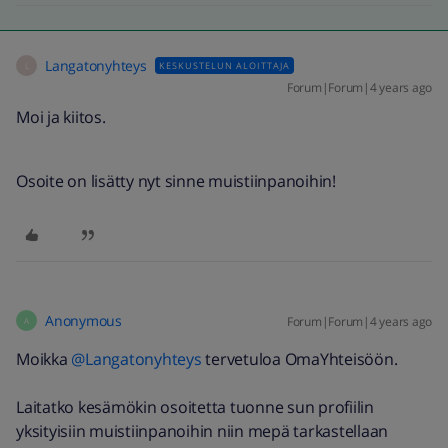
Langatonyhteys
KESKUSTELUN ALOITTAJA
L
Forum|Forum|4 years ago
Moi ja kiitos.
Osoite on lisätty nyt sinne muistiinpanoihin!
Anonymous
Forum|Forum|4 years ago
A
Moikka
@Langatonyhteys
tervetuloa OmaYhteisöön.
Laitatko kesämökin osoitetta tuonne sun profiilin
yksityisiin muistiinpanoihin niin mepä tarkastellaan