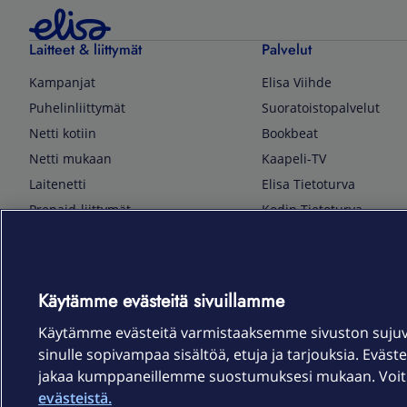
Laitteet & liittymät
Palvelut
Kampanjat
Elisa Viihde
Puhelinliittymät
Suoratoistopalvelut
Netti kotiin
Bookbeat
Netti mukaan
Kaapeli-TV
Laitenetti
Elisa Tietoturva
Prepaid-liittymät
Kodin Tietoturva
Puhelimet ja tarvikkeet
Mobiilivarmenne
Tietotekniikka
Kuka soittaa
Pelaaminen
Sähköpostipalvelu
Käytämme evästeitä sivuillamme
TV & audio
Elisa Kotiverkko
Käytämme evästeitä varmistaaksemme sivuston suju
Kodinkoneet
Elisa Pilvilinna
sinulle sopivampaa sisältöä, etuja ja tarjouksia. Eväste
Kamerat ja dronet
Elisa Laiteturva
jakaa kumppaneillemme suostumuksesi mukaan. Voit m
Kellot ja rannekkeet
Elisa Rinnakkaisliittymä
evästeistä.