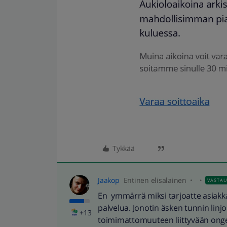
Tykkää
Jaakop
Entinen elisalainen
VASTA
En ymmärrä miksi tarjoatte asiakka
palvelua. Jonotin äsken tunnin linjo
+13
toimimattomuuteen liittyvään ongel