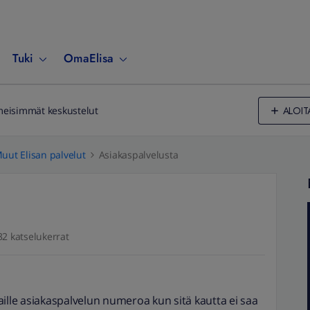
Tuki
OmaElisa
ALOIT
meisimmät keskustelut
uut Elisan palvelut
Asiakaspalvelusta
32 katselukerrat
ille asiakaspalvelun numeroa kun sitä kautta ei saa