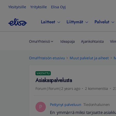
Yksityisille
Yrityksille
Elisa Oyj
Laitteet
Liittymät
Palvelut
OmaYhteisö
Ideapaja
Ajankohtaista
Vii
OmaYhteisön etusivu
Muut palvelut ja aiheet
M
VASTATTU
Asiakaspalvelusta
Forum|Forum|2 years ago
2 kommenttia
2
Pettynyt palveluun
Tiedonhaluinen
P
En ymmärrä miksi tarjoatte asiakka