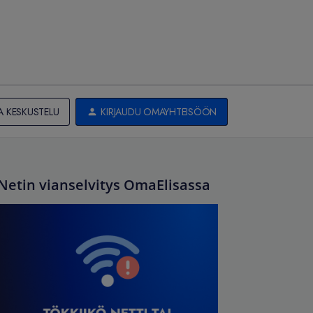
A KESKUSTELU
KIRJAUDU OMAYHTEISÖÖN
Netin vianselvitys OmaElisassa