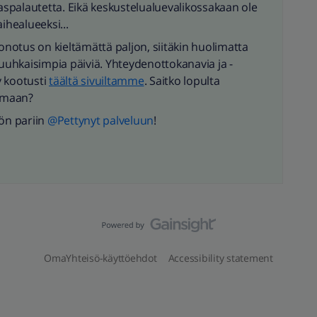
kaspalautetta. Eikä keskustelualuevalikossakaan ole
ihealueeksi...
jonotus on kieltämättä paljon, siitäkin huolimatta
uhkaisimpia päiviä. Yhteydenottokanavia ja -
y kootusti
täältä sivuiltamme
. Saitko lopulta
lmaan?
ön pariin
@Pettynyt palveluun
!
OmaYhteisö-käyttöehdot
Accessibility statement