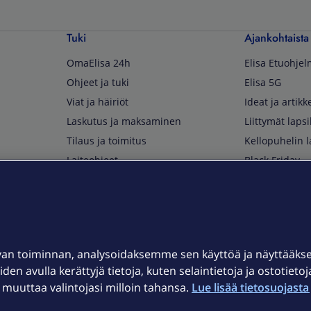
Tuki
Ajankohtaista
OmaElisa 24h
Elisa Etuohje
Ohjeet ja tuki
Elisa 5G
Viat ja häiriöt
Ideat ja artikke
Laskutus ja maksaminen
Liittymät lapsi
Tilaus ja toimitus
Kellopuhelin l
Laiteohjeet
Black Friday
Asiakaspalvelun yhteystiedot
Huippuetuja El
Soita Omagurulle
OmaYhteisö
Myymälät ja myyntipisteet
van toiminnan, analysoidaksemme sen käyttöä ja näyttääk
Kuuluvuuskartta
iden avulla kerättyjä tietoja, kuten selaintietoja ja ostotieto
Asiakastiedotteet
uuttaa valintojasi milloin tahansa.
Lue lisää tietosuojasta 
t
OmaElisa-sovellus