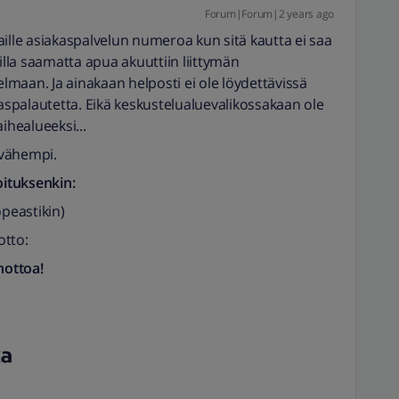
Forum|Forum|2 years ago
ille asiakaspalvelun numeroa kun sitä kautta ei saa
illa saamatta apua akuuttiin liittymän
maan. Ja ainakaan helposti ei ole löydettävissä
kaspalautetta. Eikä keskustelualuevalikossakaan ole
ihealueeksi...
 vähempi.
oituksenkin:
opeastikin)
otto:
nottoa!