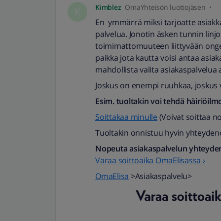
Kimblez
OmaYhteisön luottojäsen
K
En ymmärrä miksi tarjoatte asiakka
palvelua. Jonotin äsken tunnin linjo
toimimattomuuteen liittyvään ongel
paikka jota kautta voisi antaa asia
mahdollista valita asiakaspalvelua a
Joskus on enempi ruuhkaa, joskus
Esim. tuoltakin voi tehdä häiriöilm
Soittakaa minulle
(Voivat soittaa n
Tuoltakin onnistuu hyvin yhteyden
Nopeuta asiakaspalvelun yhteyde
Varaa soittoaika OmaElisassa ›
OmaElisa
>Asiakaspalvelu>