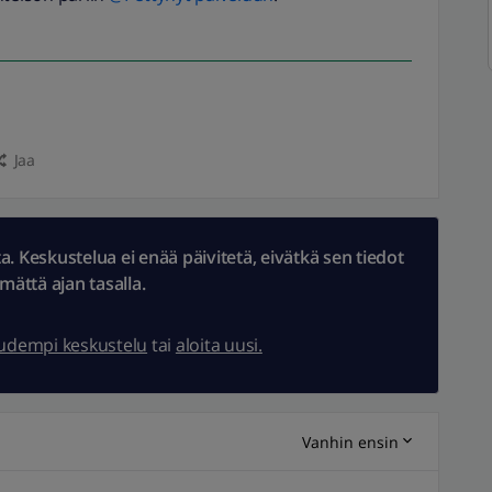
Jaa
 Keskustelua ei enää päivitetä, eivätkä sen tiedot
ämättä ajan tasalla.
uudempi keskustelu
tai
aloita uusi.
Vanhin ensin