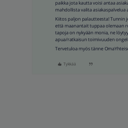
paikka jota kautta voisi antaa asia
mahdollista valita asiakaspalvelua a
Kiitos paljon palautteesta! Tunnin 
että maanantait tuppaa olemaan ru
tapoja on nykyään monia, ne löyty
apua/ratkaisun toimivuuden onge
Tervetuloa myös tänne OmaYhteis
Tykkää