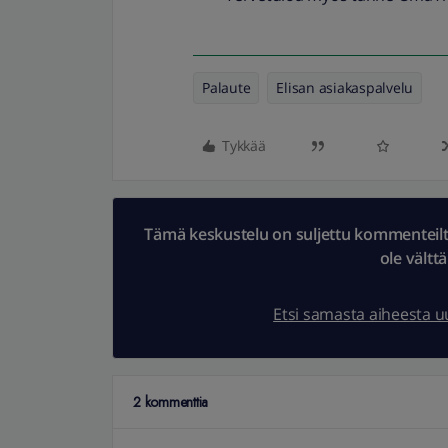
Palaute
Elisan asiakaspalvelu
Tykkää
Tämä keskustelu on suljettu kommenteilta.
ole vältt
Etsi samasta aiheesta 
2 kommenttia