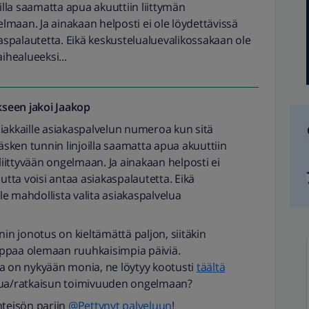
illa saamatta apua akuuttiin liittymän
maan. Ja ainakaan helposti ei ole löydettävissä
kaspalautetta. Eikä keskustelualuevalikossakaan ole
ihealueeksi...
seen jakoi
Jaakop
iakkaille asiakaspalvelun numeroa kun sitä
 äsken tunnin linjoilla saamatta apua akuuttiin
ittyvään ongelmaan. Ja ainakaan helposti ei
autta voisi antaa asiakaspalautetta. Eikä
e mahdollista valita asiakaspalvelua
nin jonotus on kieltämättä paljon, siitäkin
ppaa olemaan ruuhkaisimpia päiviä.
ja on nykyään monia, ne löytyy kootusti
täältä
apua/ratkaisun toimivuuden ongelmaan?
teisön pariin
@Pettynyt palveluun
!