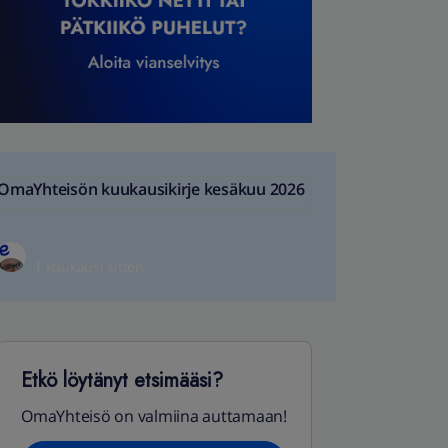
OmaYhteisön kuukausikirje kesäkuu 2026
1 kuukausi sitten
Etkö löytänyt etsimääsi?
OmaYhteisö on valmiina auttamaan!