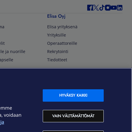
Elisa Oyj
lma
Elisa yrityksenä
Yrityksille
lit
Operaattoreille
lle ja nuorille
Rekrytointi
apselle
Tiedotteet
In English
isan asiakkaille
Customer Service
OmaElisa Self Service
HYVÄKSY KAIKKI
Moving to Finland
semme
Elisa Corporation
ja, voidaan
VAIN VÄLTTÄMÄTTÖMÄT
ja
På Svenska