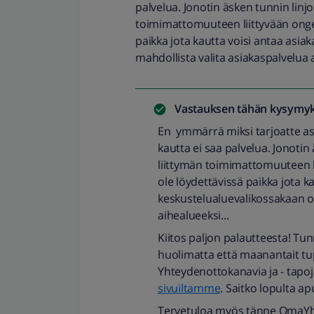
palvelua. Jonotin äsken tunnin linjo
toimimattomuuteen liittyvään ongel
paikka jota kautta voisi antaa asia
mahdollista valita asiakaspalvelua a
Vastauksen tähän kysymyk
En ymmärrä miksi tarjoatte as
kautta ei saa palvelua. Jonotin
liittymän toimimattomuuteen li
ole löydettävissä paikka jota k
keskustelualuevalikossakaan ol
aihealueeksi...
Kiitos paljon palautteesta! Tun
huolimatta että maanantait tu
Yhteydenottokanavia ja - tapo
sivuiltamme
. Saitko lopulta 
Tervetuloa myös tänne OmaYh