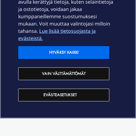
avulla kerättyjä tietoja, kuten selaintietoja
ja ostotietoja, voidaan jakaa
Tuki
kumppaneillemme suostumuksesi
mukaan. Voit muuttaa valintojasi milloin
tahansa.
Lue lisää tietosuojasta ja
Ajankohtaista
evästeistä.
Elisa Oyj
HYVÄKSY KAIKKI
In English
VAIN VÄLTTÄMÄTTÖMÄT
På Svenska
EVÄSTEASETUKSET
Sopimusehdot
Tietosuoja
Saavutettavuus
Evästeasetukset
Tekijänoikeudet © 2026 Elisa Oyj.