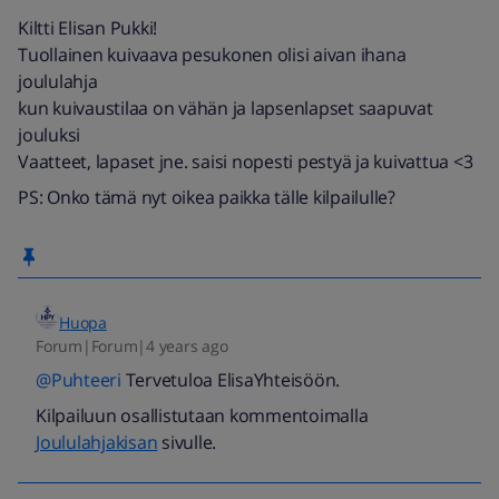
Kiltti Elisan Pukki!
Tuollainen kuivaava pesukonen olisi aivan ihana
joululahja
kun kuivaustilaa on vähän ja lapsenlapset saapuvat
jouluksi
Vaatteet, lapaset jne. saisi nopesti pestyä ja kuivattua <3
PS: Onko tämä nyt oikea paikka tälle kilpailulle?
Huopa
Forum|Forum|4 years ago
@Puhteeri
Tervetuloa ElisaYhteisöön.
Kilpailuun osallistutaan kommentoimalla
Joululahjakisan
sivulle.