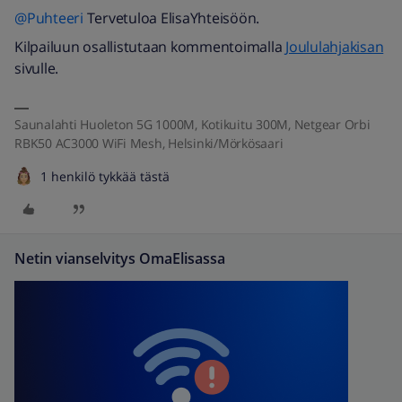
@Puhteeri
Tervetuloa ElisaYhteisöön.
Kilpailuun osallistutaan kommentoimalla
Joululahjakisan
sivulle.
Saunalahti Huoleton 5G 1000M, Kotikuitu 300M, Netgear Orbi
RBK50 AC3000 WiFi Mesh, Helsinki/Mörkösaari
1 henkilö tykkää tästä
Netin vianselvitys OmaElisassa