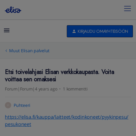
KIRJAUDU OMAYHTEISÖÖN
Muut Elisan palvelut
Etsi toivelahjasi Elisan verkkokaupasta. Voita
voittaa sen omaksesi
Forum|Forum|4 years ago
1 kommentti
Puhteeri
P
https://elisa.fi/kauppa/laitteet/kodinkoneet/pyykinpesu/
pesukoneet