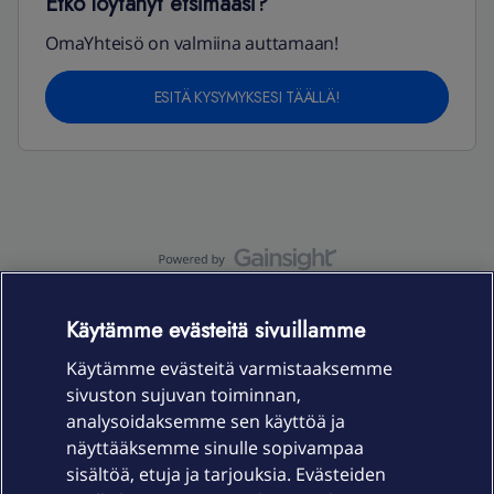
Etkö löytänyt etsimääsi?
OmaYhteisö on valmiina auttamaan!
ESITÄ KYSYMYKSESI TÄÄLLÄ!
OmaYhteisö-käyttöehdot
Accessibility statement
Käytämme evästeitä sivuillamme
Käytämme evästeitä varmistaaksemme
sivuston sujuvan toiminnan,
Laitteet & liittymät
analysoidaksemme sen käyttöä ja
näyttääksemme sinulle sopivampaa
sisältöä, etuja ja tarjouksia. Evästeiden
Palvelut