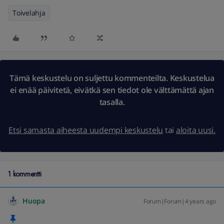
Toivelahja
Tämä keskustelu on suljettu kommenteilta. Keskustelua
ei enää päivitetä, eivätkä sen tiedot ole välttämättä ajan
tasalla.
Etsi samasta aiheesta uudempi keskustelu
tai
aloita uusi.
1 kommentti
Huopa
Forum|Forum|4 years ago