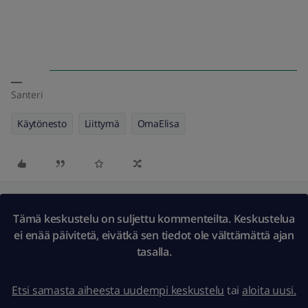
Santeri
Käytönesto
Liittymä
OmaElisa
Tämä keskustelu on suljettu kommenteilta. Keskustelua
ei enää päivitetä, eivätkä sen tiedot ole välttämättä ajan
tasalla.
Etsi samasta aiheesta uudempi keskustelu
tai
aloita uusi.