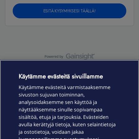
ESITÄ KYSYMYKSESI TÄÄLLÄ!
OmaYhteisö-käyttöehdot
Accessibility statement
Käytämme evästeitä sivuillamme
Käytämme evästeitä varmistaaksemme
sivuston sujuvan toiminnan,
Laitteet & liittymät
analysoidaksemme sen käyttöä ja
näyttääksemme sinulle sopivampaa
sisältöä, etuja ja tarjouksia. Evästeiden
Palvelut
avulla kerättyjä tietoja, kuten selaintietoja
ja ostotietoja, voidaan jakaa
Tuki