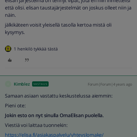
elisan järjestelmä on tehnyt vipat, jota en niin ihmettelisi
että olisi. elisan taustajärjestelmät on joskus olleet niin ja
näin.
jälkikäteen voisit yleisellä tasolla kertoa mistä oli
kysymys.
1 henkilö tykkää tästä
Kimblez
Forum|Forum|4 years ago
VASTAUS
K
Samaan asiaan vastattu keskustelussa aiemmin:
Pieni ote:
Jokin esto on nyt sinulla OmaElisan puolella.
Viestiä voi laittaa tuonnekin:
https://elisa.fi/asiakaspalvelu/yhteyslomake/