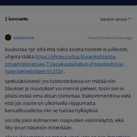
2 kommenttia
Vanhin ensin
lasselusse
Forum|Forum|4 years ago
kuulostaa nyt siltä että näitä asioita hoitelet ei julkisesti,
ohjeita täältä
https://yhteiso.elisa.fi/ajankohtaista-
omayhteisoessae-71/asiakaspalvelun-yhteystiedot-ja-
haeirioetiedotteet-513724
.
spekulatiivisesti: jos luottotiedoissa on mätää niin
tilaukset ja muutokset voi mennä pieleen, tosin sen ei
pitäisi estää oma elisan toimintaa. lisäkommenttina vielä
että jos osoite on ulkomailla riippumatta
kansallisuudesta niin se tuotaa hylkäyksiä.
voi olla jokin kolmannen osapuolen väärinkäyttö, eikä
liity sinun tilauksiin mitenkään.