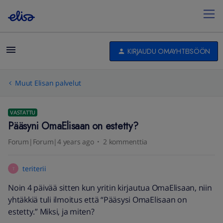
KIRJAUDU OMAYHTEISÖÖN
Muut Elisan palvelut
VASTATTU
Pääsyni OmaElisaan on estetty?
Forum|Forum|4 years ago
2 kommenttia
teriterii
T
Noin 4 päivää sitten kun yritin kirjautua OmaElisaan, niin
yhtäkkiä tuli ilmoitus että “Pääsysi OmaElisaan on
estetty.” Miksi, ja miten?