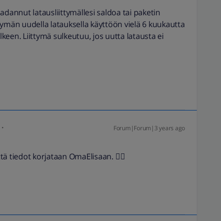
 ladannut latausliittymällesi saldoa tai paketin
ittymän uudella latauksella käyttöön vielä 6 kuukautta
een. Liittymä sulkeutuu, jos uutta latausta ei
Forum|Forum|3 years ago
tä tiedot korjataan OmaElisaan. 👍🏻