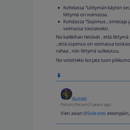
Kohdassa “Liittymän käytön seur
liittymä on voimassa.
Kohdassa “Sopimus , omistaja j
voimassa toistaiseksi.
No kaikkihan tietävät , että liittym
, että sopimus on voimassa toistaise
rahaa , niin liittymä sulkeutuu.
No voisitteko korjata tuon pikkum
Burnett
Forum|Forum|3 years ago
Vien asian
@Sokrates
eteenpäin, 