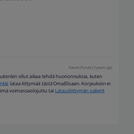
Forum|Forum|3 years ago
 kuitenkin ollut aikaa tehdä huononnuksia, kuten
nkki
lataa liittymää tästä
OmaElisaan. Korjauksiin ei
 tämä voimassaolojuttu tai
Latausliittymän paketit