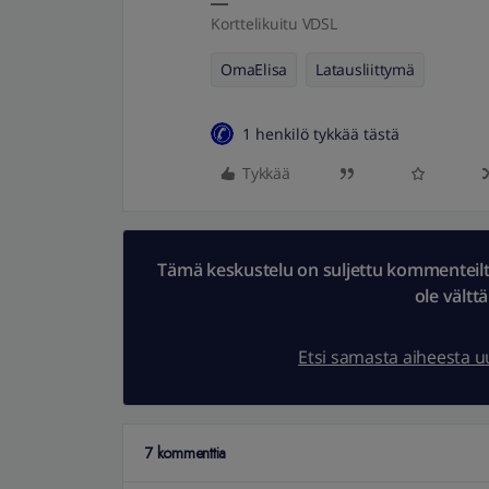
Korttelikuitu VDSL
OmaElisa
Latausliittymä
1 henkilö tykkää tästä
Tykkää
Tämä keskustelu on suljettu kommenteilta.
ole vältt
Etsi samasta aiheesta 
7 kommenttia