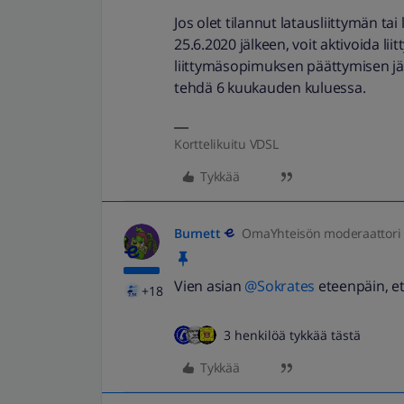
Jos olet tilannut latausliittymän tai
25.6.2020 jälkeen, voit aktivoida li
liittymäsopimuksen päättymisen jälk
tehdä 6 kuukauden kuluessa.
Korttelikuitu VDSL
Tykkää
Burnett
OmaYhteisön moderaattori
Vien asian
@Sokrates
eteenpäin, et
+18
3 henkilöä tykkää tästä
Tykkää