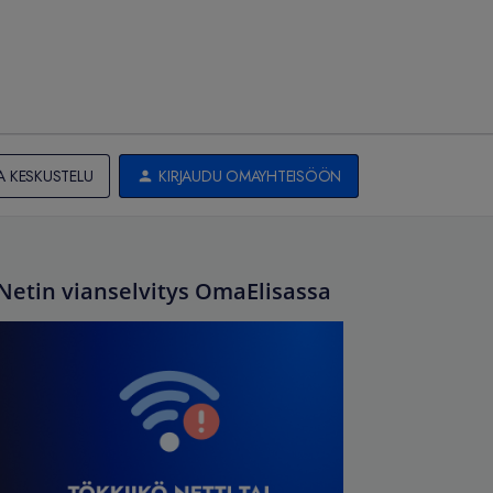
A KESKUSTELU
KIRJAUDU OMAYHTEISÖÖN
Netin vianselvitys OmaElisassa