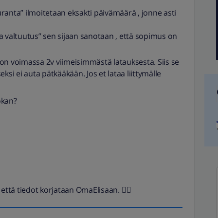
anta” ilmoitetaan eksakti päivämäärä , jonne asti
a valtuutus” sen sijaan sanotaan , että sopimus on
ä on voimassa 2v viimeisimmästä latauksesta. Siis se
ksi ei auta pätkääkään. Jos et lataa liittymälle
okan?
että tiedot korjataan OmaElisaan. 👍🏻