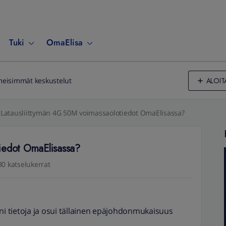
Tuki
OmaElisa
ALOIT
meisimmät keskustelut
Latausliittymän 4G 50M voimassaolotiedot OmaElisassa?
iedot OmaElisassa?
30 katselukerrat
äni tietoja ja osui tällainen epäjohdonmukaisuus