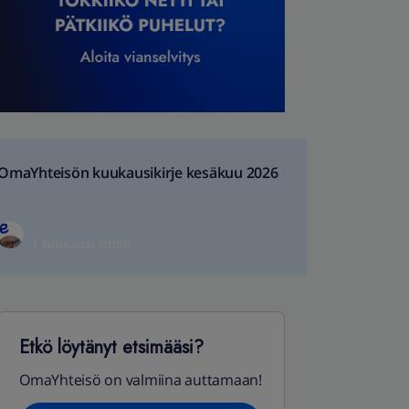
OmaYhteisön kuukausikirje kesäkuu 2026
1 kuukausi sitten
Etkö löytänyt etsimääsi?
OmaYhteisö on valmiina auttamaan!