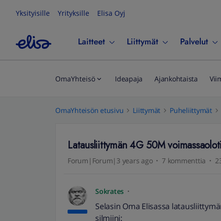
Yksityisille
Yrityksille
Elisa Oyj
Laitteet
Liittymät
Palvelut
OmaYhteisö
Ideapaja
Ajankohtaista
Vii
OmaYhteisön etusivu
Liittymät
Puheliittymät
Latausliittymän 4G 50M voimassaolot
Forum|Forum|3 years ago
7 kommenttia
2
Sokrates
Selasin Oma Elisassa latausliittym
silmiini: