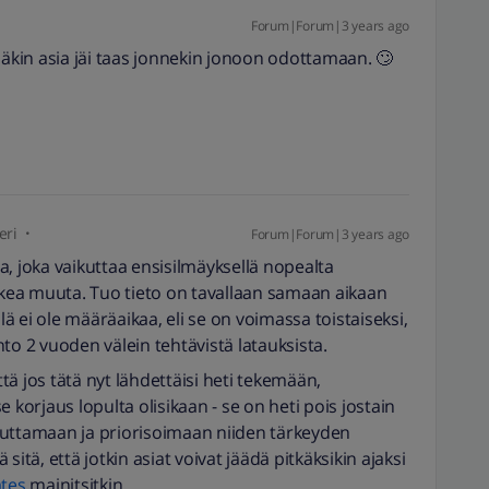
Forum|Forum|3 years ago
mäkin asia jäi taas jonnekin jonoon odottamaan. 🙄
eri
Forum|Forum|3 years ago
, joka vaikuttaa ensisilmäyksellä nopealta
ikkea muuta. Tuo tieto on tavallaan samaan aikaan
llä ei ole määräaikaa, eli se on voimassa toistaiseksi,
to 2 vuoden välein tehtävistä latauksista.
ä jos tätä nyt lähdettäisi heti tekemään,
 korjaus lopulta olisikaan - se on heti pois jostain
luttamaan ja priorisoimaan niiden tärkeyden
itä, että jotkin asiat voivat jäädä pitkäksikin ajaksi
tes
mainitsitkin.