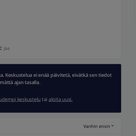
Jaa
 Keskustelua ei enää päivitetä, eivätkä sen tiedot
ämättä ajan tasalla.
uudempi keskustelu
tai
aloita uusi.
Vanhin ensin