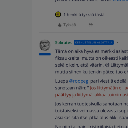
1 henkilö tykkää tästä
Tykkää
Sokrates
KESKUSTELUN ALOITTAJA
Tämä on aika hyvä esimerkki asiasta
fiksaukselta, mutta on oikeasti ka
sekä oikein, että väärin. 😅 Liittymä
mutta siihen kuitenkin pätee tuo eh
Luepa
@roopeg
pari viestiä edellä 
sanotaan näin: “
Jos liittymään ei 
päättyy
ja liittymä lakkaa toimimas
Jos kerran tuotesivulla sanotaan noi
toistaiseksi voimassa olevasta sopim
asiakas sitä itse jatka plus 6kk lisäa
No niin tai näin , ristiriitaisia tietoj