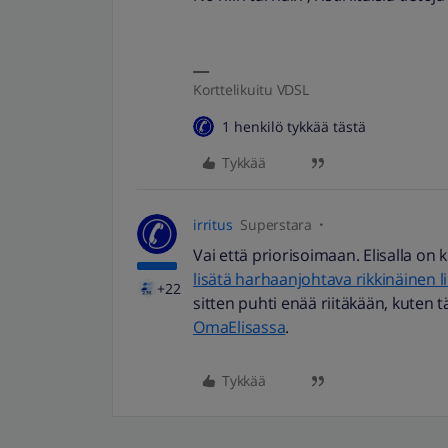
Korttelikuitu VDSL
1 henkilö tykkää tästä
Tykkää
irritus
Superstara
Vai että priorisoimaan. Elisalla on
lisätä harhaanjohtava rikkinäinen li
+22
sitten puhti enää riitäkään, kuten
OmaElisassa
.
Tykkää