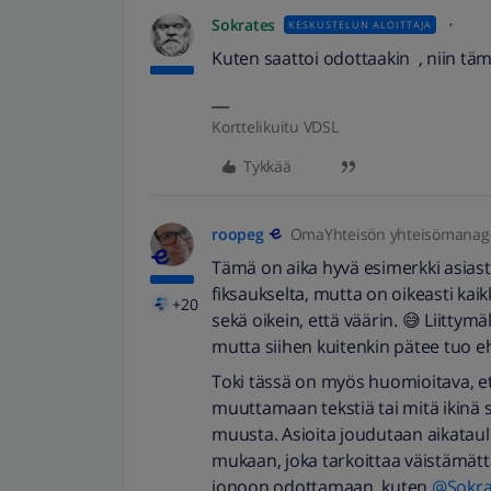
Sokrates
KESKUSTELUN ALOITTAJA
Kuten saattoi odottaakin , niin tä
Korttelikuitu VDSL
Tykkää
roopeg
OmaYhteisön yhteisömanag
Tämä on aika hyvä esimerkki asiasta
fiksaukselta, mutta on oikeasti ka
+20
sekä oikein, että väärin. 😅 Liittymä
mutta siihen kuitenkin pätee tuo eh
Toki tässä on myös huomioitava, ett
muuttamaan tekstiä tai mitä ikinä se
muusta. Asioita joudutaan aikatau
mukaan, joka tarkoittaa väistämättä s
jonoon odottamaan, kuten
@Sokra