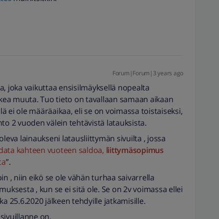
Forum|Forum|3 years ago
, joka vaikuttaa ensisilmäyksellä nopealta
ikkea muuta. Tuo tieto on tavallaan samaan aikaan
llä ei ole määräaikaa, eli se on voimassa toistaiseksi,
to 2 vuoden välein tehtävistä latauksista.
oleva lainaukseni latausliittymän sivuilta , jossa
ladata kahteen vuoteen saldoa,
liittymäsopimus
ta
”.
n , niin eikö se ole vähän turhaa saivarrella
uksesta , kun se ei sitä ole. Se on 2v voimassa ellei
ika 25.6.2020 jälkeen tehdyille jatkamisille.
a sivuillanne on.