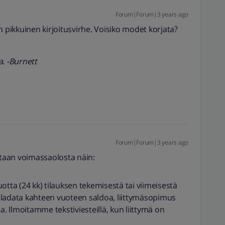
Forum|Forum|3 years ago
n pikkuinen kirjoitusvirhe. Voisiko modet korjata?
a. -Burnett
Forum|Forum|3 years ago
otaan voimassaolosta näin:
otta (24 kk) tilauksen tekemisestä tai viimeisestä
ei ladata kahteen vuoteen saldoa, liittymäsopimus
a. Ilmoitamme tekstiviesteillä, kun liittymä on