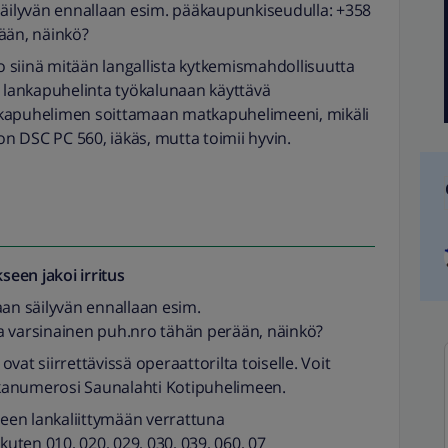
ilyvän ennallaan esim. pääkaupunkiseudulla: +358
ään, näinkö?
 siinä mitään langallista kytkemismahdollisuutta
t lankapuhelinta työkalunaan käyttävä
lankapuhelimen soittamaan matkapuhelimeeni, mikäli
 on DSC PC 560, iäkäs, mutta toimii hyvin.
seen jakoi
irritus
n säilyvän ennallaan esim.
a varsinainen puh.nro tähän perään, näinkö?
vat siirrettävissä operaattorilta toiselle. Voit
ankanumerosi Saunalahti Kotipuhelimeen.
een lankaliittymään verrattuna
ten 010, 020, 029, 030, 039, 060, 07