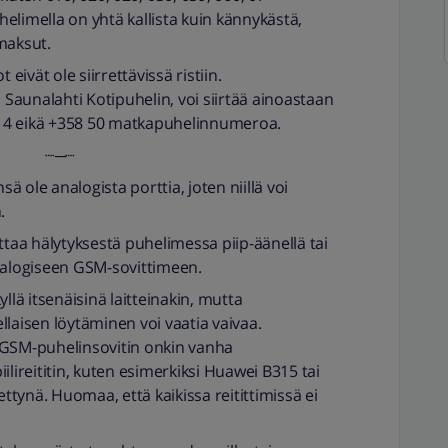
elimella on yhtä kallista kuin kännykästä,
maksut.
ivät ole siirrettävissä ristiin.
aunalahti Kotipuhelin, voi siirtää ainoastaan
 4 eikä +358 50 matkapuhelinnumeroa.
┈─┈
 ole analogista porttia, joten niillä voi
.
ttaa hälytyksestä puhelimessa piip-äänellä tai
analogiseen GSM-sovittimeen.
llä itsenäisinä laitteinakin, mutta
llaisen löytäminen voi vaatia vaivaa.
 GSM-puhelinsovitin onkin vanha
ilireititin, kuten esimerkiksi Huawei B315 tai
ettynä. Huomaa, että kaikissa reitittimissä ei