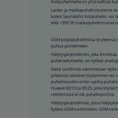
Kotipuhelimella on yhtä kallista ku
Lanka- ja matkapuhelinnumerot eivät
kuten Saunalahti Kotipuhelin, voi 
eikä +358 50 matkapuhelinnumero
GSM-pöytäpuhelimissa ei yleensä ole
puhua puhelimeen.
Hälytysjärjestelmän, joka ilmoittaa
puhetiedotteella, voi kytkeä analo
Näitä sovittimia valmistetaan kyllä 
johdosta sellaisen löytäminen voi 
puhelinsovitin onkin vanha puhelinpo
Huawei B315 tai B525, joita löytää 
reitittimissä ei ole puhelinporttia.
Hälytysjärjestelmää, jossa hälytykse
kytkeä GSM-sovittimeen. GSM-verk