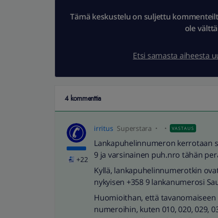
Tämä keskustelu on suljettu kommenteilta.
ole vältt
Etsi samasta aiheesta 
4 kommenttia
irritus
Superstara
VASTAUS
Lankapuhelinnumeron kerrotaan sä
9 ja varsinainen puh.nro tähän per
+22
Kyllä, lankapuhelinnumerotkin ovat si
nykyisen +358 9 lankanumerosi Sa
Huomioithan, että tavanomaiseen 
numeroihin, kuten 010, 020, 029, 0