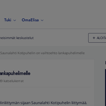
Tuki
OmaElisa
ALOIT
meisimmät keskustelut
Saunalahti Kotipuhelin on vaihtoehto lankapuhelimelle
lankapuhelimelle
89 katselukerrat
inliittymän sijaan Saunalahti Kotipuhelin liittymää.