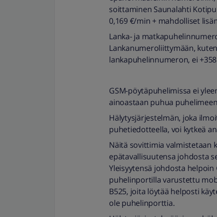
soittaminen Saunalahti Kotipuh
0,169 €/min + mahdolliset lisä
Lanka- ja matkapuhelinnumerot e
Lankanumeroliittymään, kuten S
lankapuhelinnumeron, ei +358
GSM-pöytäpuhelimissa ei yleensä
ainoastaan puhua puhelimeen
Hälytysjärjestelmän, joka ilmoi
puhetiedotteella, voi kytkeä 
Näitä sovittimia valmistetaan ky
epätavallisuutensa johdosta se
Yleisyytensä johdosta helpoin
puhelinportilla varustettu mobi
B525, joita löytää helposti käyt
ole puhelinporttia.