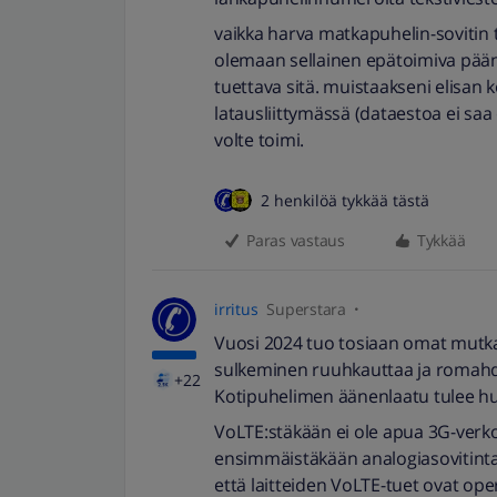
vaikka harva matkapuhelin-sovitin t
olemaan sellainen epätoimiva pääns
tuettava sitä. muistaakseni elisan 
latausliittymässä (dataestoa ei saa ol
volte toimi.
2 henkilöä tykkää tästä
Paras vastaus
Tykkää
irritus
Superstara
Vuosi 2024 tuo tosiaan omat mutk
sulkeminen ruuhkauttaa ja romahd
+22
Kotipuhelimen äänenlaatu tulee 
VoLTE:stäkään ei ole apua 3G-verko
ensimmäistäkään analogiasovitinta, 
että laitteiden VoLTE-tuet ovat ope