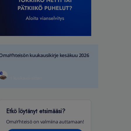
OmaYhteisön kuukausikirje kesäkuu 2026
1 kuukausi sitten
Etkö löytänyt etsimääsi?
OmaYhteisö on valmiina auttamaan!