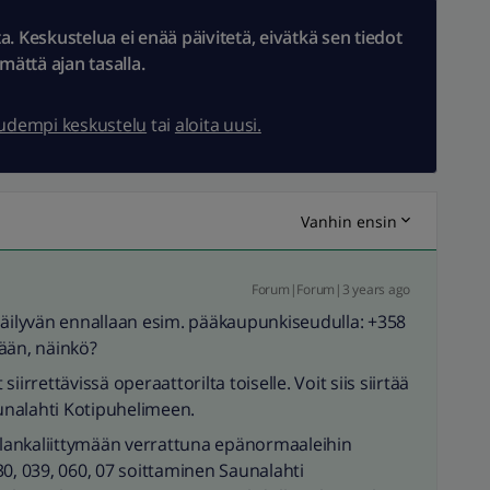
 Keskustelua ei enää päivitetä, eivätkä sen tiedot
ämättä ajan tasalla.
uudempi keskustelu
tai
aloita uusi.
Vanhin ensin
Forum|Forum|3 years ago
ilyvän ennallaan esim. pääkaupunkiseudulla: +358
ään, näinkö?
irrettävissä operaattorilta toiselle. Voit siis siirtää
unalahti Kotipuhelimeen.
lankaliittymään verrattuna epänormaaleihin
30, 039, 060, 07 soittaminen Saunalahti