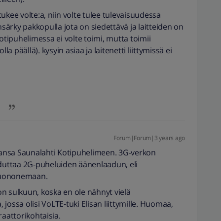
ukee volte:a, niin volte tulee tulevaisuudessa
ärky pakkopulla jota on siedettävä ja laitteiden on
kotipuhelimessa ei volte toimi, mutta toimii
la päällä). kysyin asiaa ja laitenetti liittymissä ei
Forum|Forum|3 years ago
ansa Saunalahti Kotipuhelimeen. 3G-verkon
uttaa 2G-puheluiden äänenlaadun, eli
huononemaan.
n sulkuun, koska en ole nähnyt vielä
jossa olisi VoLTE-tuki Elisan liittymille. Huomaa,
raattorikohtaisia.