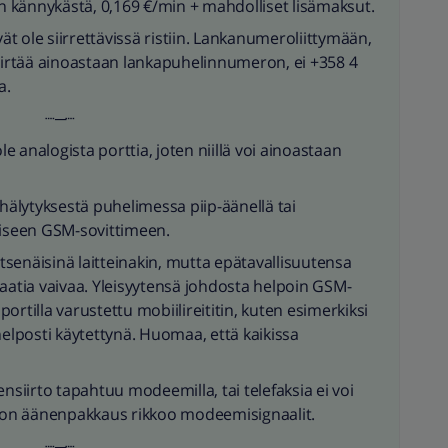
in kännykästä, 0,169 €/min + mahdolliset lisämaksut.
 ole siirrettävissä ristiin. Lankanumeroliittymään,
siirtää ainoastaan lankapuhelinnumeron, ei +358 4
a.
┈─┈
 analogista porttia, joten niillä voi ainoastaan
 hälytyksestä puhelimessa piip-äänellä tai
giseen GSM-sovittimeen.
itsenäisinä laitteinakin, mutta epätavallisuutensa
vaatia vaivaa. Yleisyytensä johdosta helpoin GSM-
rtilla varustettu mobiilireititin, kuten esimerkiksi
helposti käytettynä. Huomaa, että kaikissa
nsiirto tapahtuu modeemilla, tai telefaksia ei voi
on äänenpakkaus rikkoo modeemisignaalit.
┈─┈