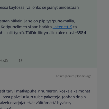
sessa käytössä, vai onko se jäänyt ainoastaan
aan hälytin, ja se on piipitys/puhe-mallia,
 Kotipuhelimen sijaan harkita
Laitenetti S
tai
elinliittymiä. Tällöin liittymälle tulee uusi +358 4-
ykkää
Forum|Forum|3 years ago
iviestit tarvii matkapuhelinnumeron, koska aika monet
m. postipalvelut kun tulee paketteja. (onhan dna:n
palveluntarjojat eivät välttämättä hyväksy
lleen).