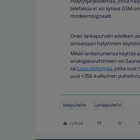
Hälytysjärjestelmää, jossa häl
telefaksia ei voi kytkeä GSM-
modeemisignaalit.
Onko lankapuhelin edelleen akt
ainoastaan hälyttimen käyttö
Mikäli lankanumeroa käyttää ai
analogiasovittimeen voi Sauna
tai
Latausliittymää
, jotka ovat 
uusi +358 4-alkuinen puhelin
kotipuhelin
Lankapuhelin
Tykkää