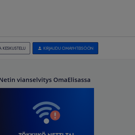
A KESKUSTELU
KIRJAUDU OMAYHTEISÖÖN
Netin vianselvitys OmaElisassa