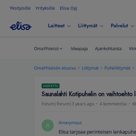
Yksityisille
Yrityksille
Elisa Oyj
Laitteet
Liittymät
Palvelut
OmaYhteisö
Ideapaja
Ajankohtaista
Vii
OmaYhteisön etusivu
Liittymät
Puheliittymät
VASTATTU
Saunalahti Kotipuhelin on vaihtoehto 
Forum|Forum|3 years ago
4 kommenttia
8
Anonymous
A
Elisa tarjoaa perinteisen lankapuhel