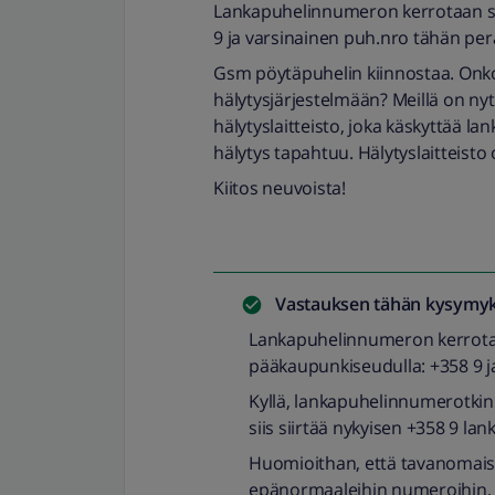
Lankapuhelinnumeron kerrotaan sä
9 ja varsinainen puh.nro tähän per
Gsm pöytäpuhelin kiinnostaa. Onko
hälytysjärjestelmään? Meillä on ny
hälytyslaitteisto, joka käskyttää 
hälytys tapahtuu. Hälytyslaitteisto
Kiitos neuvoista!
Vastauksen tähän kysymyk
Lankapuhelinnumeron kerrotaa
pääkaupunkiseudulla: +358 9 j
Kyllä, lankapuhelinnumerotkin o
siis siirtää nykyisen +358 9 l
Huomioithan, että tavanomais
epänormaaleihin numeroihin, ku