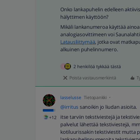
Onko lankapuhelin edelleen aktiivi
hälyttimen käyttöön?
Mikäli lankanumeroa käyttää ainoast
analogiasovittimeen voi Saunalahti
Latausliittymää
, jotka ovat matkapuh
alkuinen puhelinnumero.
2 henkilöä tykkää tästä
I
Poista vastausmerkintä
T
lasselusse
Tietopankki
@irritus
sanoikin jo liudan asioita.
itse tarviin tekstiviestejä ja tekst
+12
palvelut lähettää tekstiviestejä, m
kotiluurissakin tekstiviestit mutta 
lankapuhelinnumeroita tekstiviestei