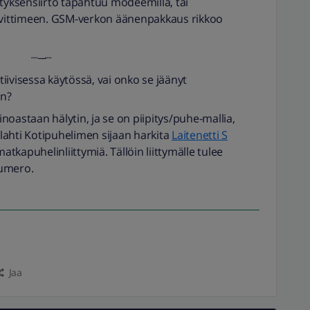
ytyksensiirto tapahtuu modeemilla, tai
sovittimeen. GSM-verkon äänenpakkaus rikkoo
┈─┈
iivisessa käytössä, vai onko se jäänyt
ön?
noastaan hälytin, ja se on piipitys/puhe-mallia,
lahti Kotipuhelimen sijaan harkita
Laitenetti S
matkapuhelinliittymiä. Tällöin liittymälle tulee
numero.
Jaa