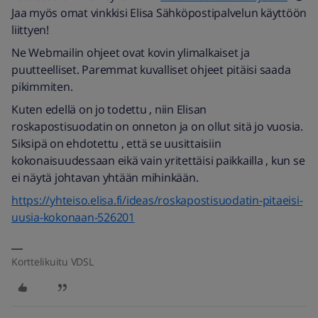
Jaa myös omat vinkkisi Elisa Sähköpostipalvelun käyttöön
liittyen!
Ne Webmailin ohjeet ovat kovin ylimalkaiset ja
puutteelliset. Paremmat kuvalliset ohjeet pitäisi saada
pikimmiten.
Kuten edellä on jo todettu , niin Elisan
roskapostisuodatin on onneton ja on ollut sitä jo vuosia.
Siksipä on ehdotettu , että se uusittaisiin
kokonaisuudessaan eikä vain yritettäisi paikkailla , kun se
ei näytä johtavan yhtään mihinkään.
https://yhteiso.elisa.fi/ideas/roskapostisuodatin-pitaeisi-
uusia-kokonaan-526201
Korttelikuitu VDSL