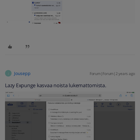
Jousepp
Forum|Forum|2 years ago
J
Lazy Expunge kasvaa noista lukemattomista.