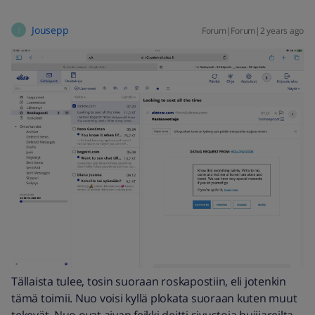
Jousepp
Forum|Forum|2 years ago
J
Tällaista tulee, tosin suoraan roskapostiin, eli jotenkin
tämä toimii. Nuo voisi kyllä plokata suoraan kuten muut
tekevät. Nuo ovat aivan feikki deitti sivustoja huijjareilta.