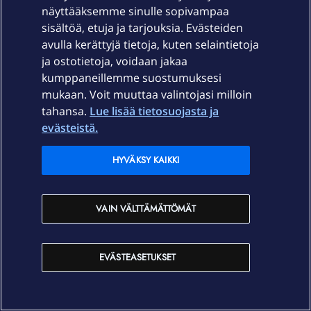
näyttääksemme sinulle sopivampaa
sisältöä, etuja ja tarjouksia. Evästeiden
avulla kerättyjä tietoja, kuten selaintietoja
ja ostotietoja, voidaan jakaa
kumppaneillemme suostumuksesi
mukaan. Voit muuttaa valintojasi milloin
tahansa.
Lue lisää tietosuojasta ja
evästeistä.
HYVÄKSY KAIKKI
VAIN VÄLTTÄMÄTTÖMÄT
EVÄSTEASETUKSET
Netin vianselvitys OmaElisassa