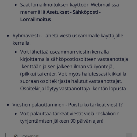
Saat lomailmoituksen käyttöön Webmailissa
menemällä
Asetukset - Sähköposti -
Lomailmoitus
Ryhmäviesti - Lähetä viesti useammalle käyttäjälle
kerralla!
Voit lähettää useamman viestin kerralla
kirjoittamalla sähköpostiosoitteen vastaanottaja
-kenttään ja sen jälkeen ilman välilyöntejä ,
(pilkku) tai enter. Voit myös halutessasi klikkailla
suoraan osoitekirjasta halutut vastaanottajat.
Osoitekirja löytyy vastaanottaja -kentän lopusta
​​Viestien palauttaminen - Poistuiko tärkeät viestit?
Voit palauttaa tärkeät viestit vielä roskakorin
tyhjentämisen jälkeen 90 päivän ajan!