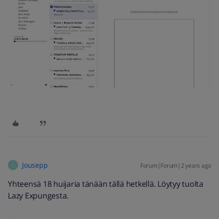
Jousepp
Forum|Forum|2 years ago
J
Yhteensä 18 huijaria tänään tällä hetkellä. Löytyy tuolta
Lazy Expungesta.