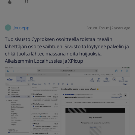
Jousepp
Forum|Forum|2 years ago
J
Tuo sivusto Cyproksen osoitteella toistaa itseään
lähettäjän osoite vaihtuen. Sivustolta löytynee palvelin ja
ehkä tuolta lähtee massana noita huijauksia.
Aikaisemmin Localhussies ja XPicup