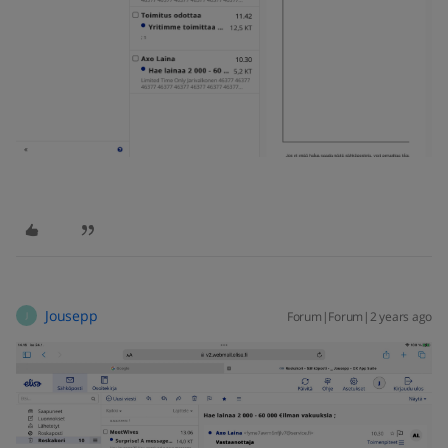
Jousepp
Forum|Forum|2 years ago
J