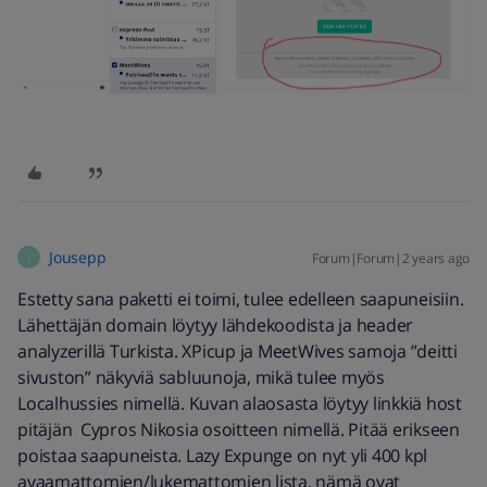
Jousepp
Forum|Forum|2 years ago
J
Estetty sana paketti ei toimi, tulee edelleen saapuneisiin.
Lähettäjän domain löytyy lähdekoodista ja header
analyzerillä Turkista. XPicup ja MeetWives samoja ”deitti
sivuston” näkyviä sabluunoja, mikä tulee myös
Localhussies nimellä. Kuvan alaosasta löytyy linkkiä host
pitäjän Cypros Nikosia osoitteen nimellä. Pitää erikseen
poistaa saapuneista. Lazy Expunge on nyt yli 400 kpl
avaamattomien/lukemattomien lista, nämä ovat