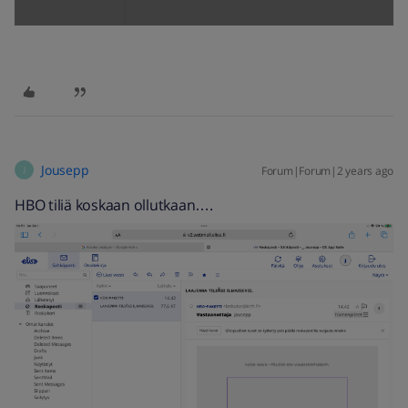
Jousepp
Forum|Forum|2 years ago
J
HBO tiliä koskaan ollutkaan….