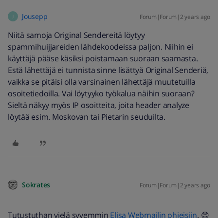
Jousepp
Forum|Forum|2 years ago
J
Niitä samoja Original Sendereitä löytyy
spammihuijjareiden lähdekoodeissa paljon. Niihin ei
käyttäjä pääse käsiksi poistamaan suoraan saamasta.
Estä lähettäjä ei tunnista sinne lisättyä Original Senderiä,
vaikka se pitäisi olla varsinainen lähettäjä muutetuilla
osoitetiedoilla. Vai löytyyko työkalua näihin suoraan?
Sieltä näkyy myös IP osoitteita, joita header analyze
löytää esim. Moskovan tai Pietarin seuduilta.
Sokrates
Forum|Forum|2 years ago
Tutustuthan vielä syvemmin
Elisa Webmailin ohjeisiin
. 😊