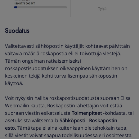
Suodatus
Valitettavasti sähköpostin käyttäjät kohtaavat päivittäin
valtavia määriä roskapostia eli ei-toivottuja viestejä.
Tämän ongelman ratkaisemiseksi
roskapostisuodatuksen oikeaoppinen käyttäminen on
keskeinen tekijä kohti turvallisempaa sähköpostin
käyttöä.
Voit nykyisin hallita roskapostisuodatusta suoraan Elisa
Webmailin kautta. Roskapostin lähettäjän voit estää
suoraan viestin esikatselusta
Toimenpiteet
-kohdasta, tai
asetuksista valitsemalla
Sähköposti
-
Roskapostin
esto.
Tämä tapa ei aina kuitenkaan ole tehokkain tapa,
sillä viestit voivat saapua todellisuudessa eri osoitteesta.