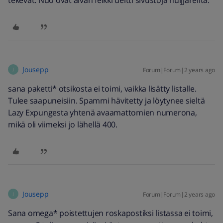
Jousepp
Forum|Forum|2 years ago
J
sana paketti* otsikosta ei toimi, vaikka lisätty listalle.
Tulee saapuneisiin. Spammi hävitetty ja löytynee sieltä
Lazy Expungesta yhtenä avaamattomien numerona,
mikä oli viimeksi jo lähellä 400.
Jousepp
Forum|Forum|2 years ago
J
Sana omega* poistettujen roskapostiksi listassa ei toimi,