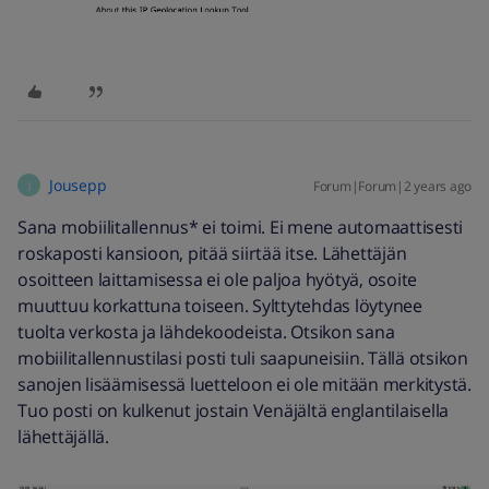
Jousepp
Forum|Forum|2 years ago
J
Sana mobiilitallennus* ei toimi. Ei mene automaattisesti
roskaposti kansioon, pitää siirtää itse. Lähettäjän
osoitteen laittamisessa ei ole paljoa hyötyä, osoite
muuttuu korkattuna toiseen. Sylttytehdas löytynee
tuolta verkosta ja lähdekoodeista. Otsikon sana
mobiilitallennustilasi posti tuli saapuneisiin. Tällä otsikon
sanojen lisäämisessä luetteloon ei ole mitään merkitystä.
Tuo posti on kulkenut jostain Venäjältä englantilaisella
lähettäjällä.