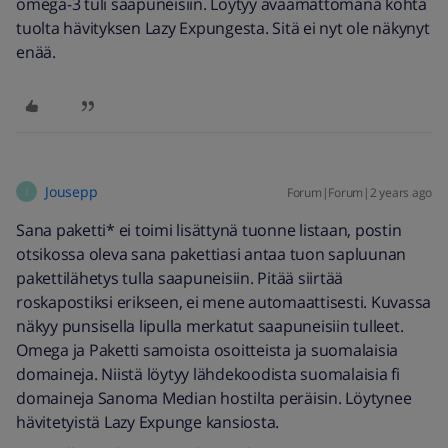
omega-3 tuli saapuneisiin. Löytyy avaamattomana kohta
tuolta hävityksen Lazy Expungesta. Sitä ei nyt ole näkynyt
enää.
Jousepp
Forum|Forum|2 years ago
J
Sana paketti* ei toimi lisättynä tuonne listaan, postin
otsikossa oleva sana pakettiasi antaa tuon sapluunan
pakettilähetys tulla saapuneisiin. Pitää siirtää
roskapostiksi erikseen, ei mene automaattisesti. Kuvassa
näkyy punsisella lipulla merkatut saapuneisiin tulleet.
Omega ja Paketti samoista osoitteista ja suomalaisia
domaineja. Niistä löytyy lähdekoodista suomalaisia fi
domaineja Sanoma Median hostilta peräisin. Löytynee
hävitetyistä Lazy Expunge kansiosta.