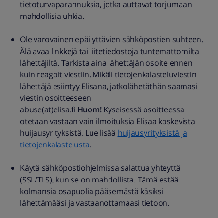
tietoturvaparannuksia, jotka auttavat torjumaan
mahdollisia uhkia.
Ole varovainen epäilyttävien sähköpostien suhteen.
Älä avaa linkkejä tai liitetiedostoja tuntemattomilta
lähettäjiltä. Tarkista aina lähettäjän osoite ennen
kuin reagoit viestiin. Mikäli tietojenkalasteluviestin
lähettäjä esiintyy Elisana, jatkolähetäthän saamasi
viestin osoitteeseen
abuse(at)elisa.fi
Huom!
Kyseisessä osoitteessa
otetaan vastaan vain ilmoituksia Elisaa koskevista
huijausyrityksistä. Lue lisää
huijausyrityksistä ja
tietojenkalastelusta
.
Käytä sähköpostiohjelmissa salattua yhteyttä
(SSL/TLS), kun se on mahdollista. Tämä estää
kolmansia osapuolia pääsemästä käsiksi
lähettämääsi ja vastaanottamaasi tietoon.