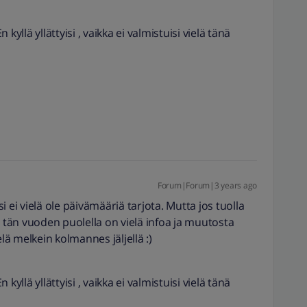
kyllä yllättyisi , vaikka ei valmistuisi vielä tänä
Forum|Forum|3 years ago
ksi ei vielä ole päivämääriä tarjota. Mutta jos tuolla
n tän vuoden puolella on vielä infoa ja muutosta
elä melkein kolmannes jäljellä :)
kyllä yllättyisi , vaikka ei valmistuisi vielä tänä