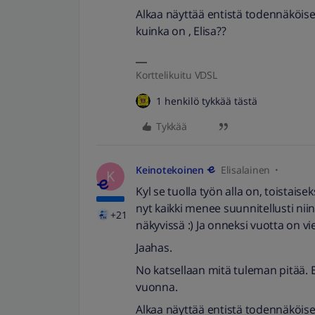
Alkaa näyttää entistä todennäköise
kuinka on , Elisa??
Korttelikuitu VDSL
1 henkilö tykkää tästä
Tykkää
Keinotekoinen
Elisalainen
K
Kyl se tuolla työn alla on, toistaise
nyt kaikki menee suunnitellusti nii
+21
näkyvissä :) Ja onneksi vuotta on vi
Jaahas.
No katsellaan mitä tuleman pitää. En 
vuonna.
Alkaa näyttää entistä todennäköise