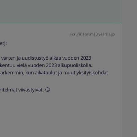
Forum|Forum|3 years ago
t):
 varten ja uudistustyö alkaa vuoden 2023
rkentuu vielä vuoden 2023 alkupuoliskolla.
kemmin, kun aikataulut ja muut yksityiskohdat
itelmat viivästyivät. 🙄