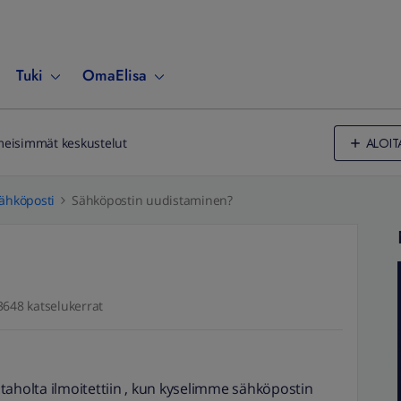
Tuki
OmaElisa
ALOIT
meisimmät keskustelut
ähköposti
Sähköpostin uudistaminen?
3648 katselukerrat
n taholta ilmoitettiin , kun kyselimme sähköpostin