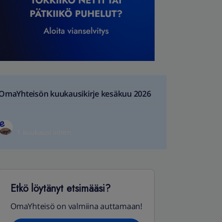
OmaYhteisön kuukausikirje kesäkuu 2026
1 kuukausi sitten
Etkö löytänyt etsimääsi?
OmaYhteisö on valmiina auttamaan!