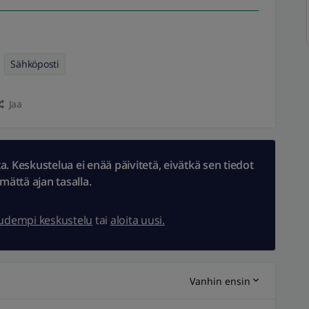
Sähköposti
Jaa
 Keskustelua ei enää päivitetä, eivätkä sen tiedot
ämättä ajan tasalla.
uudempi keskustelu
tai
aloita uusi.
Vanhin ensin