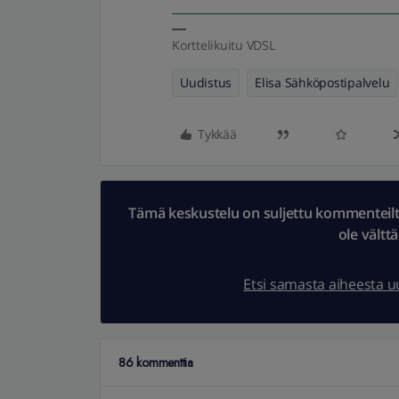
Korttelikuitu VDSL
Uudistus
Elisa Sähköpostipalvelu
Tykkää
Tämä keskustelu on suljettu kommenteilta.
ole vältt
Etsi samasta aiheesta 
86 kommenttia