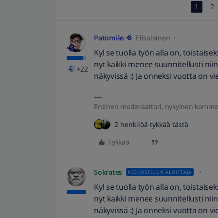
1
2
Patomiäs
Elisalainen
Kyl se tuolla työn alla on, toistaise
nyt kaikki menee suunnitellusti nii
+22
näkyvissä :) Ja onneksi vuotta on vi
Entinen moderaattori, nykyinen komme
2 henkilöä tykkää tästä
Tykkää
Sokrates
KESKUSTELUN ALOITTAJA
Kyl se tuolla työn alla on, toistaise
nyt kaikki menee suunnitellusti nii
näkyvissä :) Ja onneksi vuotta on vi