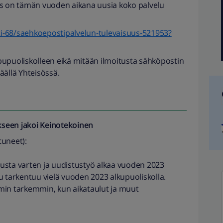
us on tämän vuoden aikana uusia koko palvelu
sti-68/saehkoepostipalvelun-tulevaisuus-521953?
pupuoliskolleen eikä mitään ilmoitusta sähköpostin
äällä Yhteisössä.
seen jakoi
Keinotekoinen
tuneet):
usta varten ja uudistustyö alkaa vuoden 2023
u tarkentuu vielä vuoden 2023 alkupuoliskolla.
n tarkemmin, kun aikataulut ja muut