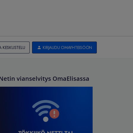
A KESKUSTELU
KIRJAUDU OMAYHTEISÖÖN
Netin vianselvitys OmaElisassa