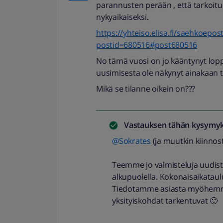
parannusten perään , että tarkoit
nykyaikaiseksi.
https://yhteiso.elisa.fi/saehkoepo
postid=680516#post680516
No tämä vuosi on jo kääntynyt lop
uusimisesta ole näkynyt ainakaan t
Mikä se tilanne oikein on???
Vastauksen tähän kysymyk
@Sokrates
(ja muutkin kiinnos
Teemme jo valmisteluja uudist
alkupuolella. Kokonaisaikataul
Tiedotamme asiasta myöhemmi
yksityiskohdat tarkentuvat 🙂