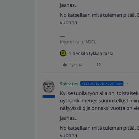
Jaahas.
No katsellaan mitä tuleman pitää. En 
vuonna.
Korttelikuitu VDSL
1 henkilö tykkää tästä
Tykkää
Sokrates
KESKUSTELUN ALOITTAJA
Kyl se tuolla työn alla on, toistaise
nyt kaikki menee suunnitellusti nii
näkyvissä :) Ja onneksi vuotta on vi
Jaahas.
No katsellaan mitä tuleman pitää. En 
vuonna.