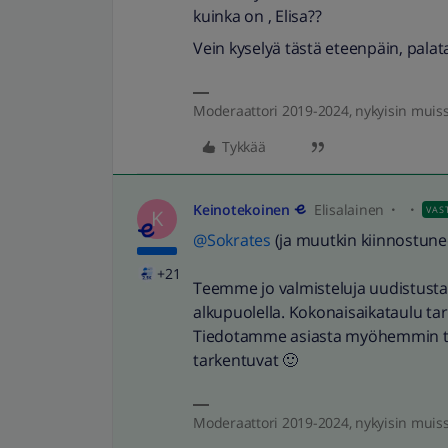
kuinka on , Elisa??
Vein kyselyä tästä eteenpäin, palat
Moderaattori 2019-2024, nykyisin muis
Tykkää
Keinotekoinen
Elisalainen
VAS
K
@Sokrates
(ja muutkin kiinnostunee
+21
Teemme jo valmisteluja uudistusta
alkupuolella. Kokonaisaikataulu ta
Tiedotamme asiasta myöhemmin tar
tarkentuvat 🙂
Moderaattori 2019-2024, nykyisin muis