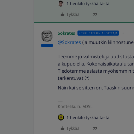
1 henkilö tykkää tästä
Tykkää
Sokrates
KESKUSTELUN ALOITTAJA
@Sokrates
(ja muutkin kiinnostunee
Teemme jo valmisteluja uudistusta
alkupuolella. Kokonaisaikataulu ta
Tiedotamme asiasta myöhemmin tar
tarkentuvat 🙂
Näin kai se sitten on. Taaskin suunn
Korttelikuitu VDSL
1 henkilö tykkää tästä
Tykkää