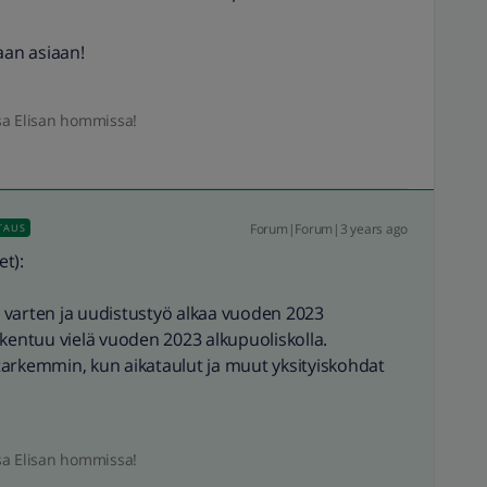
aan asiaan!
sa Elisan hommissa!
Forum|Forum|3 years ago
TAUS
t):
 varten ja uudistustyö alkaa vuoden 2023
rkentuu vielä vuoden 2023 alkupuoliskolla.
kemmin, kun aikataulut ja muut yksityiskohdat
sa Elisan hommissa!