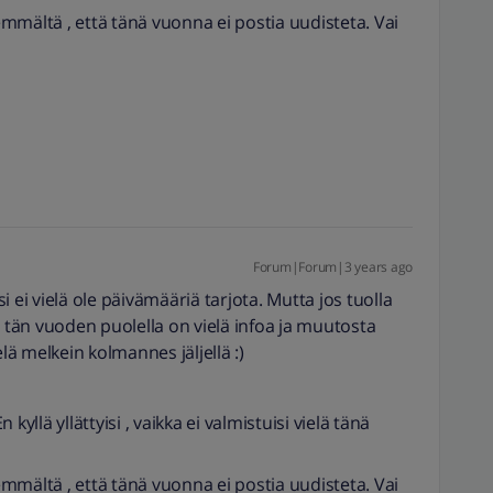
mmältä , että tänä vuonna ei postia uudisteta. Vai
Forum|Forum|3 years ago
ksi ei vielä ole päivämääriä tarjota. Mutta jos tuolla
n tän vuoden puolella on vielä infoa ja muutosta
elä melkein kolmannes jäljellä :)
kyllä yllättyisi , vaikka ei valmistuisi vielä tänä
mmältä , että tänä vuonna ei postia uudisteta. Vai