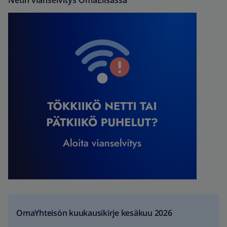
Netin vianselvitys OmaElisassa
OmaYhteisön kuukausikirje kesäkuu 2026