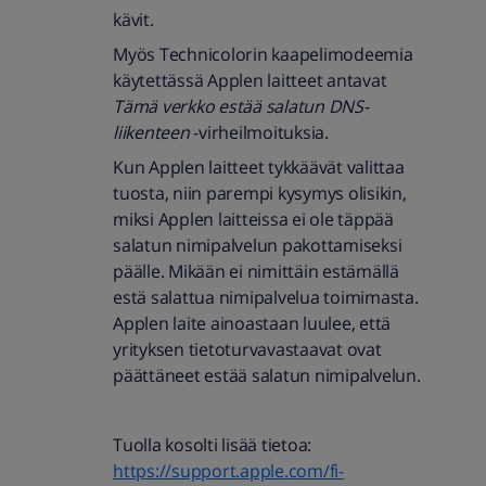
kävit.
Myös Technicolorin kaapelimodeemia
käytettässä Applen laitteet antavat
Tämä verkko estää salatun DNS-
liikenteen
-virheilmoituksia.
Kun Applen laitteet tykkäävät valittaa
tuosta, niin parempi kysymys olisikin,
miksi Applen laitteissa ei ole täppää
salatun nimipalvelun pakottamiseksi
päälle. Mikään ei nimittäin estämällä
estä salattua nimipalvelua toimimasta.
Applen laite ainoastaan luulee, että
yrityksen tietoturvavastaavat ovat
päättäneet estää salatun nimipalvelun.
Tuolla kosolti lisää tietoa:
https://support.apple.com/fi-