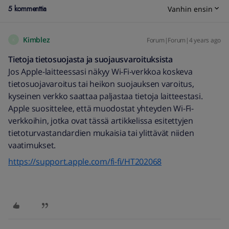
5 kommenttia
Vanhin ensin
Kimblez
Forum|Forum|4 years ago
K
Tietoja tietosuojasta ja suojausvaroituksista
Jos Apple-laitteessasi näkyy Wi-Fi-verkkoa koskeva
tietosuojavaroitus tai heikon suojauksen varoitus,
kyseinen verkko saattaa paljastaa tietoja laitteestasi.
Apple suosittelee, että muodostat yhteyden Wi-Fi-
verkkoihin, jotka ovat tässä artikkelissa esitettyjen
tietoturvastandardien mukaisia tai ylittävät niiden
vaatimukset.
https://support.apple.com/fi-fi/HT202068