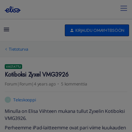
KIRJAUDU OMAYHTEISÖÖN
Tietoturva
VASTATTU
Kotiboksi Zyxel VMG3926
Forum|Forum|4 years ago
5 kommenttia
Teleskooppi
T
Minulla on Elisa Viihteen mukana tullut Zyxelin Kotiboksi
VMG3926.
Perheemme iPad-laitteemme ovat pari viime kuukauden