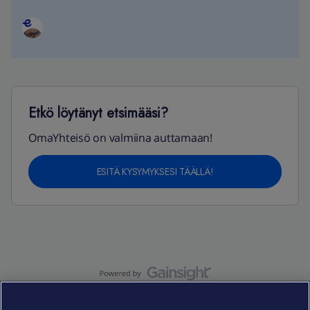
Etkö löytänyt etsimääsi?
OmaYhteisö on valmiina auttamaan!
ESITÄ KYSYMYKSESI TÄÄLLÄ!
OmaYhteisö-käyttöehdot
Accessibility statement