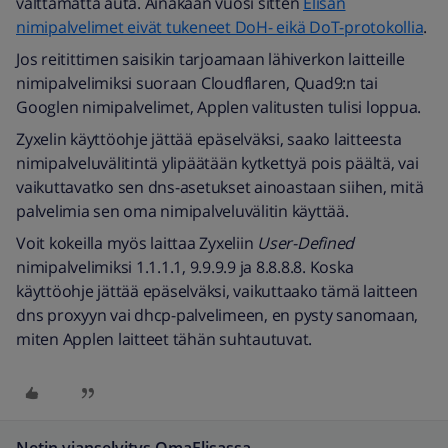
välttämättä auta. Ainakaan vuosi sitten
Elisan
nimipalvelimet eivät tukeneet DoH- eikä DoT-protokollia
.
Jos reitittimen saisikin tarjoamaan lähiverkon laitteille
nimipalvelimiksi suoraan Cloudflaren, Quad9:n tai
Googlen nimipalvelimet, Applen valitusten tulisi loppua.
Zyxelin käyttöohje jättää epäselväksi, saako laitteesta
nimipalveluvälitintä ylipäätään kytkettyä pois päältä, vai
vaikuttavatko sen dns-asetukset ainoastaan siihen, mitä
palvelimia sen oma nimipalveluvälitin käyttää.
Voit kokeilla myös laittaa Zyxeliin
User-Defined
nimipalvelimiksi 1.1.1.1, 9.9.9.9 ja 8.8.8.8. Koska
käyttöohje jättää epäselväksi, vaikuttaako tämä laitteen
dns proxyyn vai dhcp-palvelimeen, en pysty sanomaan,
miten Applen laitteet tähän suhtautuvat.