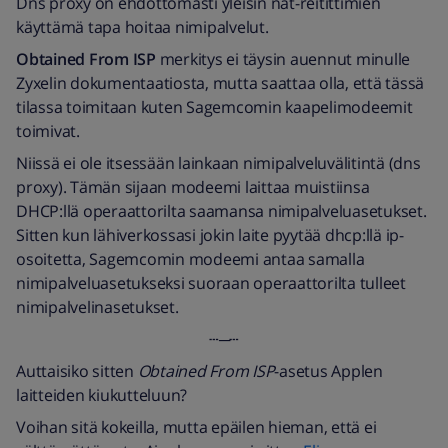
Dns proxy on ehdottomasti yleisin nat-reitittimien
käyttämä tapa hoitaa nimipalvelut.
Obtained From ISP
merkitys ei täysin auennut minulle
Zyxelin dokumentaatiosta, mutta saattaa olla, että tässä
tilassa toimitaan kuten Sagemcomin kaapelimodeemit
toimivat.
Niissä ei ole itsessään lainkaan nimipalveluvälitintä (dns
proxy). Tämän sijaan modeemi laittaa muistiinsa
DHCP:llä operaattorilta saamansa nimipalveluasetukset.
Sitten kun lähiverkossasi jokin laite pyytää dhcp:llä ip-
osoitetta, Sagemcomin modeemi antaa samalla
nimipalveluasetukseksi suoraan operaattorilta tulleet
nimipalvelinasetukset.
┄─┄
Auttaisiko sitten
Obtained From ISP
-asetus Applen
laitteiden kiukutteluun?
Voihan sitä kokeilla, mutta epäilen hieman, että ei