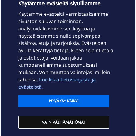
Käytämme evästeitä sivuillamme
Käytämme evästeitä varmistaaksemme
sivuston sujuvan toiminnan,
Laitteet & liittymät
analysoidaksemme sen käyttöä ja
näyttääksemme sinulle sopivampaa
sisältöä, etuja ja tarjouksia. Evästeiden
Palvelut
avulla kerättyjä tietoja, kuten selaintietoja
ja ostotietoja, voidaan jakaa
Tuki
kumppaneillemme suostumuksesi
mukaan. Voit muuttaa valintojasi milloin
tahansa.
Lue lisää tietosuojasta ja
Ajankohtaista
evästeistä.
Elisa Oyj
HYVÄKSY KAIKKI
In English
VAIN VÄLTTÄMÄTTÖMÄT
På Svenska