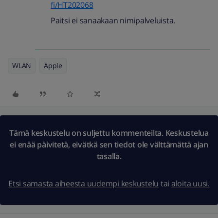
fi/HT202068
Paitsi ei sanaakaan nimipalveluista.
WLAN
Apple
Tämä keskustelu on suljettu kommenteilta. Keskustelua
ei enää päivitetä, eivätkä sen tiedot ole välttämättä ajan
tasalla.
Etsi samasta aiheesta uudempi keskustelu
tai
aloita uusi.