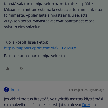
täppää salatun nimipalvelun pakottamiseksi päälle.
Mikään ei nimittäin estämällä estä salattua nimipalvelua
toimimasta. Applen laite ainoastaan luulee, että
yrityksen tietoturvavastaavat ovat päättäneet estää
salatun nimipalvelun.
Tuolla kosolti lisää tietoa:
https://support.apple.com/fi-fi/HT202068
Paitsi ei sanaakaan nimipalveluista.
irritus
Forum|Forum|4 years ago
Jos virheilmoitus ärsyttää, voit yrittää asettaa käyttämäsi
nimipalvelimet käsin sellaisiksi, jotka tukevat
DoH
- tai