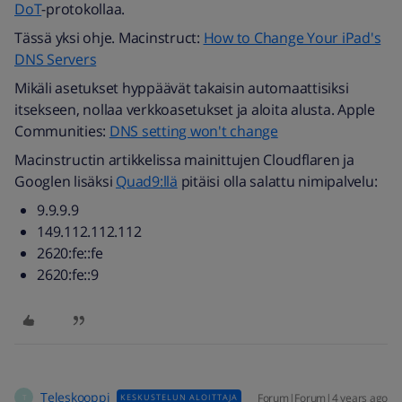
DoT
-protokollaa.
Tässä yksi ohje. Macinstruct:
How to Change Your iPad's
DNS Servers
Mikäli asetukset hyppäävät takaisin automaattisiksi
itsekseen, nollaa verkkoasetukset ja aloita alusta. Apple
Communities:
DNS setting won't change
Macinstructin artikkelissa mainittujen Cloudflaren ja
Googlen lisäksi
Quad9:llä
pitäisi olla salattu nimipalvelu:
9.9.9.9
149.112.112.112
2620:fe::fe
2620:fe::9
Teleskooppi
Forum|Forum|4 years ago
KESKUSTELUN ALOITTAJA
T