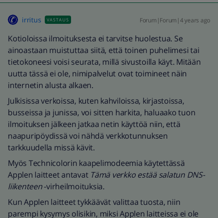
irritus
Forum|Forum|4 years ago
VASTAUS
Kotioloissa ilmoituksesta ei tarvitse huolestua. Se
ainoastaan muistuttaa siitä, että toinen puhelimesi tai
tietokoneesi voisi seurata, millä sivustoilla käyt. Mitään
uutta tässä ei ole, nimipalvelut ovat toimineet näin
internetin alusta alkaen.
Julkisissa verkoissa, kuten kahviloissa, kirjastoissa,
busseissa ja junissa, voi sitten harkita, haluaako tuon
ilmoituksen jälkeen jatkaa netin käyttöä niin, että
naapuripöydissä voi nähdä verkkotunnuksen
tarkkuudella missä kävit.
Myös Technicolorin kaapelimodeemia käytettässä
Applen laitteet antavat
Tämä verkko estää salatun DNS-
liikenteen
-virheilmoituksia.
Kun Applen laitteet tykkäävät valittaa tuosta, niin
parempi kysymys olisikin, miksi Applen laitteissa ei ole