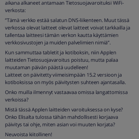
aikana alkaneet antamaan Tietosuojavaroituksi WiFi-
verkosta:
”Tämä verkko estää salatun DNS-liikenteen. Muut tässä
verkossa olevat laitteet olevat laitteet voivat tarkkailla ja
tallentaa laitteesi tämän verkon kautta käyttämien
verkkosivustojen ja muiden palvelimien nimiä”.
Kun sammuttaa tabletit ja kotiboksin, niin Applen
laitteiden Tietosuojavaroitus poistuu, mutta palaa
muutaman päivän päästä uudelleen!
Laitteet on päivitetty viimeisimpään 15.2 versioon ja
kotiboksissa on myös päivitysten suhteen ajantasalla.
Onko muilla ilmennyt vastaavaa omissa langattomissa
verkoissa?
Mistä tässä Applen laitteiden varoituksessa on kyse?
Onko Elisalta tulossa tähän mahdollisesti korjaava
päivitys tai ohje, miten asian voi muuten korjata?
Neuvoista kiitollinen!