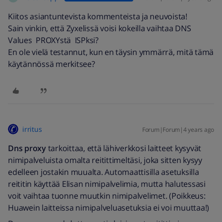
Kiitos asiantuntevista kommenteista ja neuvoista!
Sain vinkin, että Zyxelissä voisi kokeilla vaihtaa DNS
Values PROXYstä ISPksi?
En ole vielä testannut, kun en täysin ymmärrä, mitä tämä
käytännössä merkitsee?
irritus
Forum|Forum|4 years ago
Dns proxy
tarkoittaa, että lähiverkkosi laitteet kysyvät
nimipalveluista omalta reitittimeltäsi, joka sitten kysyy
edelleen jostakin muualta. Automaattisilla asetuksilla
reititin käyttää Elisan nimipalvelimia, mutta halutessasi
voit vaihtaa tuonne muutkin nimipalvelimet. (Poikkeus:
Huawein laitteissa nimipalveluasetuksia ei voi muuttaa!)