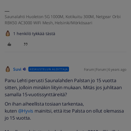
Saunalahti Huoleton 5G 1000M, Kotikuitu 300M, Netgear Orbi
RBK50 AC3000 WiFi Mesh, Helsinki/Mörkösaari
1 henkilö tykkää tästä
Suvi
Forum|Forum|6 years ago
KESKUSTELUN ALOITTAJA
Panu Lehti perusti Saunalahden Palstan jo 15 vuotta
sitten, jolloin minäkin liityin mukaan. Mitäs jos juhlitaan
samalla 15-vuotissynttäreitä?
On ihan aiheellista tosiaan tarkentaa,
kuten
@Hyvis
mainitsi, että itse Palsta on ollut olemassa
jo 15 vuotta.