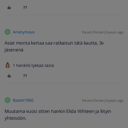
Anonymous
Forum|Forum|6 years ago
A
Asiat monta kertaa saa ratkaisun tätä kautta, 3v
jäsenenä
1 henkilö tykkää tästä
Bastet1960
Forum|Forum|6 years ago
B
Muutama vuosi sitten hankin Elida Viihteen ja liityin
yhteisöön.