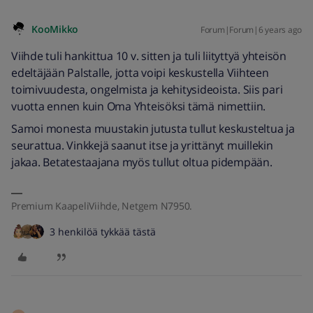
KooMikko
Forum|Forum|6 years ago
Viihde tuli hankittua 10 v. sitten ja tuli liityttyä yhteisön
edeltäjään Palstalle, jotta voipi keskustella Viihteen
toimivuudesta, ongelmista ja kehitysideoista. Siis pari
vuotta ennen kuin Oma Yhteisöksi tämä nimettiin.
Samoi monesta muustakin jutusta tullut keskusteltua ja
seurattua. Vinkkejä saanut itse ja yrittänyt muillekin
jakaa. Betatestaajana myös tullut oltua pidempään.
Premium KaapeliViihde, Netgem N7950.
3 henkilöä tykkää tästä