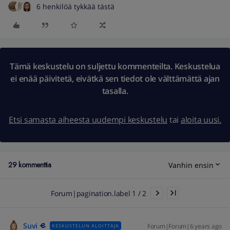
6 henkilöä tykkää tästä
Tämä keskustelu on suljettu kommenteilta. Keskustelua
ei enää päivitetä, eivätkä sen tiedot ole välttämättä ajan
tasalla.
Etsi samasta aiheesta uudempi keskustelu
tai
aloita uusi.
29 kommenttia
Vanhin ensin
Forum|pagination.label 1 / 2
Suvi
Forum|Forum|6 years ago
KESKUSTELUN ALOITTAJA