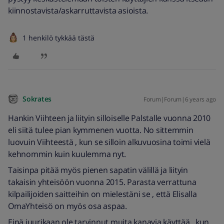
kiinnostavista/askarruttavista asioista.
1 henkilö tykkää tästä
Sokrates
Forum|Forum|6 years ago
Hankin Viihteen ja liityin silloiselle Palstalle vuonna 2010
eli siitä tulee pian kymmenen vuotta. No sittemmin
luovuin Viihteestä , kun se silloin alkuvuosina toimi vielä
kehnommin kuin kuulemma nyt.
Taisinpa pitää myös pienen sapatin välillä ja liityin
takaisin yhteisöön vuonna 2015. Parasta verrattuna
kilpailijoiden saitteihin on mielestäni se , että Elisalla
OmaYhteisö on myös osa aspaa.
Eipä juurikaan ole tarvinnut muita kanavia käyttää , kun