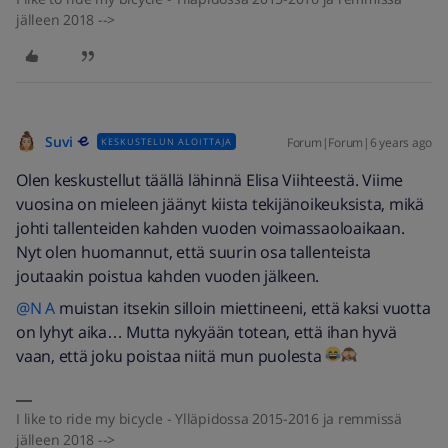
jälleen 2018 -->
Suvi
Forum|Forum|6 years ago
KESKUSTELUN ALOITTAJA
Olen keskustellut täällä lähinnä Elisa Viihteestä. Viime
vuosina on mieleen jäänyt kiista tekijänoikeuksista, mikä
johti tallenteiden kahden vuoden voimassaoloaikaan.
Nyt olen huomannut, että suurin osa tallenteista
joutaakin poistua kahden vuoden jälkeen.
@N A
muistan itsekin silloin miettineeni, että kaksi vuotta
on lyhyt aika… Mutta nykyään totean, että ihan hyvä
vaan, että joku poistaa niitä mun puolesta
I like to ride my bicycle - Ylläpidossa 2015-2016 ja remmissä
jälleen 2018 -->