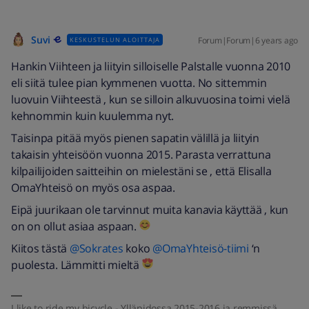
Suvi
Forum|Forum|6 years ago
KESKUSTELUN ALOITTAJA
Hankin Viihteen ja liityin silloiselle Palstalle vuonna 2010
eli siitä tulee pian kymmenen vuotta. No sittemmin
luovuin Viihteestä , kun se silloin alkuvuosina toimi vielä
kehnommin kuin kuulemma nyt.
Taisinpa pitää myös pienen sapatin välillä ja liityin
takaisin yhteisöön vuonna 2015. Parasta verrattuna
kilpailijoiden saitteihin on mielestäni se , että Elisalla
OmaYhteisö on myös osa aspaa.
Eipä juurikaan ole tarvinnut muita kanavia käyttää , kun
on on ollut asiaa aspaan.
Kiitos tästä
@Sokrates
koko
@OmaYhteisö-tiimi
‘n
puolesta. Lämmitti mieltä
I like to ride my bicycle - Ylläpidossa 2015-2016 ja remmissä