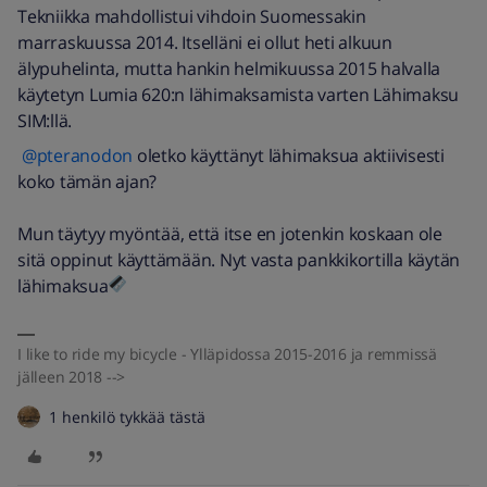
Tekniikka mahdollistui vihdoin Suomessakin
marraskuussa 2014. Itselläni ei ollut heti alkuun
älypuhelinta, mutta hankin helmikuussa 2015 halvalla
käytetyn Lumia 620:n lähimaksamista varten Lähimaksu
SIM:llä.
@pteranodon
oletko käyttänyt lähimaksua aktiivisesti
koko tämän ajan?
Mun täytyy myöntää, että itse en jotenkin koskaan ole
sitä oppinut käyttämään. Nyt vasta pankkikortilla käytän
lähimaksua
I like to ride my bicycle - Ylläpidossa 2015-2016 ja remmissä
jälleen 2018 -->
1 henkilö tykkää tästä