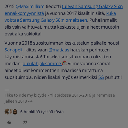
2015
@Maximilliam
tiedotti
tulevan Samsung Galaxy S6:n
ennakkomyynnistä
ja vuonna 2017 kisailtiin siitä,
kuka
voittaa Samsung Galaxy S8:n omakseen
. Puhelinmallit
siis vain vaihtuvat, mutta keskustelujen aiheet muutoin
ovat aika vakioita!
Vuonna 2018 suosituimman keskustelun paikalle nousi
Sanapeli
, kiitos vaan
@matiaas
hauskan perinteen
käynnistämisestä! Toiseksi suosituimpana oli sitten
meidän
joululahjakisamme
Viime vuonna samat
aiheet olivat kommenttien määrässä mitattuna
suosituimpia, niiden lisäksi myös esimerkiksi
5G
puhutti!
I like to ride my bicycle - Ylläpidossa 2015-2016 ja remmissä
jälleen 2018 -->
6 henkilöä tykkää tästä