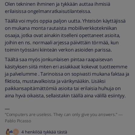
Olen tekninen ihminen ja tykkään auttaa ihmisiä
erilaisissa ongelmanratkaisutilanteissa.
Täällä voi myös oppia paljon uutta. Yhteisön käyttäjissä
on mukana monta rautaista mobiiliverkkotekniikan
osaaja, jotka ovat ainakin itselleni opettaneet asioita,
joihin en ns. normaali arjessa päivittäin törmää, kun
toimin työssäni kiinteän verkon asioiden parissa.
Täältä saa myös jonkunlaisen pintaa raapaisevan
käsityksen siitä miten eri asiakkaat kokevat tuotteemme
ja palvelumme . Tarinoissa on sopivasti mukana faktaa ja
fiktiota, mustavalkoista ja värikynääkin. Lisäksi
paikkansapitämättömiä asioita tai erilaisia huhuja on
aina hyvä oikaista, sellaistakin täällä aina välillä esiintyy.
“Computers are useless. They can only give you answers.” ―
Pablo Picasso
4 henkilöä tykkää tästä
D