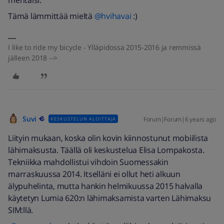
mentäisi.
Tämä lämmittää mieltä
@hvihavai
:)
I like to ride my bicycle - Ylläpidossa 2015-2016 ja remmissä
jälleen 2018 -->
Suvi
Forum|Forum|6 years ago
KESKUSTELUN ALOITTAJA
Liityin mukaan, koska olin kovin kiinnostunut mobiilista
lähimaksusta. Täällä oli keskustelua Elisa Lompakosta.
Tekniikka mahdollistui vihdoin Suomessakin
marraskuussa 2014. Itselläni ei ollut heti alkuun
älypuhelinta, mutta hankin helmikuussa 2015 halvalla
käytetyn Lumia 620:n lähimaksamista varten Lähimaksu
SIM:llä.