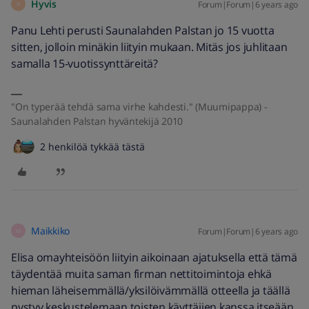
Hyvis
Forum|Forum|6 years ago
H
Panu Lehti perusti Saunalahden Palstan jo 15 vuotta
sitten, jolloin minäkin liityin mukaan. Mitäs jos juhlitaan
samalla 15-vuotissynttäreitä?
"On typerää tehdä sama virhe kahdesti." (Muumipappa) -
Saunalahden Palstan hyväntekijä 2010
2 henkilöä tykkää tästä
Maikkiko
Forum|Forum|6 years ago
M
Elisa omayhteisöön liityin aikoinaan ajatuksella että tämä
täydentää muita saman firman nettitoimintoja ehkä
hieman läheisemmällä/yksilöivämmällä otteella ja täällä
pystyy keskustelemaan toisten käyttäjien kanssa itseään