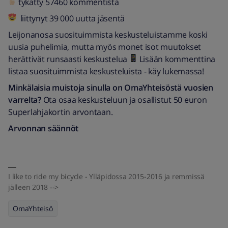
tykätty 57460 kommentista
liittynyt 39 000 uutta jäsentä
Leijonanosa suosituimmista keskusteluistamme koski
uusia puhelimia, mutta myös monet isot muutokset
herättivät runsaasti keskustelua
Lisään kommenttina
listaa suosituimmista keskusteluista - käy lukemassa!
Minkälaisia muistoja sinulla on OmaYhteisöstä vuosien
varrelta?
Ota osaa keskusteluun ja osallistut 50 euron
Superlahjakortin arvontaan.
Arvonnan säännöt
I like to ride my bicycle - Ylläpidossa 2015-2016 ja remmissä
jälleen 2018 -->
OmaYhteisö