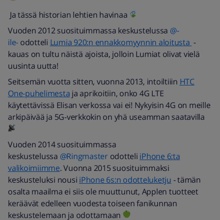
Ja tässä historian lehtien havinaa
Vuoden 2012 suosituimmassa keskustelussa
@-
ile-
odotteli
Lumia 920:n ennakkomyynnin aloitusta
-
kauas on tultu näistä ajoista, jolloin Lumiat olivat vielä
uusinta uutta!
Seitsemän vuotta sitten, vuonna 2013, intoiltiiin
HTC
One-puhelimesta
ja aprikoitiin, onko 4G LTE
käytettävissä Elisan verkossa vai ei! Nykyisin 4G on meille
arkipäivää ja 5G-verkkokin on yhä useamman saatavilla
Vuoden 2014 suosituimmassa
keskustelussa
@Ringmaster
odotteli
iPhone 6:ta
valikoimiimme
. Vuonna 2015 suosituimmaksi
keskusteluksi nousi
iPhone 6s:n odotteluketju
- tämän
osalta maailma ei siis ole muuttunut, Applen tuotteet
keräävät edelleen vuodesta toiseen fanikunnan
keskustelemaan ja odottamaan