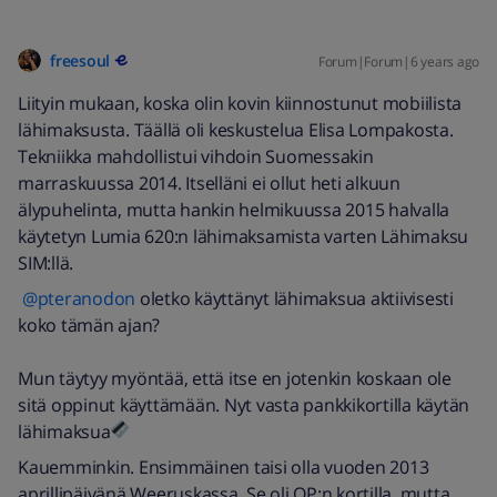
freesoul
Forum|Forum|6 years ago
Liityin mukaan, koska olin kovin kiinnostunut mobiilista
lähimaksusta. Täällä oli keskustelua Elisa Lompakosta.
Tekniikka mahdollistui vihdoin Suomessakin
marraskuussa 2014. Itselläni ei ollut heti alkuun
älypuhelinta, mutta hankin helmikuussa 2015 halvalla
käytetyn Lumia 620:n lähimaksamista varten Lähimaksu
SIM:llä.
@pteranodon
oletko käyttänyt lähimaksua aktiivisesti
koko tämän ajan?
Mun täytyy myöntää, että itse en jotenkin koskaan ole
sitä oppinut käyttämään. Nyt vasta pankkikortilla käytän
lähimaksua
Kauemminkin. Ensimmäinen taisi olla vuoden 2013
aprillipäivänä Weeruskassa. Se oli OP:n kortilla, mutta