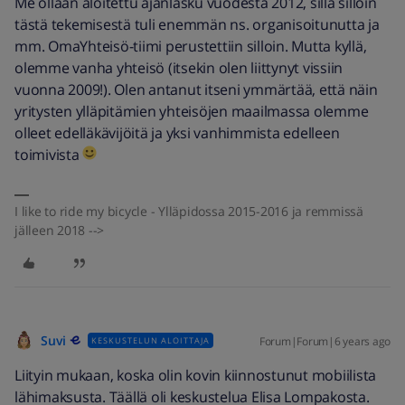
Me ollaan aloitettu ajanlasku vuodesta 2012, sillä silloin
tästä tekemisestä tuli enemmän ns. organisoitunutta ja
mm. OmaYhteisö-tiimi perustettiin silloin. Mutta kyllä,
olemme vanha yhteisö (itsekin olen liittynyt vissiin
vuonna 2009!). Olen antanut itseni ymmärtää, että näin
yritysten ylläpitämien yhteisöjen maailmassa olemme
olleet edelläkävijöitä ja yksi vanhimmista edelleen
toimivista
I like to ride my bicycle - Ylläpidossa 2015-2016 ja remmissä
jälleen 2018 -->
Suvi
Forum|Forum|6 years ago
KESKUSTELUN ALOITTAJA
Liityin mukaan, koska olin kovin kiinnostunut mobiilista
lähimaksusta. Täällä oli keskustelua Elisa Lompakosta.