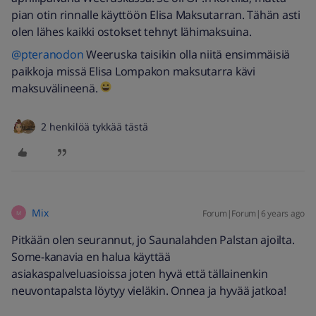
pian otin rinnalle käyttöön Elisa Maksutarran. Tähän asti
olen lähes kaikki ostokset tehnyt lähimaksuina.
@pteranodon
Weeruska taisikin olla niitä ensimmäisiä
paikkoja missä Elisa Lompakon maksutarra kävi
maksuvälineenä.
2 henkilöä tykkää tästä
Mix
Forum|Forum|6 years ago
M
Pitkään olen seurannut, jo Saunalahden Palstan ajoilta.
Some-kanavia en halua käyttää
asiakaspalveluasioissa joten hyvä että tällainenkin
neuvontapalsta löytyy vieläkin. Onnea ja hyvää jatkoa!