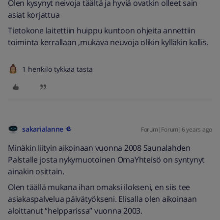
Olen kysynyt neivoja täältä ja hyviä ovatkin olleet sain
asiat korjattua
Tietokone laitettiin huippu kuntoon ohjeita annettiin
toiminta kerrallaan ,mukava neuvoja olikin kylläkin kallis.
1 henkilö tykkää tästä
sakarialanne
Forum|Forum|6 years ago
Minäkin liityin aikoinaan vuonna 2008 Saunalahden
Palstalle josta nykymuotoinen OmaYhteisö on syntynyt
ainakin osittain.
Olen täällä mukana ihan omaksi ilokseni, en siis tee
asiakaspalvelua päivätyökseni. Elisalla olen aikoinaan
aloittanut “helpparissa” vuonna 2003.