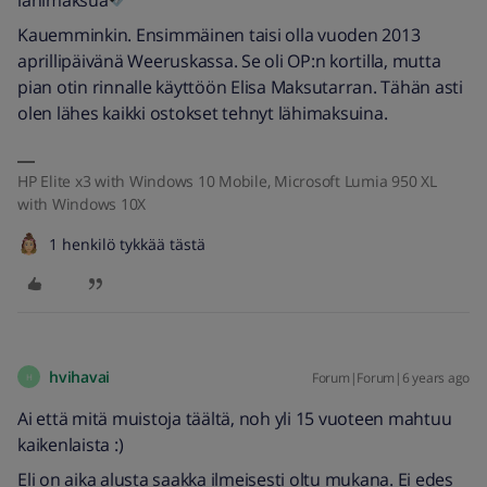
lähimaksua
Kauemminkin. Ensimmäinen taisi olla vuoden 2013
aprillipäivänä Weeruskassa. Se oli OP:n kortilla, mutta
pian otin rinnalle käyttöön Elisa Maksutarran. Tähän asti
olen lähes kaikki ostokset tehnyt lähimaksuina.
HP Elite x3 with Windows 10 Mobile, Microsoft Lumia 950 XL
with Windows 10X
1 henkilö tykkää tästä
hvihavai
Forum|Forum|6 years ago
H
Ai että mitä muistoja täältä, noh yli 15 vuoteen mahtuu
kaikenlaista :)
Eli on aika alusta saakka ilmeisesti oltu mukana. Ei edes