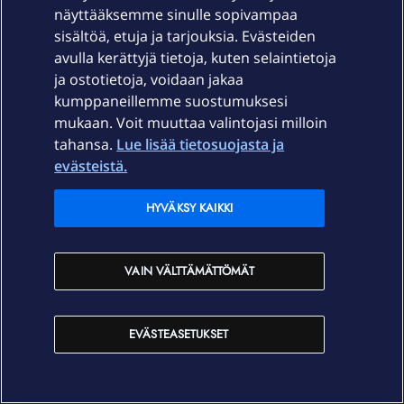
näyttääksemme sinulle sopivampaa
sisältöä, etuja ja tarjouksia. Evästeiden
avulla kerättyjä tietoja, kuten selaintietoja
ja ostotietoja, voidaan jakaa
kumppaneillemme suostumuksesi
mukaan. Voit muuttaa valintojasi milloin
OmaYhteisön kuukausikirje kesäkuu 2026
tahansa.
Lue lisää tietosuojasta ja
evästeistä.
HYVÄKSY KAIKKI
VAIN VÄLTTÄMÄTTÖMÄT
Etkö löytänyt etsimääsi?
EVÄSTEASETUKSET
OmaYhteisö on valmiina auttamaan!
ESITÄ KYSYMYKSESI TÄÄLLÄ!