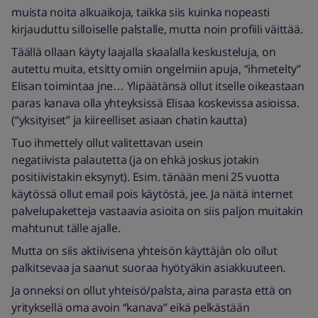
muista noita alkuaikoja, taikka siis kuinka nopeasti
kirjauduttu silloiselle palstalle, mutta noin profiili väittää.
Täällä ollaan käyty laajalla skaalalla keskusteluja, on
autettu muita, etsitty omiin ongelmiin apuja, “ihmetelty”
Elisan toimintaa jne… Ylipäätänsä ollut itselle oikeastaan
paras kanava olla yhteyksissä Elisaa koskevissa asioissa.
(“yksityiset” ja kiireelliset asiaan chatin kautta)
Tuo ihmettely ollut valitettavan usein
negatiivista palautetta (ja on ehkä joskus jotakin
positiivistakin eksynyt). Esim. tänään meni 25 vuotta
käytössä ollut email pois käytöstä, jee. Ja näitä internet
palvelupaketteja vastaavia asioita on siis paljon muitakin
mahtunut tälle ajalle.
Mutta on siis aktiivisena yhteisön käyttäjän olo ollut
palkitsevaa ja saanut suoraa hyötyäkin asiakkuuteen.
Ja onneksi on ollut yhteisö/palsta, aina parasta että on
yrityksellä oma avoin “kanava” eikä pelkästään