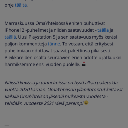
ohje
täältä
.
Marraskuussa OmaYhteisössä eniten puhuttivat
iPhone12 -puhelimet ja niiden saatavuudet -
täällä
ja
täällä
. Uusi Playstation 5 ja sen saatavuus myös keräsi
paljon kommentteja
tänne
. Toivotaan, että erityisesti
puhelimiaan odottavat saavat pakettinsa pikaisesti.
Pleikkareiden osalta seuraavien erien odottelu jatkuukin
harmiksemme ensi vuoden puolelle.
Näissä kuvissa ja tunnelmissa on hyvä alkaa paketoida
vuotta 2020 kasaan. OmaYhteisön ylläpitotontut kiittävät
kaikkia OmaYhteisön jäseniä huikeasta vuodesta -
tehdään vuodesta 2021 vielä parempi