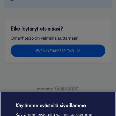
Etkö löytänyt etsimääsi?
OmaYhteisö on valmiina auttamaan!
ESITÄ KYSYMYKSESI TÄÄLLÄ!
OmaYhteisö-käyttöehdot
Accessibility statement
Käytämme evästeitä sivuillamme
Käytämme evästeitä varmistaaksemme