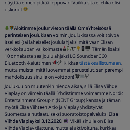
näyttää ennen pitkää loppuvan! Vaikka sitä ei ehkä olisi
uskonut
Aloitimme joulunvieton täällä OmaYhteisössä
perinteisen joulukisan voimin
. Joulukisassa voit toivoa
itsellesi (tai läheiselle) joululahjaksi mitä vaan Elisan
verkkokaupan valikoimasta
Tämän lisäksi
10 onnekasta saa joululahjaksi LG Soundbar 360
Bluetooth -kaiuttimen
Klikkaa
tästä osallistumaan
,
mutta muista, mitä luovemmat perustelut, sen parempi
mahdolisuus sinulla on voittoon!
Joulukuu on muutenkin hienoa aikaa, sillä Elisa Viihde
Viaplay on viimein täällä. Yhdistimme voimamme Nordic
Entertainment Groupin (NENT Group) kanssa ja tämän
myötä Elisa Viihteen Aitio ja Viaplay yhdistyIvät
Suomessa ainutlaatuiseksi suoratoistopalveluksi
Elisa
Viihde Viaplayksi 3.12.2020
.
Mikäli sinulla on Elisa
Viihde Viaplay tilattuna, mutta ei aktivoituna, kurkkaa