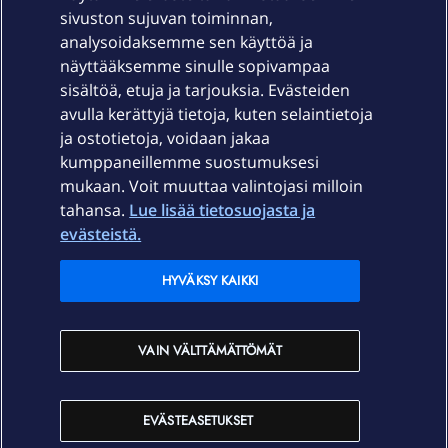
sivuston sujuvan toiminnan,
Laitteet & liittymät
analysoidaksemme sen käyttöä ja
näyttääksemme sinulle sopivampaa
sisältöä, etuja ja tarjouksia. Evästeiden
Palvelut
avulla kerättyjä tietoja, kuten selaintietoja
ja ostotietoja, voidaan jakaa
Tuki
kumppaneillemme suostumuksesi
mukaan. Voit muuttaa valintojasi milloin
tahansa.
Lue lisää tietosuojasta ja
Ajankohtaista
evästeistä.
Elisa Oyj
HYVÄKSY KAIKKI
In English
VAIN VÄLTTÄMÄTTÖMÄT
På Svenska
EVÄSTEASETUKSET