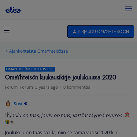
KIRJAUDU OMAYHTEISÖÖN
Ajankohtaista OmaYhteisössä
OMAYHTEISÖN KUUKAUSIKIRJE
OmaYhteisön kuukausikirje joulukuussa 2020
Forum|Forum|5 years ago
0 kommenttia
Suvi
Joulu on taas
,
joulu on taas
,
kattilat täynnä puuroo..
Joulukuu on taas täällä, niin se tämä vuosi 2020:kin