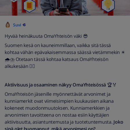
Suvi
Hyvää heinäkuuta OmaYhteisön väki 😎
Suomen kesä on kauneimmillaan, vaikka sitä tässä
kohtaa vähän epävakaisemmassa säässä vietämmekin ☀
🌧⛈ Otetaan tässä kohtaa katsaus OmaYhteisön
alkukesään 🕵🏻
Aktiivisuus ja osaaminen näkyy OmaYhteisössä
🏆🏅
OmaYhteisön jäsenille myönnettävät arvonimet ja
kunniamerkit ovat viimeisimpien kuukausien aikana
kokeneet muodonmuutoksen. Kunniamerkkien ja
arvonimien tavoitteena on nostaa esiin käyttäjien
aktiivisuutta, asiantuntemusta ja tuotetuntemusta.
Joko
sinä olet huomannut, mikä arvonimesi on?