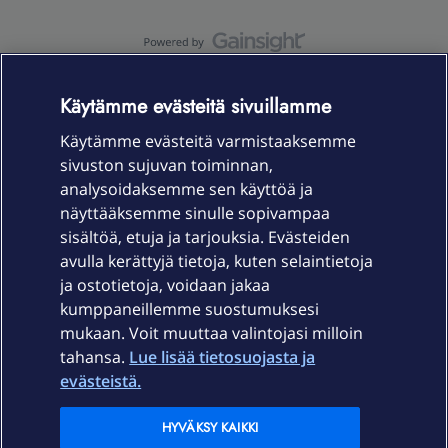
OmaYhteisö-käyttöehdot
Accessibility statement
Käytämme evästeitä sivuillamme
Käytämme evästeitä varmistaaksemme
sivuston sujuvan toiminnan,
Laitteet & liittymät
analysoidaksemme sen käyttöä ja
näyttääksemme sinulle sopivampaa
sisältöä, etuja ja tarjouksia. Evästeiden
Palvelut
avulla kerättyjä tietoja, kuten selaintietoja
ja ostotietoja, voidaan jakaa
Tuki
kumppaneillemme suostumuksesi
mukaan. Voit muuttaa valintojasi milloin
tahansa.
Lue lisää tietosuojasta ja
Ajankohtaista
evästeistä.
Elisa Oyj
HYVÄKSY KAIKKI