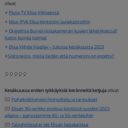
olivat
⭐
Pluto TV Elisa Viihteessä
⭐
Idea: IPv6 Elisa kiinteisiin laajakaistoihin
⭐
Ongelmia Burrel-riistakameran kuvien lähetyksessä?
Katso kuinka toimia!
⭐
Elisa Viihde Viaplay – tulossa kesäkuussa 2023
⭐
Soitonesto, mistä tiedän että numeroni on estetty?
🎈🎈🎈🎈🎈
Kesäkuussa eniten tykkäyksiä keränneitä ketjuja
olivat
👍🏻
Puhelinliittymien hinnoittelu ja tarjoukset
👍🏻
Elisan 3G-verkko poistuu käytöstä vuoden 2023
aikana – panostamme 4G- ja 5G-verkkoihin
👍🏻
Taloyhtiössä ei ole Elisan laajakaistaa