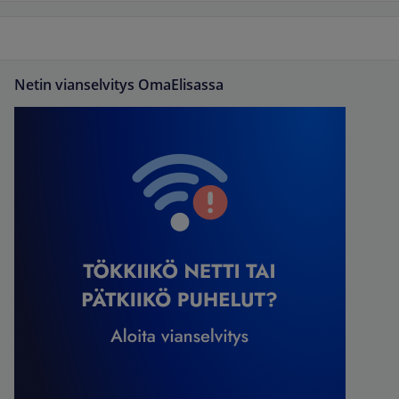
Netin vianselvitys OmaElisassa