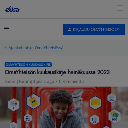
KIRJAUDU OMAYHTEISÖÖN
Ajankohtaista OmaYhteisössä
OMAYHTEISÖN KUUKAUSIKIRJE
OmaYhteisön kuukausikirje heinäkuussa 2023
Forum|Forum|3 years ago
0 kommenttia