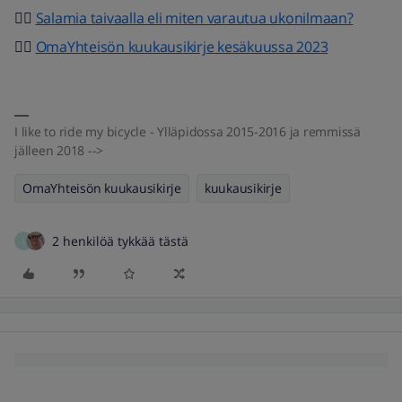
👍🏻
Salamia taivaalla eli miten varautua ukonilmaan?
👍🏻
OmaYhteisön kuukausikirje kesäkuussa 2023
I like to ride my bicycle - Ylläpidossa 2015-2016 ja remmissä
jälleen 2018 -->
OmaYhteisön kuukausikirje
kuukausikirje
2 henkilöä tykkää tästä
L