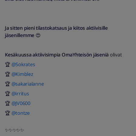
Ja sitten pieni tilastokatsaus ja kiitos aktiivisille
jäsenillemme
😍
Kesäkuussa aktiivisimpia OmaYhteisön jäseniä
olivat
🏆
@Sokrates
🏆
@Kimblez
🏆
@sakarialanne
🏆
@irritus
🏆
@JV0600
🏆
@tontze
✨✨✨✨✨