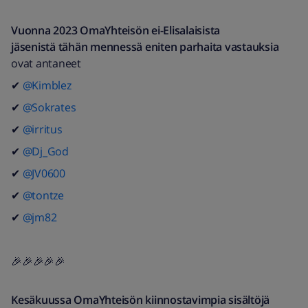
Vuonna 2023 OmaYhteisön ei-Elisalaisista
jäsenistä tähän mennessä eniten parhaita vastauksia
ovat antaneet
✔
@Kimblez
✔
@Sokrates
✔
@irritus
✔
@Dj_God
✔
@JV0600
✔
@tontze
✔
@jm82
🎉🎉🎉🎉🎉
Kesäkuussa OmaYhteisön kiinnostavimpia sisältöjä