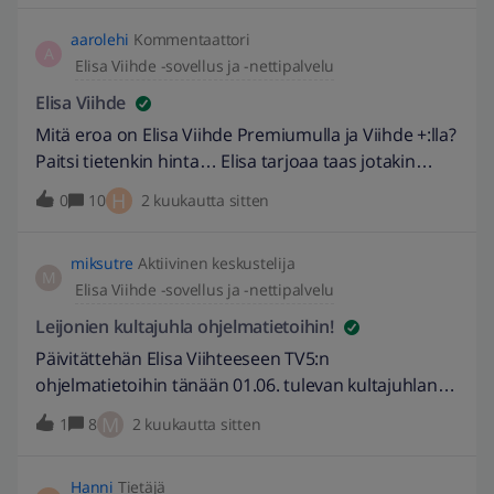
hieman otsikkoa. -eepuska
aarolehi
Kommentaattori
A
Elisa Viihde -sovellus ja -nettipalvelu
Elisa Viihde
Mitä eroa on Elisa Viihde Premiumulla ja Viihde +:lla?
Paitsi tietenkin hinta… Elisa tarjoaa taas jotakin
kytkypakettia nostaakseen Viihteen hintaa, kun
H
0
10
2 kuukautta sitten
määräaika on päättymässä. Onko mahdollista jatkaa
Premiumia pelkästään? Mikäli nyt sitten jatkan
miksutre
Aktiivinen keskustelija
jotakin...
M
Elisa Viihde -sovellus ja -nettipalvelu
Leijonien kultajuhla ohjelmatietoihin!
Päivitättehän Elisa Viihteeseen TV5:n
ohjelmatietoihin tänään 01.06. tulevan kultajuhlan
"Lähetys vapaasti katsottavalla TV5-kanavalla alkaa
M
1
8
2 kuukautta sitten
klo 17.45. Itse kultajuhla käynnistyy kello 18.00,
minkä jälkeen lähetys keskittyy vahvasti lavan
Hanni
Tietäjä
tapahtumiin aina tilaisuuden päätökseen kello 21.00