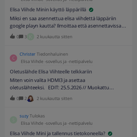
rakeinen ja tiimalasi koko ajan pyörii näytöllä.
Käytän tätä Elisan 100M netin päällä että pitäisi kyllä
Elisa Viihde Minin käyttö läppärillä
toimia....Jää matsi katsomatta ja pitänee soitella
Miksi en saa asennettua elisa viihdettä läppäriin
huomenna aspaan kun saavat sen avattua.Onkohan
google playn kautta? Ilmoittaa että asennettavissa
samaa pätkimistä muillakin kun nyt käyttöä ja
muille laitteille. Ottaa pattiin kun ei saa MM lätkää
K
0
3
2 kuukautta sitten
striimiä enemmän.EDIT:// Muokattu otsikkoa
näkyviin reissussa.😅EDIT:// 27.5.2026 Muokattu
kuvaavammaksi. -Santtu
otsikkoa kuvaavammaksi. -Santtu
Christer
Tiedonhaluinen
C
Elisa Viihde -sovellus ja -nettipalvelu
Oletuslähde Elisa Viihteelle telkkariin
Miten voin valita HDMI3 ja asettaa
oletuslähteeksi. EDIT: 25.5.2026 // Muokattu
otsikkoa kuvaavammaksi. -Burnett
0
2
2 kuukautta sitten
suzy
Tulokas
S
Elisa Viihde -sovellus ja -nettipalvelu
Elisa Viihde Mini ja tallennus tietokoneella?