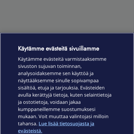
Käytämme evästeitä sivuillamme
Käytämme evästeitä varmistaaksemme
OmaYhteisö-käyttöehdot
Accessibility statement
sivuston sujuvan toiminnan,
analysoidaksemme sen käyttöä ja
näyttääksemme sinulle sopivampaa
sisältöä, etuja ja tarjouksia. Evästeiden
Laitteet & liittymät
avulla kerättyjä tietoja, kuten selaintietoja
ja ostotietoja, voidaan jakaa
Palvelut
kumppaneillemme suostumuksesi
mukaan. Voit muuttaa valintojasi milloin
tahansa.
Lue lisää tietosuojasta ja
Tuki
evästeistä.