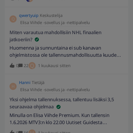
vielä kesken olevan tallenteen kohdalla. Sen voi k
qwertyuip
Keskustelija
Q
Elisa Viihde -sovellus ja -nettipalvelu
Miten varautua mahdollisiin NHL finaalien
jatkoeriin?
Huomenna ja sunnuntaina ei sub kanavan
ohjelmistossa ole tallennusmahdollisuutta kuuden
ja seitsemän välillä. Mikäli NHL finaalippeli venyy
Q
0
22
1 kuukausi sitten
jatkoeriin, miten saan koko ottelun talteen?
Hanni
Tietäjä
H
Elisa Viihde -sovellus ja -nettipalvelu
Yksi ohjelma tallennuksessa, tallentuu lisäksi 3,5
seuraavaa ohjelmaa
Minulla on Elisa Viihde Premium. Kun tallensin
1.6.2026 MTV3:n klo 22.00 Uutiset Guidesta
painamalla kaukosäätimen nappulaa REC/FAV, se
0
16
1 kuukausi sitten