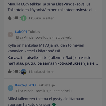
Elisa Viihteestä.Ohjelmaoppaan kautta sain pelin
Minulla LG:n telkkari ja siinä ElisaViihde -sovellus.
ruudulle klikkailemalla ensin menneisyyteen päin
Tallenteiden käynnistäminen tallenteet-osiosta ei
ohjelmaoppaassa ja valitsemalla tallentamani
toimi lainkaan. Pitää mennä ohjelmaoppaan kautta
J
0
2
1 kuukausi sitten
ohjelman ja ponnahdusikkunasta play-nappia.Mutta
siihen päivään, milloin ohjelma on tullut / tallennettu
pitäisihän tallenteet saada käyntiin omien
ja käynnistää toisto sieltä.Kirottua Elisa,
tallenteidenkin kautta, eikö vain?Olen poistanut
Kale001
Tulokas
kirottua! EDIT: 25.6.2026 // tarkennettu otsikkoa. -
K
sovelluksen töllöstä ja asentanut uudelleen.
Elisa Viihde -sovellus ja -nettipalvelu
eepuska
Telkkarin ohjelmistoversiokin on uusin.Mikähän vielä
Kyllä on hankalaa MTV3 ja muiden toimivien
neuvoksi..?
kanavien katselu käytännössä.
Kanavalta toiselle siirto (tallennus/koti) on varsin
hankalaa, joutuu palaamaan koti-asetukseen ja siellä
valkkamaan kanavan ja kun haluaa palata
0
2
1 kuukausi sitten
tallennuksen kanavaan jota katsoi joutuu kelaamaan
kyseiseen kohtaan alusta asti jota katsoi (esim MM
Käyttäjä 2003
Keskustelija
jalkapallo) useita minuutteja että pääsee
K
Elisa Viihde -sovellus ja -nettipalvelu
reaaliaikaan katselussa. Onko tämä tämmöstä
hamaan ikuisuuteen asti, ei mitään edistystä
Miksi tallenteen toistoa ei pysty aloittamaan
neuvottelussa jos sitä edes käydään.Tämä tallenna
suoraan hakutuloksista?