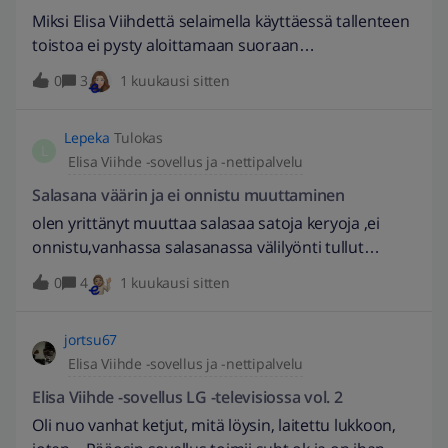
ja katso sen jälkeen on varsin hankala ja uskon että
Miksi Elisa Viihdettä selaimella käyttäessä tallenteen
asiakkaat äänestää jaloillaan ja irtisanoo
toistoa ei pysty aloittamaan suoraan
sopimuksiaan paljon jos tilanne ei muutu.
hakutuloksista? EDIT: 23.6.2026 // muokattu otsikkoa
0
3
1 kuukausi sitten
kuvaavammaksi. -eepuska
Lepeka
Tulokas
L
Elisa Viihde -sovellus ja -nettipalvelu
Salasana väärin ja ei onnistu muuttaminen
olen yrittänyt muuttaa salasaa satoja keryoja ,ei
onnistu,vanhassa salasanassa välilyönti tullut
vahingossa enkä huomannut ennen talennusta. nyt
0
4
1 kuukausi sitten
se vaatis omagurun avun joka on kallista. en voi
vuokrara videoita kun salasana väärin, mits teen
jortsu67
Elisa Viihde -sovellus ja -nettipalvelu
Elisa Viihde -sovellus LG -televisiossa vol. 2
Oli nuo vanhat ketjut, mitä löysin, laitettu lukkoon,