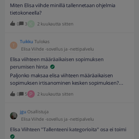
Miten Elisa viihde minillä tallennetaan ohjelmia
tietokoneella?
K
0
3
2 kuukautta sitten
Tuikku
Tulokas
T
Elisa Viihde -sovellus ja -nettipalvelu
Elisa viihteen määräaikaisen sopimuksen
perumisen hinta
Paljonko maksaa elisa viihteen määräaikaisen
sopimuksen irtisanominen kesken sopimuksen?
Sain laskua noin 420 euroa siitä.
P
0
5
2 kuukautta sitten
jgu
Osallistuja
Elisa Viihde -sovellus ja -nettipalvelu
Elisa Viihteen "Tallenteeni kategorioita" osa ei toimi