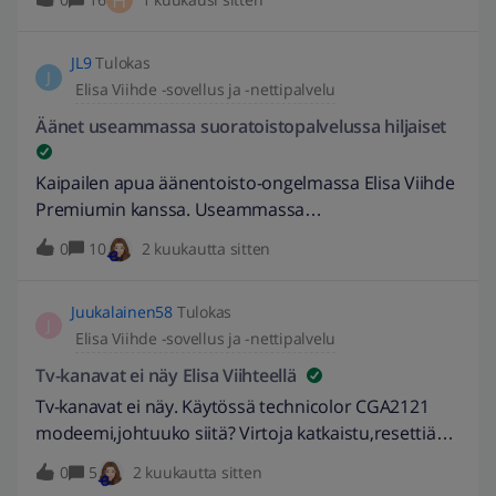
H
tallensi kolme seuraavaakin ohjelmaa ja neljäs
tallentui osittain, kunnes tallentaminen
JL9
Tulokas
päättyi. Mistähän tämä johtuu ja onko se
J
Elisa Viihde -sovellus ja -nettipalvelu
ominaisuus vai virheellinen tallentaminen?
Äänet useammassa suoratoistopalvelussa hiljaiset
Kaipailen apua äänentoisto-ongelmassa Elisa Viihde
Premiumin kanssa. Useammassa
suoratoistopalvelussa/Youtubessa äänet ovat
0
10
2 kuukautta sitten
hiljaiset, vaikka ne asetetaan täysille. Äänilaitteena
on JBL soundbar, mutta vika tuskin on siinä koska
Juukalainen58
Tulokas
ongelma alkoi vasta Elisa Viihteen käyttöönoton
J
Elisa Viihde -sovellus ja -nettipalvelu
jälkeen. Soundbarin asetukset on myös tarkistettu
useampaan kertaan, sekä TV:n asetukset vaikuttavat
Tv-kanavat ei näy Elisa Viihteellä
olevan ennallaan. HBO Max on ainut palvelu, jossa
Tv-kanavat ei näy. Käytössä technicolor CGA2121
äänet vaikuttavat olevan suhteellisen normaalit.
modeemi,johtuuko siitä? Virtoja katkaistu,resettiä
tehty ym. Tallenteena kyllä toimii mutta ei " koti"
0
5
2 kuukautta sitten
missä kanavat ovat EDIT: 3.6.2026 // Tarkennettu