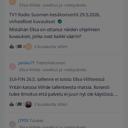
H
Elisa Viihde -sovellus ja -nettipalvelu
asti.Kultajuhlaa voi seurata samanaikaisesti myös
suoratoistopalvelu HBO Maxilla kaikilla
TV1 Radio Suomen kesäkonsertit 29.5.2026,
tilaustyypeillä."
virheelliset kuvaukset
Mistähän Elisa on ottanut näiden ohjelmien
kuvaukset, jotka ovat kaikki väärin?
H
0
4
2 kuukautta sitten
Jansku71
Tiedonhaluinen
J
Elisa Viihde -sovellus ja -nettipalvelu
SUI-FIN 26.5. tallenne ei toistu Elisa Viihteessä
Yritän katsoa Viihde tallenteesta matsia. Iloisesti
tulee ilmoitus että palvelu ei juuri nyt ole käytössä.
Aspa ei ole enää auki. Vikapalvelu vastaa mutta ei voi
0
1
2 kuukautta sitten
tietenkään tehdä mitään muuta kuin neuvoa
buuttaamaan boxi. Ja todellakin patterit on kakessa
JTP70
Tulokas
ihan oikeinpäin :-(Mobiilitallenteessa kuva on niin
J
Elisa Viihde -sovellus ja -nettipalvelu