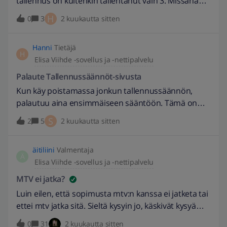
tallennus on kuitenkin tallentanut vain 3. Missähän
jakso 4 luuraa?
H
0
3
2 kuukautta sitten
Hanni
Tietäjä
H
Elisa Viihde -sovellus ja -nettipalvelu
Palaute Tallennussäännöt-sivusta
Kun käy poistamassa jonkun tallennussäännön,
palautuu aina ensimmäiseen sääntöön. Tämä on
tosi työlästä, jos on paljon tallennussääntöjä. Olen
S
2
5
2 kuukautta sitten
tästä joskus aikaisemminkin antanut palautetta,
mutta asiaa ei ilmeisesti pidetä kovin tärkeänä,
äitiliini
Valmentaja
koska sille ei ole tehty mitään. Esitän uudelleen
Ä
Elisa Viihde -sovellus ja -nettipalvelu
toivomuksen, että tämä korjattaisiin eli sääntö vain
poistuisi ja pysyisin listalla samassa kohdassa.
MTV ei jatka?
Luin eilen, että sopimusta mtv:n kanssa ei jatketa tai
ettei mtv jatka sitä. Sieltä kysyin jo, käskivät kysyä
elisalta. - Miten on? Pitääkö asennuttaa antenni
0
31
2 kuukautta sitten