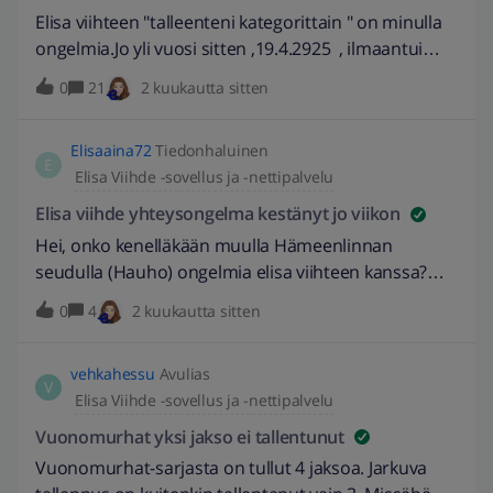
Elisa viihteen "talleenteni kategorittain " on minulla
ongelmia.Jo yli vuosi sitten ,19.4.2925 , ilmaantui
mysteeriä ja toimintaa kansioihin pyörivä sininen
0
21
2 kuukautta sitten
pallo- muuten näyttö on musta. Olen soitellut usein
tästä asiasta , eikä mitään konkreettista tapahdu.
Elisaaina72
Tiedonhaluinen
Tosin kerran puheluissa Omagurulle hän kertoi
E
Elisa Viihde -sovellus ja -nettipalvelu
vastaavan tilanteen todentuneen myös heidän
laitteissa Ann, mutta siinä kaikki.Nyt, ilman mitään
Elisa viihde yhteysongelma kestänyt jo viikon
erikoista syystä La-Su , 19.-24.2026 sama sininen
Hei, onko kenelläkään muulla Hämeenlinnan
pallo- musta ruutu ilmaantui myös talleenteni
seudulla (Hauho) ongelmia elisa viihteen kanssa?
kategorian Draama ja Jännitystä kansioihin. Tein
Taas sama “ei yhdeistetty nettiin” ilmo ja mikkän ei
0
4
2 kuukautta sitten
aiemmin saamieni ohjeiden perusteella ohjelmiston
toimi mutta netti kylläkin.. EDIT: 27.4.2026 //
päivityksen tämä aamuna - ei muutosta.On
Muokattu otsikkoa kuvaavammaksi. -Burnett
ärsyttävää, ettei asialle oikeasti tehdä
vehkahessu
Avulias
V
mitään!Ystävällisesti Jari
Elisa Viihde -sovellus ja -nettipalvelu
Vuonomurhat yksi jakso ei tallentunut
Vuonomurhat-sarjasta on tullut 4 jaksoa. Jarkuva