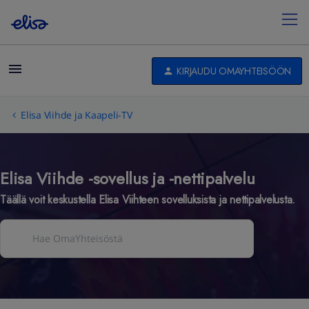
KIRJAUDU OMAYHTEISÖÖN
Elisa Viihde ja Kaapeli-TV
Elisa Viihde -sovellus ja -nettipalvelu
Täällä voit keskustella Elisa Viihteen sovelluksista ja nettipalvelusta.