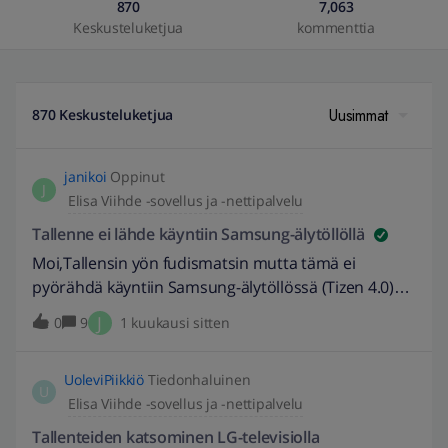
870
7,063
Keskusteluketjua
kommenttia
Uusimmat
870 Keskusteluketjua
janikoi
Oppinut
J
Elisa Viihde -sovellus ja -nettipalvelu
Tallenne ei lähde käyntiin Samsung-älytöllöllä
Moi,Tallensin yön fudismatsin mutta tämä ei
pyörähdä käyntiin Samsung-älytöllössä (Tizen 4.0)
Elisa Viihde -sovelluksen Tallenteet-kohdan alta.
J
0
9
1 kuukausi sitten
Pääsen valitsemaan Uusimmat tallenteeni -kohdan
kautta haluamani lähetyksen mutta seuraavassa
UoleviPiikkiö
Tiedonhaluinen
ikkunassa tallenne ei pyörähdä käyntiin vaikka mitä
U
Elisa Viihde -sovellus ja -nettipalvelu
nappia kaukosäätimellä painelen. Returnilla pääsee
takaisin tallennelistaukseen ja Exitillä kokonaan veks
Tallenteiden katsominen LG-televisiolla