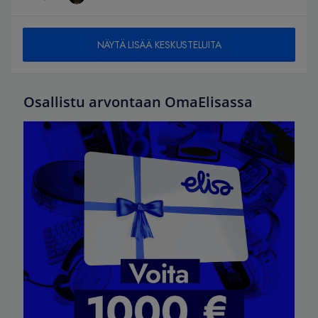
hajonneen tilalle ja sanoa elisaviihde irti?
NÄYTÄ LISÄÄ KESKUSTELUITA
Osallistu arvontaan OmaElisassa