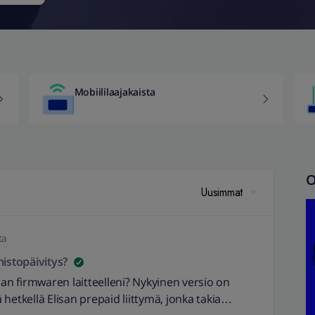
Mobiililaajakaista
O
Uusimmat
ta
istopäivitys?
man firmwaren laitteelleni? Nykyinen versio on
ä hetkellä Elisan prepaid liittymä, jonka takia