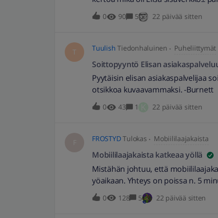
kuukaudessa. Selviäisikö tätä kautta?
0
90
5
22 päivää sitten
kotimokkula käytössään. )
Tuulish
Tiedonhaluinen
Puheliittymät
T
Soittopyyntö Elisan asiakaspalvelu
Pyytäisin elisan asiakaspalvelijaa 
otsikkoa kuvaavammaksi. -Burnett
K
0
43
1
22 päivää sitten
FROSTYD
Tulokas
Mobiililaajakaista
F
Mobiililaajakaista katkeaa yöllä
Mistähän johtuu, että mobiililaajaka
yöaikaan. Yhteys on poissa n. 5 minu
pelit ja puhelut ehtivät kuitenkin k
0
128
5
22 päivää sitten
vai johtuuko tukiasemasta?