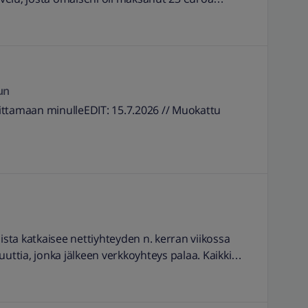
 (Hänellä oli lisäksi Elisa-mobiililiittymä ja DNA:n
un
soittamaan minulleEDIT: 15.7.2026 // Muokattu
ista katkaisee nettiyhteyden n. kerran viikossa
uttia, jonka jälkeen verkkoyhteys palaa. Kaikki
atketa. Onko kyseessä jokin mobiilireitittimen asetus