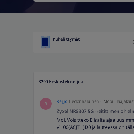
Puheliittymät
3290 Keskusteluketjua
Reijjo
Tiedonhaluinen
Mobiililaajakais
R
Zyxel NR5307 5G -reitittimen ohjelm
Moi. Voisitteko Elisalta ajaa uusim
V1.00(ACJT.1)D0 ja laitteessa on täll