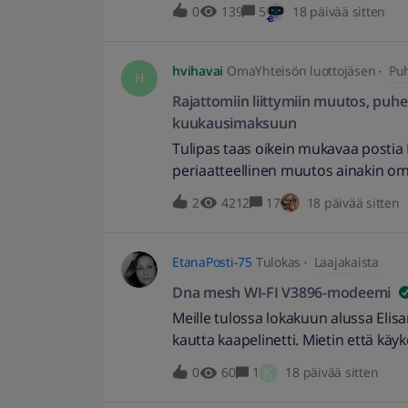
automaattiset päivitykset eivät tule 
0
139
5
18 päivää sitten
profiilistani(muistiinpanot/asiakas 
paremmin kuvaavaksi. -sannika
hvihavai
OmaYhteisön luottojäsen
Puh
H
Rajattomiin liittymiin muutos, puhel
kuukausimaksuun
Tulipas taas oikein mukavaa postia E
periaatteellinen muutos ainakin oma
enää sisälly kuukausimaksuun huhti
2
4212
17
18 päivää sitten
ovat merkityksellisesti muuttuneet, e
lankaliittymiin, että sopimuksen sis
tämän muutoksen tehdä ehtojen mu
EtanaPosti-75
Tulokas
Laajakaista
pienet merkityksettömät asiakkaat 
Dna mesh WI-FI V3896-modeemi
muillekin operaattoreille tulossa. Ei t
Meille tulossa lokakuun alussa Elis
niin muut aivan varmasti perässä tu
kautta kaapelinetti. Mietin että 
asiakastiedotteesta (oli personoitu m
myös Elisan verkossa. En millään ha
muilla:Liittymäsi kuukausimaksu säi
K
0
60
1
18 päivää sitten
maksamatta🤣👍
matkapuhelinnumeroihin kuuluvat j