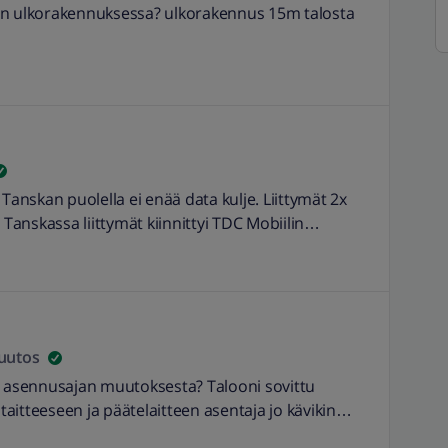
an ulkorakennuksessa? ulkorakennus 15m talosta
. Tanskan puolella ei enää data kulje. Liittymät 2x
 Tanskassa liittymät kiinnittyi TDC Mobiilin
Omassa puhelimessa työnantajan Elisa toisena
issä liittymissä mättää kun ei data toimi? EDIT:
man. -Burnett
uutos
n asennusajan muutoksesta? Talooni sovittu
itteeseen ja päätelaitteen asentaja jo kävikin
n läpivientineen. Kerroin hänelle, että itse