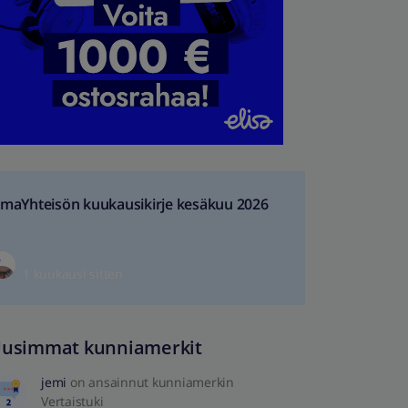
maYhteisön kuukausikirje kesäkuu 2026
1 kuukausi sitten
usimmat kunniamerkit
jemi
on ansainnut kunniamerkin
Vertaistuki