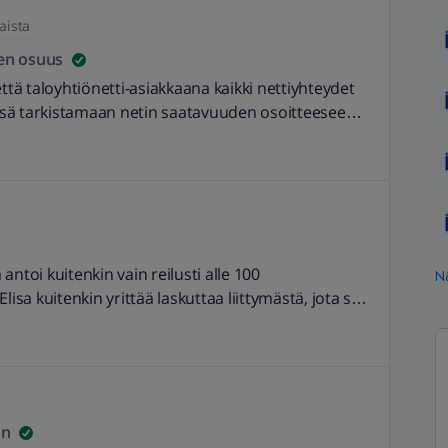
aista
en osuus
ttä taloyhtiönetti-asiakkaana kaikki nettiyhteydet
sä tarkistamaan netin saatavuuden osoitteeseeni
5% ja -32%- alennukset..? Jos olisin muokannut
t tuota -50% alennusta. Eli mikähän tässä? Jotenkin
: 11.7.2026 // Muokattu otsikkoa kuvaavammaksi -
 antoi kuitenkin vain reilusti alle 100
Nä
Elisa kuitenkin yrittää laskuttaa liittymästä, jota se
ua ei ole. Erillaiset chatit päätyvät virheeseen.
rikosilmoituksen tekemällä? Kokemuksia? EDIT:
vaavammaksi. -Burnett
an