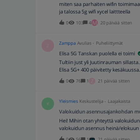
miten saa parhaiten wifin toimima
ja talossa 5g wifi xycel laittteella
M
0
103
4
20 päivää sitten
Zamppa
Avulias
Puheliittymät
Z
Elisa 5G Tanskan puolella ei toimi
Tultiin just yli Juutinrauman sillasta
Elisa 5G+ 400 päivitetty kesäkuussa.
verkkoon, eikä tarjolla ole muita. 
Z
0
76
1
21 päivää sitten
simminä, jossa data kulkee. Mikäs nä
16.7.2026 // Muokattu otsikkoa hie
Yleismies
Keskustelija
Laajakaista
Y
Valokuidun asennusajankohdan m
Hei! Mihin otan yhteyttä valokuidu
valokuidun asennus heinä/elokuun ta
laittamassa boxin ulko ja sisäseinää
0
56
1
21 päivää sitten