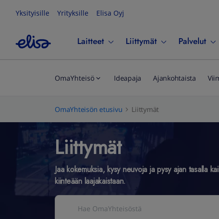
Yksityisille
Yrityksille
Elisa Oyj
Laitteet
Liittymät
Palvelut
OmaYhteisö
Ideapaja
Ajankohtaista
Vii
OmaYhteisön etusivu
Liittymät
Liittymät
Jaa kokemuksia, kysy neuvoja ja pysy ajan tasalla kaikes
kiinteään laajakaistaan.