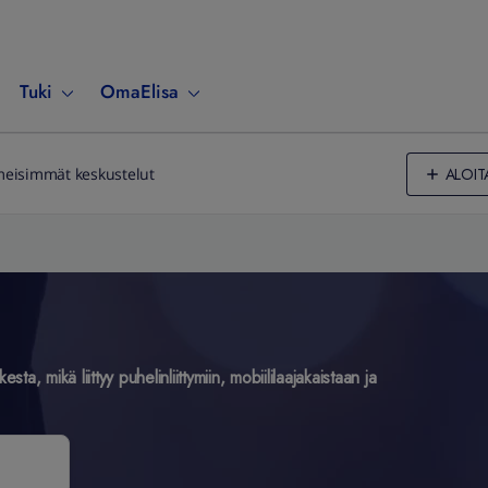
Tuki
OmaElisa
ALOIT
meisimmät keskustelut
ta, mikä liittyy puhelinliittymiin, mobiililaajakaistaan ja