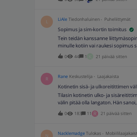
valokuidun kaapelinvedon ajankoht
suoritetaan iso salaojaremontti, jol
seuraavana päivänä oli kaapelinvetä
LiAle
Tiedonhaluinen
Puheliittymät
L
hän tuohtuneena totesi, että tullaa
Sopimus ja sim-kortin toimitus
olla yhteydessä tuosta ajankohdan 
Tein teidän kanssanne liittymäsopim
ajankohtaan? Olisi hullua asentaa k
minulle kotiin vai raukesi sopimus 
kuvaavammaksi. -Burnett
K
0
44
1
21 päivää sitten
Rane
Keskustelija
Laajakaista
R
Kotinetin sisä- ja ulkoreitittimen vä
Tilasin kotinetin ulko- ja sisäreititti
välin pitää olla langaton. Hän sanoi
Mutta mielestäni homma toimii kuite
R
0
183
11
21 päivää sitten
valmis perumaan koko kaupan, kosk
Nacklemadge
Tulokas
Mobiililaajakais
N