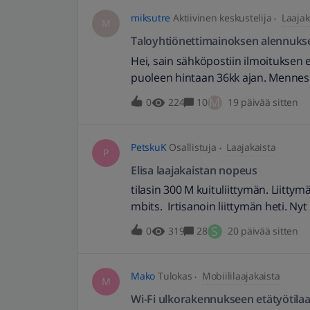
kotimaan
miksutre
Aktiivinen keskustelija
Laajak
M
Taloyhtiönettimainoksen alennuks
Hei, sain sähköpostiin ilmoituksen e
puoleen hintaan 36kk ajan. Mennes
olikin hinnoissa yhteyksissä vain -2
M
0
224
10
19 päivää sitten
nykyistä liittymää ei siinäkään ollu
harhaanjohtavaa markkinointiaEDIT
HerraParta
PetskuK
Osallistuja
Laajakaista
P
Elisa laajakaistan nopeus
tilasin 300 M kuituliittymän. Liittymä
mbits. Irtisanoin liittymän heti. Nyt 
ei koskaan toimittanut. Asiakaspalvel
S
0
319
28
20 päivää sitten
Pääseekö heistä eroon ainoastaan 
15.7.2026 // Muokattu otsikkoa ku
Mako
Tulokas
Mobiililaajakaista
M
Wi-Fi ulkorakennukseen etätyötila