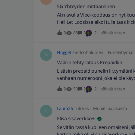
5G Yhteyden mittaaminen
AI:n avulla Vibe-koodaus on nyt kuum
Hell Let Loosissa alkoi tulla taas ki
yhteys on hidas ja pingi korkea, mutt
3
88
3
21 päivää sitten
modeemilta lukea yhteyden tunnusl
“prepaidlatauslahjakortti” niin ens
luettuja arvoja, ja niistä muodostet
Nugget
Tiedonhaluinen
Puheliittymät
N
yhden luvun joka kertoo minulle h
Väärin tehty lataus Prepaidiin
Connection Health ottaa huomioon 
Lisäsin prepaid puhelin liittymään
painottaa pingiä koska latenssi ker
vanhaan numerooni joka ei ole käytös
palvelemaan käyttäjää sillä hetkellä
mitään tehdä ja löivät linjan poikki
näe mitään raportoimisen arvoista,
2
50
2
21 päivää sitten
numeroon, se ei ollut minun virhe
arvot kuvaajiin: 30.6 Modeemin yhte
lomalla Suomessa ja edellinen nume
Norsunluurannikko–Norja‑peli
16.7.2026 // Muokattu otsikkoa ku
Laura26
Tulokas
Mobiililaajakaista
L
Elisa sisäverkko+
Selvitän tässä kuolleen omaiseni jäl
kertoa mikä oli Elisa sisäverkko± p