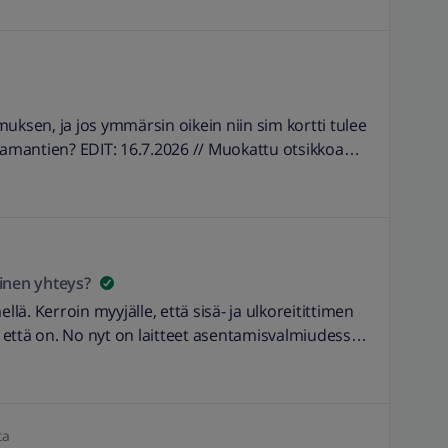
aa pitää muuttaa, koska elokuussa pihallamme
loin asennettu valokaapeli katkeaisi. Kuitenkin
jä oven takana ja kun kerroin hänelle tilanteesta,
n sitten elokuussa jos ehditään!Mihin kannattaa
muutoksesta, että asennus saataisiin oikeaan
uksen, ja jos ymmärsin oikein niin sim kortti tulee
aapeli ennen piharemonttia joka on pakollinen.
samantien? EDIT: 16.7.2026 // Muokattu otsikkoa
linen yhteys?
mellä. Kerroin myyjälle, että sisä- ja ulkoreitittimen
, että on. No nyt on laitteet asentamisvalmiudessa.
nkin langallisena. Mikä avuksi. Sinällään olen
a tämä ei ollut ainoa myyjän epäselvyys….
ta