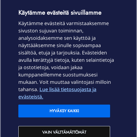
Käytämme evästeitä sivuillamme
Käytämme evästeitä varmistaaksemme
OmaYhteisö-käyttöehdot
Accessibility statement
sivuston sujuvan toiminnan,
analysoidaksemme sen käyttöä ja
näyttääksemme sinulle sopivampaa
sisältöä, etuja ja tarjouksia. Evästeiden
Laitteet & liittymät
avulla kerättyjä tietoja, kuten selaintietoja
ja ostotietoja, voidaan jakaa
Palvelut
kumppaneillemme suostumuksesi
mukaan. Voit muuttaa valintojasi milloin
tahansa.
Lue lisää tietosuojasta ja
Tuki
evästeistä.
Ajankohtaista
HYVÄKSY KAIKKI
Elisa Oyj
VAIN VÄLTTÄMÄTTÖMÄT