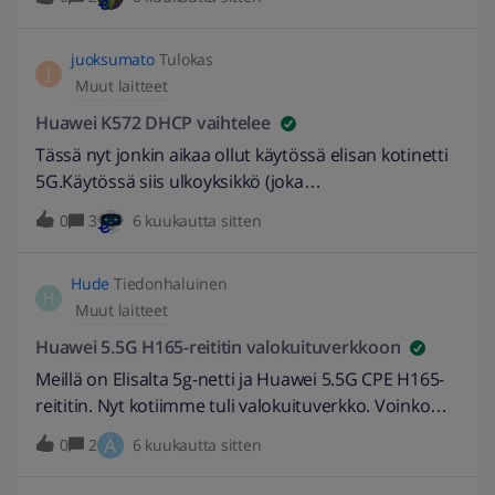
ei Elisalle pääse jättämään soittopyyntöä että voisi
asiaan saada selvyys. Menisikö tätä kautta?
juoksumato
Tulokas
J
Muut laitteet
Huawei K572 DHCP vaihtelee
Tässä nyt jonkin aikaa ollut käytössä elisan kotinetti
5G.Käytössä siis ulkoyksikkö (joka
siltaavana): Huawei 5G CPE MAX5Sekä sisäyksikkö:
0
3
6 kuukautta sitten
Huawei K572Viimeisimmän firmiksen
(K572_Elisa2_R024C00SPC121) jälkeen nyt on
Hude
Tiedonhaluinen
muutaman kerran yön aikana vaihtunut DHCP alue
H
Muut laitteet
tuosta K572 itsestään 192.168.100. → 192.168.101.
sekä takaisin 192.168.101. → 192.168.100. Samalla
Huawei 5.5G H165-reititin valokuituverkkoon
myös tietysti vaihtuu laitteen hallinta IP
Meillä on Elisalta 5g-netti ja Huawei 5.5G CPE H165-
192.168.100.1 → 192.168.101.1En tiedä varmaksi
reititin. Nyt kotiimme tuli valokuituverkko. Voinko
koskeeko ongelma vain uusinta firmistä, mutta
kytkeä tämän Elisalta ostamani reitittimen
Ä
0
2
6 kuukautta sitten
itsellä ongelma alkoi vasta uusimman päivittymisen
valokuituverkon päätelaitteeseen ja muodostaa sen
jälkeen.Virheenkorjauslokiin tulee rivi:1981-01-01
avulla langattoman verkon kotiimme vai onko