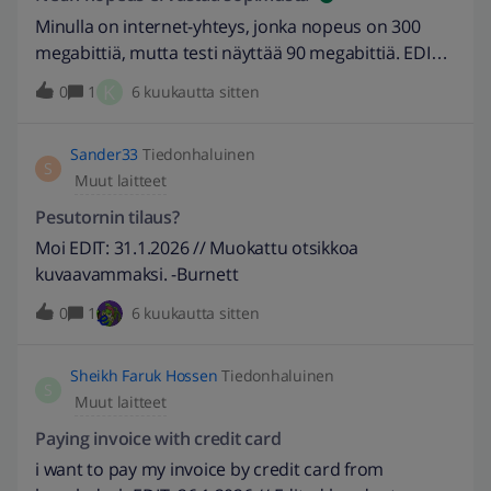
Minulla on internet-yhteys, jonka nopeus on 300
megabittiä, mutta testi näyttää 90 megabittiä. EDIT:
2.2.2026 // Muokattu otsikkoa kuvaavammaksi. -
K
0
1
6 kuukautta sitten
Burnett
Sander33
Tiedonhaluinen
S
Muut laitteet
Pesutornin tilaus?
Moi EDIT: 31.1.2026 // Muokattu otsikkoa
kuvaavammaksi. -Burnett
0
1
6 kuukautta sitten
Sheikh Faruk Hossen
Tiedonhaluinen
S
Muut laitteet
Paying invoice with credit card
i want to pay my invoice by credit card from