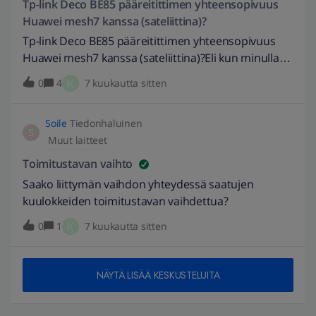
Tp-link Deco BE85 pääreitittimen yhteensopivuus
Huawei mesh7 kanssa (sateliittina)?
Tp-link Deco BE85 pääreitittimen yhteensopivuus
Huawei mesh7 kanssa (sateliittina)?Eli kun minulla
on entuudestaan kolme Huawei mesh7 laitetta ja
K
0
4
7 kuukautta sitten
nyt ostin TP-link Decon BE85 reitittimen, jonka
haluaisin pääreitittimeksi ja huawein laitteet sen
Soile
Tiedonhaluinen
sateliiteiksi ??? Elisan myyjä kehui ostotilanteessa,
S
Muut laitteet
että ne toimivat saumattomasti yhdessä, kunhan
vain yhdistää ne normaalisti toisiinsa.Jaaha, eipä
Toimitustavan vaihto
vain tahdo onnistua, mikä neuvoksi ???
Saako liittymän vaihdon yhteydessä saatujen
kuulokkeiden toimitustavan vaihdettua?
K
0
1
7 kuukautta sitten
NÄYTÄ LISÄÄ KESKUSTELUITA