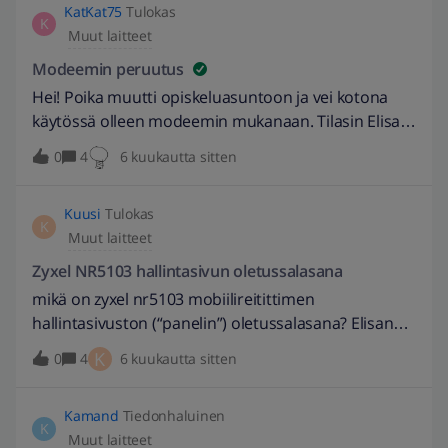
00:00:15 [Warning][Debug-Log] dynamic:
KatKat75
Tulokas
järkevämpää ostaa uusi reititin?
K
[LAN]Receive Lan configuration change event.
Muut laitteet
Modeemin peruutus
Hei! Poika muutti opiskeluasuntoon ja vei kotona
käytössä olleen modeemin mukanaan. Tilasin Elisa
myymälästä uuden modeemin. Poika ei tarvitsekaan
0
4
6 kuukautta sitten
sitä modeemia, joka meillä oli käytössä aiemmin,
koska netti tulee seinästä. Onko minun nyt pakko
Kuusi
Tulokas
ottaa tuo tilaamani modeemi vai voinko perua
K
Muut laitteet
tilauksen, koska en tarvitse sitä jo toimivan seinässä
kiinni olevan modeemin vuoksi. Tiedän, että jos
Zyxel NR5103 hallintasivun oletussalasana
olisin tilannut etämyynnistä niin voisin siinä
mikä on zyxel nr5103 mobiilireitittimen
tapauksessa perua.
hallintasivuston (“panelin”) oletussalasana? Elisan
ohjeissa lukee vain XXXXXXXXX.
K
0
4
6 kuukautta sitten
Kamand
Tiedonhaluinen
K
Muut laitteet