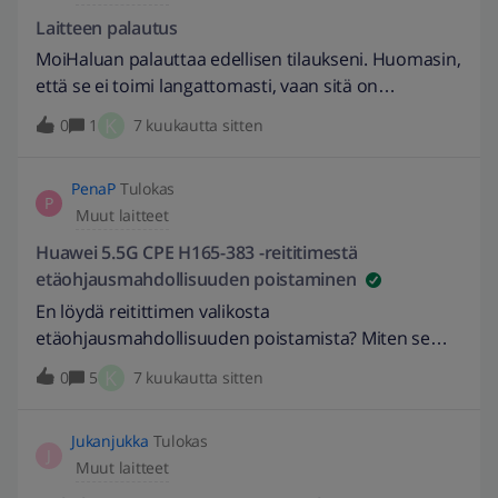
Laitteen palautus
MoiHaluan palauttaa edellisen tilaukseni. Huomasin,
että se ei toimi langattomasti, vaan sitä on
käytettävä sähköllä. Tämä tilaus on erittäin painava
K
0
1
7 kuukautta sitten
ja minun on vaikea palauttaa sitä. Posti toi sen
minulle.Auta minua. EDIT: 5.1.2026 // Muokattu
PenaP
Tulokas
otsikkoa kuvaavammaksi. -Burnett
P
Muut laitteet
Huawei 5.5G CPE H165-383 -reititimestä
etäohjausmahdollisuuden poistaminen
En löydä reitittimen valikosta
etäohjausmahdollisuuden poistamista? Miten se
tehdään?Sehän on yksi tärkeimmistä
K
0
5
7 kuukautta sitten
asetuksista! EDIT: 5.1.2026 // Muokattu otsikkoa
kuvaavammaksi. -Burnett
Jukanjukka
Tulokas
J
Muut laitteet