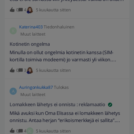
nimen ensimmäiseen sarakkeeseen? Satunnaisesti
Alusta asti samassa wifissä.Eikä auta seinästä
0
4
5 kuukautta sitten
siinä näkyy yhden tai kahden laitteen nimi.
irrottaminen chromegast tai wifi laite.
Katerina403
Tiedonhaluinen
K
Muut laitteet
Kotinetin ongelma
Minulla on ollut ongelmia kotinetin kanssa (SIM-
kortilla toimiva modeemi) jo varmasti yli viikon.
Joudun käynnistämään reitittimen jatkuvasti
0
3
5 kuukautta sitten
uudelleen. Mistä tämä voi johtua? EDIT 16.2.2026 //
Muokattu otsikkoa aihetta paremmin kuvaavaksi. -
Auringonkukka87
Tulokas
sannika
A
Muut laitteet
Lomakkeen lähetys ei onnistu : reklamaatio
Mikä avuksi kun Oma Elisassa ei lomakkeen lähetys
onnistu. Antaa herjan “erikoismerkkejä ei sallita”.
Pisteet on ainoat välimerkit joita käytän. Kopioin
K
0
4
5 kuukautta sitten