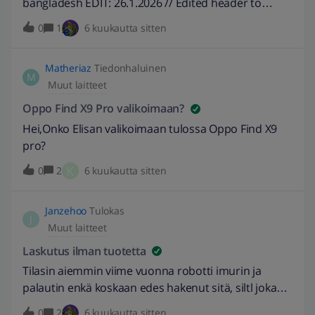
bangladesh EDIT: 26.1.2026 // Edited header to
match text better. -Burnett
0
1
6 kuukautta sitten
Matheriaz
Tiedonhaluinen
M
Muut laitteet
Oppo Find X9 Pro valikoimaan?
Hei,Onko Elisan valikoimaan tulossa Oppo Find X9
pro?
K
0
2
6 kuukautta sitten
Janzehoo
Tulokas
J
Muut laitteet
Laskutus ilman tuotetta
Tilasin aiemmin viime vuonna robotti imurin ja
palautin enkä koskaan edes hakenut sitä, siltl joka
kuukausi veloitetaan tililtä imurista. Ja kun nykyään
0
2
6 kuukautta sitten