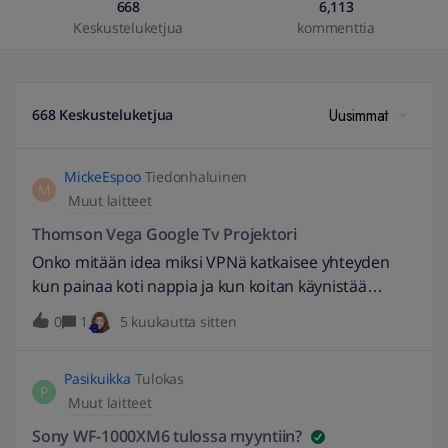
668
6,113
Keskusteluketjua
kommenttia
Uusimmat
668 Keskusteluketjua
MickeEspoo
Tiedonhaluinen
M
Muut laitteet
Thomson Vega Google Tv Projektori
Onko mitään idea miksi VPNä katkaisee yhteyden
kun painaa koti nappia ja kun koitan käynistää
Pluto.tv appin tai Tubi appi joka ei vielä toimi
0
1
5 kuukautta sitten
suomessa olen kokeilut nordvpnää ja ipvanshiä
molemat tekee saman. Elisa viihde plus boxin
Pasikuikka
Tulokas
kanssa ja jopa olen kokeilut minun samsung feestyle
P
Muut laitteet
2 kanssa mihin olen liitännyt tommosen kiina tv
tikun jossa on google ja sillä jopa toimii mutta ei tällä
Sony WF-1000XM6 tulossa myyntiin?