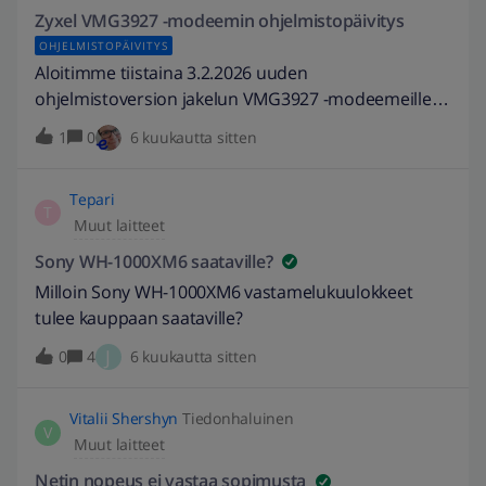
Zyxel VMG3927 -modeemin ohjelmistopäivitys
OHJELMISTOPÄIVITYS
Aloitimme tiistaina 3.2.2026 uuden
ohjelmistoversion jakelun VMG3927 -modeemeille.
Päivitykset tapahtuvat pienissä erissä lähiviikkojen
1
0
6 kuukautta sitten
aikana.Päivitys ei vaadi asiakkailtamme
toimenpiteitä. Päivitykset tehdään erissä yöaikaan.
Tepari
Älä siis huoli, jos et saa päivitystä ensimmäisten
T
Muut laitteet
joukossa. Jos huomaat, että yhteys lakkaa
toimimasta ja laitteen valot vilkkuvat, laite on
Sony WH-1000XM6 saataville?
päivittymässä. Älä sammuta tai irrota laitetta
Milloin Sony WH-1000XM6 vastamelukuulokkeet
verkkovirrasta päivityksen aikana.Uusi
tulee kauppaan saataville?
ohjelmistoversio VMG3927-B50A_Elisa6_V5.13
J
0
4
6 kuukautta sitten
sisältääKorjauksia laitteen sisäiseen
toimintavarmuuteen Laitteen paikallishallinnan
sertifikaatin uusintaVMG3927 -modeemin ohjeet
Vitalii Shershyn
Tiedonhaluinen
V
Muut laitteet
Netin nopeus ei vastaa sopimusta