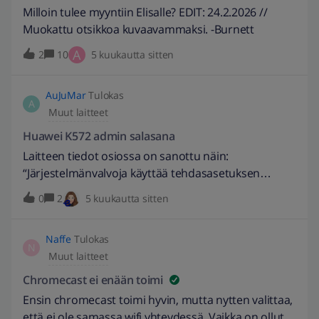
projektorilla satuisko tämä olevan joku manantai
Milloin tulee myyntiin Elisalle? EDIT: 24.2.2026 //
kappale.
Muokattu otsikkoa kuvaavammaksi. -Burnett
A
2
10
5 kuukautta sitten
AuJuMar
Tulokas
A
Muut laitteet
Huawei K572 admin salasana
Laitteen tiedot osiossa on sanottu näin:
“Järjestelmänvalvoja käyttää tehdasasetuksen
mukaista salasanaa. Jos haluat vaihtaa salasanan,
0
2
5 kuukautta sitten
ota yhteyttä operaattoriin. Lisätietoja salasanan
vaihtamisesta on suojauksen hallintaa käsittelevässä
Naffe
Tulokas
osiossa osoitteessa http://support.huawei.com.”
N
Muut laitteet
Onko niin, että salasanaa ei voi muuttaa itse?
Ainakaan se ei toimi muuttamisyrityksen jälkeen.
Chromecast ei enään toimi
Toinen kysymys koskee laiteluetteloa päätelaite
Ensin chromecast toimi hyvin, mutta nytten valittaa,
osiossa, Miten voi laittaa laitteen selväkielisen
että ei ole samassa wifi yhteydessä. Vaikka on ollut.