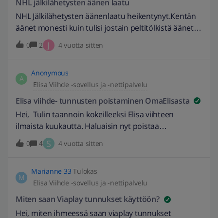
NHL jälkilähetysten äänen laatu
Puhelinmyynnin irtisanomis aika on 14 vrk.
NHL Jälkilähetysten äänenlaatu heikentynyt.Kentän
äänet monesti kuin tulisi jostain peltitölkistä äänet.
Selostus kuulu hyvin mutta kenttä-äänet surkeita.
J
0
2
4 vuotta sitten
Onko kukaan muu kiinnittänyt asiaan huomiota?
Todella ärsyttävää kuunnella.
Anonymous
A
Elisa Viihde -sovellus ja -nettipalvelu
Elisa viihde- tunnusten poistaminen OmaElisasta
Hei, Tulin taannoin kokeilleeksi Elisa viihteen
ilmaista kuukautta. Haluaisin nyt poistaa
OmaElisassa yhä näkyvän Elisa viihteen tunnuksen,
S
0
4
4 vuotta sitten
säpon jne. Miten tämä tapahtuu?
Marianne 33
Tulokas
M
Elisa Viihde -sovellus ja -nettipalvelu
Miten saan Viaplay tunnukset käyttöön?
Hei, miten ihmeessä saan viaplay tunnukset