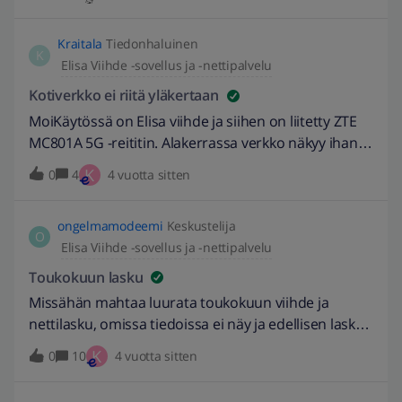
viihde premium ja sama netti 44,90/kk. Netti M 20e ja
Viihde -sovellus 2.48.1 (3411).
viihde 18e. Kahden vuoden sopimus.Jatkuuko netti
Kraitala
Tiedonhaluinen
sitten päälle vielä vuoden hintaan 26,90 ja
K
Elisa Viihde -sovellus ja -nettipalvelu
muuttuuko Elisa viihde premiumin hinta ylöspäin?
Onko 18e /kk normihinta?Meillä on nyt tavallinen
Kotiverkko ei riitä yläkertaan
Elisa viihde vaimon nimissä. Mikä on sen hinta
MoiKäytössä on Elisa viihde ja siihen on liitetty ZTE
kuituliittymässä ilman nettiliittymää?Jos haluamme
MC801A 5G -reititin. Alakerrassa verkko näkyy ihan
säilyttää nykyiset Elisa viihteessä olevat tallenteet,
ok, mutta yläkerrassa verkkoa ei näy. Kyseessä on
K
0
4
4 vuotta sitten
tulisi tilaus tehdä varmaankin vaimon nimissä. Saako
ihan normaali rivitaloasunto noin 100m2.Olen
hän saman alennetun hinnan?Nettiliittymä tarjoaa
miettinyt MES-verkkoa. Millainen MES kannattaa
reititintä. Tarvitseeko sellaista tilata? Kuituliittymän
ongelmamodeemi
Keskustelija
rakentaa tai onko muita vaihtoehtoja joilla verkko
O
mukana tulee kaksi MESH laitetta.
Elisa Viihde -sovellus ja -nettipalvelu
näkyisi myös yläkerrassa?
Toukokuun lasku
Missähän mahtaa luurata toukokuun viihde ja
nettilasku, omissa tiedoissa ei näy ja edellisen laskun
mukaan eräpäiväkin on 4 päivän päästä?
K
0
10
4 vuotta sitten