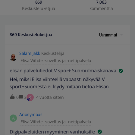
869
7,063
Keskusteluketjua
kommenttia
Uusimmat
869 Keskusteluketjua
Salamijakk
Keskustelija
Elisa Viihde -sovellus ja -nettipalvelu
elisan palvelutiedot V spor+ Suomi ilmaiskanava
Hei, miksi Elisa viihteellä vapaasti näkyvää V
sport+Suomesta ei löydy mitään tietoa Elisan
sivuilta, Viihteestä, Oma Elisasta, verkkosivuilta..?
K
0
3
4 vuotta sitten
Muiden operaattorien sivuilla tämä vapaa kanava V
sport+ Suomi näkyy verkossa ja heidän sivuiltaan?
Anonymous
Tämä ei ole ensimmäinen kerta, kun tietoja
A
Elisa Viihde -sovellus ja -nettipalvelu
pimitetään Elisalla? Miksei sähköpostilla voi ottaa
yhteyttä elisan asiakaspalveluun? Yritin myös
Digipalveluiden myyminen vanhuksille