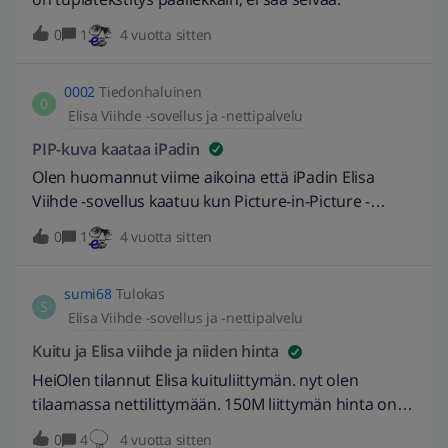
0
1
4 vuotta sitten
0002
Tiedonhaluinen
0
Elisa Viihde -sovellus ja -nettipalvelu
PIP-kuva kaataa iPadin
Olen huomannut viime aikoina että iPadin Elisa
Viihde -sovellus kaatuu kun Picture-in-Picture -
näkymästä vaihtaa takaisin koko ruutu -näkymään.
0
1
4 vuotta sitten
Ongelma on toistunut nyt muutaman kerran ja aina
tuossa samassa siirtymässä pip-kuvasta koko
sumi68
Tulokas
ruutuun. Ruutu välähtää vihreänä ja iPad käynnistyy
S
Elisa Viihde -sovellus ja -nettipalvelu
uudelleen. Tuollainen kaatuminen on muutoin
todella harvinaista. En muista että neljän vuoden
Kuitu ja Elisa viihde ja niiden hinta
aktiivisen käytön aikana mikään muu sovellus olisi
HeiOlen tilannut Elisa kuituliittymän. nyt olen
kaatunut noin että aiheuttaa iPadin
tilaamassa nettilittymään. 150M liittymän hinta on
uudelleenkäynnistymisen. Käytössä iPad Pro (12,9
26,90 36kk. Lisäpalvelut kohdassa tarjotaan Elisa
0
4
4 vuotta sitten
tuumaa 3. sukupolvi), ohjelmistoversio 15.4.1 ja Elisa