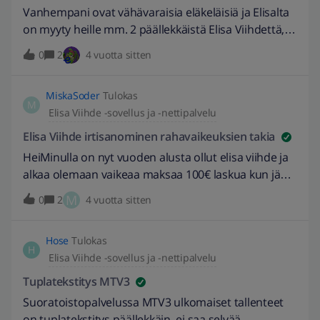
Messengerillä, mutta ei toiminut? Ainoa tapa saada
Vanhempani ovat vähävaraisia eläkeläisiä ja Elisalta
yhteys elisan aspaan on puhelin?
on myyty heille mm. 2 päällekkäistä Elisa Viihdettä,
on laajakaistaa ja netti simkorttia,
0
2
4 vuotta sitten
kanavapaketteja....missä on vastuu, nyt kun heillä ei
ole rahaa maksaa lähes 170 euron kuukausilaskuja?
MiskaSoder
Tulokas
Palveluissa 6 kk irtisanomisaika. Miten voi olla
M
Elisa Viihde -sovellus ja -nettipalvelu
mahdollista, että tällaista voi tapahtua? Ymmärrän
oikein hyvin myyjien tulospalkkauksen, olen myös
Elisa Viihde irtisanominen rahavaikeuksien takia
itse myyntityössä, mutta missä vastuu. Ei 75
HeiMinulla on nyt vuoden alusta ollut elisa viihde ja
vuotiaille ihmisillä.ole aavistustakaan tarvittavista
alkaa olemaan vaikeaa maksaa 100€ laskua kun jään
palveluista tai siitä, mitä heille on myyty..... Nyt on
työttömäksi. Pystyykö elisa viihde pakettia irtisanoa
M
0
2
4 vuotta sitten
laskuja 700 € maksamatta, puhelin suljettu ja hätä
tämän takia? Viime viikolla minulle soitettiin elisalta
suuri.Ei vain mene ymmärrykseeni. Nykypäivän
ja tarjottiin jotakin läppäriä tms. samalla päätin
palveluiden ja yritysten vastuullisuuspuheet eivät
Hose
Tulokas
sitten kysyä täst asiasta että pystyykö irtisanoa niin
H
ainakaan tässä yhteydessä pidä paikkaansa.
Elisa Viihde -sovellus ja -nettipalvelu
myyjä vastasi vain että ei valitettavasti pysty.
Tuplatekstitys MTV3
Suoratoistopalvelussa MTV3 ulkomaiset tallenteet
on tuplatekstitys päällekkäin, ei saa selvää.