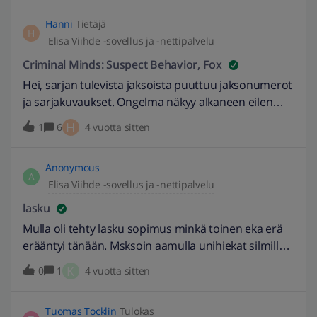
Asmand kirjoitti blogissaan 19.3.2019 otsikolla:
Hanni
Tietäjä
Chrome v73 breaks ViihdeHelper vai jokin muu?
H
Elisa Viihde -sovellus ja -nettipalvelu
Olisin taltioinut tietokoneelleni muutaman kohta
poistuvan dokumenttiohjelman.
Criminal Minds: Suspect Behavior, Fox
Hei, sarjan tulevista jaksoista puuttuu jaksonumerot
ja sarjakuvaukset. Ongelma näkyy alkaneen eilen
19.4.2022 klo 22 alkaneesta jaksosta. Toivottavasti
H
1
6
4 vuotta sitten
saadaan korjatuksi, koska sarjaa tallentavalle tämä
on hankalaa, kiitos!
Anonymous
A
Elisa Viihde -sovellus ja -nettipalvelu
lasku
Mulla oli tehty lasku sopimus minkä toinen eka erä
erääntyi tänään. Msksoin aamulla unihiekat silmillä
ja siirto palvelu maksoi ensin sen koko laskun eli
K
0
1
4 vuotta sitten
molemmat erät ja sitten varmuudenvuoksi kahteen
kertaan. Ja nyt teillä on jokin työtaistelu ja ketään ei
Tuomas Tocklin
Tulokas
saa mistään kiinni. Se o ihan ok et se meni se koko