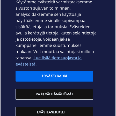
Käytämme evästeitä varmistaaksemme
OmaYhteisö-käyttöehdot
Accessibility statement
sivuston sujuvan toiminnan,
analysoidaksemme sen käyttöä ja
näyttääksemme sinulle sopivampaa
sisältöä, etuja ja tarjouksia. Evästeiden
Laitteet & liittymät
avulla kerättyjä tietoja, kuten selaintietoja
ja ostotietoja, voidaan jakaa
Palvelut
kumppaneillemme suostumuksesi
mukaan. Voit muuttaa valintojasi milloin
tahansa.
Lue lisää tietosuojasta ja
Tuki
evästeistä.
Ajankohtaista
HYVÄKSY KAIKKI
Elisa Oyj
VAIN VÄLTTÄMÄTTÖMÄT
In English
EVÄSTEASETUKSET