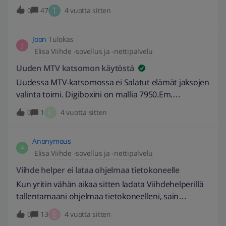
foorumiksi missä jakaa osaamista ja vinkkejä
T
0
47
4 vuotta sitten
toisilleen. Tänne voi myös ilmoitella API rajapinnassa
ilmenevistä ongelmista ja bugeista. API Info sisältää
Joon
Tulokas
tietoa niille, jotka ovat kiinnostuneita liittymään
J
Elisa Viihde -sovellus ja -nettipalvelu
devaajiin ja ohjeet API keyn hankkimiseen (sisältää
myös sopimusten tulkinnasta paljon tietoa) API
Uuden MTV katsomon käytöstä
Julkaisut ja bugiraportit on keskustelu, missä
Uudessa MTV-katsomossa ei Salatut elämät jaksojen
devaajat voivat julkaista omia sovelluksiaan ja infota
valinta toimi. Digiboxini on mallia 7950.Em.
näiden päivityksistä, tuolla voi myös ilmoitella
Ohjelmasivulla boxin kaukosäädin ei reagoi
K
0
1
4 vuotta sitten
bugeista mitä käyttäjäpuolelta havaitaan API
painalluksiin, jotta voisi kuvavalikosta valita
devauksen dokumentaatiot löytyy jatkossa
ohjelman jakson. En tiedä onko vika digiboxissa,
GitHubista
Anonymous
kaukosäätimessä, Samsung (8005) televisiossa vai
A
Elisa Viihde -sovellus ja -nettipalvelu
uuden Katsomon sivulla. Edellisessä Mtv versiossa
ongelmia ei ollut.Mahtaisiko kukaan tunnistaa
Viihde helper ei lataa ohjelmaa tietokoneelle
tällaista vikaa?
Kun yritin vähän aikaa sitten ladata Viihdehelperillä
tallentamaani ohjelmaa tietokoneelleni, sain
ilmoituksen: Viesti osoitteesta elisaviihde.fi Failed to
E
0
13
4 vuotta sitten
refresh token Onkohan kyseessä ongelma, josta