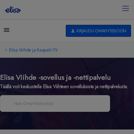
KIRJAUDU OMAYHTEISÖÖN
Elisa Viihde ja Kaapeli-TV
Elisa Viihde -sovellus ja -nettipalvelu
Täällä voit keskustella Elisa Viihteen sovelluksista ja nettipalvelusta.