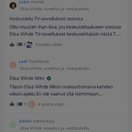
jusbe
Avulias
Elisa Viihde -sovellus ja -nettipalvelu
Keskustelu TV-sovellukset osiossa
Olisi muuten ihan kiva, jos keskustelualueen osiossa
Elisa Viihde TV-sovellukset keskusteltaisiin niistä TV-
sovelluksista, eikä esim. palvelupakettien
2
2
4 vuotta sitten
irtisanomisesta ym. yleisestä Viihde-asiasta. Ei liene
mitään järkeä koko aluejaossa, jos keskustelut ovat
Laali
Osallistuja
ihan mitä sattuu ihan millä tahansa alueella. Olisiko
L
Elisa Viihde -sovellus ja -nettipalvelu
tässä vähän moderaattoreille töitä?
Elisa Viihde Mini
Tilasin Elisa Viihde Minin maksuttomana kahden
viikon ajaksi.En ole saanut sitä toimimaan
älytelevisiossani. Se ohjaa aina Viaplayhyn, joka siellä
L
0
11
4 vuotta sitten
kyllä on.Millä ihmeellä saan sen näkymään?Ja miten
peruutan tilaukseni, ettei maksullinen kuukausitilaus
äitiliini
Valmentaja
ehdi alkamaan?
Ä
Elisa Viihde -sovellus ja -nettipalvelu