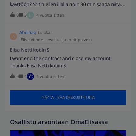
käyttöön? Yritin eilen illalla noin 30 min saada niitä
käyttöön ja mikään ei auta. Ei salasanan uusiminen
L
0
3
4 vuotta sitten
ei mikään mitä tein. Nyt yritin soittaa
asiakaspalveluun ja tottakai se on nyt kiinni. Olen
Abdlhaq
Tulokas
maksanut viaplay palvelusta jo yli kuukauden enkä
A
Elisa Viihde -sovellus ja -nettipalvelu
ole sitä vielä käyttänyt ja nyt oli tarkotus ottaa
käyttöön ja en saa toimimaan. Osaisiko joku auttaa
Elisa Netti kotiin S
mikä siinä on vikana? Mistä ne saa käyttöön?
I want end the contract and close my account.
Thanks Elisa Netti kotiin S
0
4
4 vuotta sitten
NÄYTÄ LISÄÄ KESKUSTELUITA
Osallistu arvontaan OmaElisassa