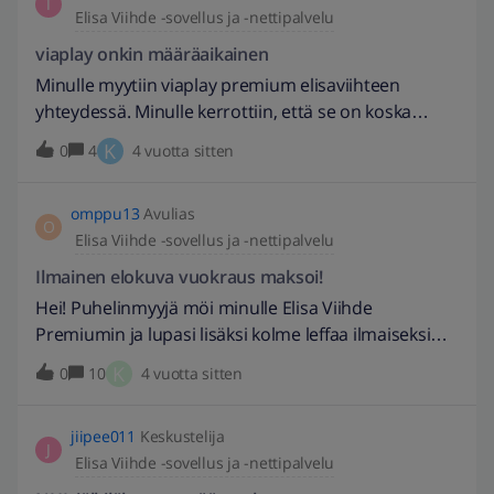
T
Elisa Viihde -sovellus ja -nettipalvelu
lasku, mut jos sen ylimääräisen toisen osan sais
takas?
viaplay onkin määräaikainen
Minulle myytiin viaplay premium elisaviihteen
yhteydessä. Minulle kerrottiin, että se on koska
tahansa päätettävissä. Lopetin tilauksen ja nyt se
K
0
4
4 vuotta sitten
onkin voimassa marraskuuhun saakka! Onkin siis
lupauksesta huolimatta määräaikainen.Menisiköhän
omppu13
Avulias
kenties tätä kautta tieto oikeaan osoitteeseen, kun
O
Elisa Viihde -sovellus ja -nettipalvelu
suoraa viestiä aspaan ei taida millään saada
lähetettyä.
Ilmainen elokuva vuokraus maksoi!
Hei! Puhelinmyyjä möi minulle Elisa Viihde
Premiumin ja lupasi lisäksi kolme leffaa ilmaiseksi
vuokraamosta! Lisäksi Elisalta saadun digiboxin
K
0
10
4 vuotta sitten
kannessa lukee, että asiakasetuna minulle kuuluu
yksi ilmainen elokuva! No, nyt vuokrasin eka leffan ja
jiipee011
Keskustelija
siitä pamahti sähköpostiini ilmoitus, että leffa
J
Elisa Viihde -sovellus ja -nettipalvelu
maksaakin minulle 16,90 €!!!! Koettakaahan korjata
tää juttu tai irtisanon koko tilauksen teiltä.