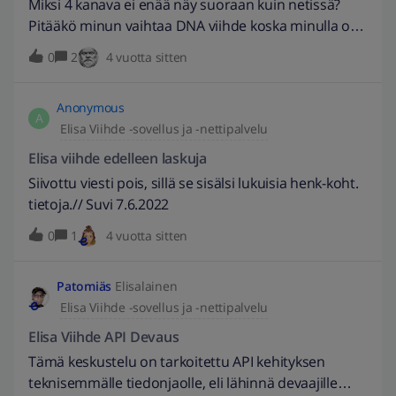
Miksi 4 kanava ei enää näy suoraan kuin netissä?
jälkeen se lyö itsensä kiinni valot palavat vielä
Pitääkö minun vaihtaa DNA viihde koska minulla on
normaalisti noin 5min kunnes Network valo menee
DNA valokuituverkko?
0
2
4 vuotta sitten
punaiseksi eikä pelaa enää. Ainut tapa miten netin
saa takaisin toimimaan on että irrottaa virtapiuha ja
laittaa takaisin. Myös on koitettu laittaa
Anonymous
A
tehdasasetukset yms vastaavat uudestaan boxiin
Elisa Viihde -sovellus ja -nettipalvelu
mitä on neuvotta palvelusta ja myös netistä mutta ei
Elisa viihde edelleen laskuja
mitään muutosta. Olisi jotain toimivuutta kiva saada.
Siivottu viesti pois, sillä se sisälsi lukuisia henk-koht.
Kumminkin reitittimestä maksettu n. 400€ ja
tietoja.// Suvi 7.6.2022
liittymästä vähän päälle 30€/kk ettei turhasta
kumminkaan tarvi maksaa. Ongelma ollut siis noin
0
1
4 vuotta sitten
par kk. K
Patomiäs
Elisalainen
Elisa Viihde -sovellus ja -nettipalvelu
Elisa Viihde API Devaus
Tämä keskustelu on tarkoitettu API kehityksen
teknisemmälle tiedonjaolle, eli lähinnä devaajille