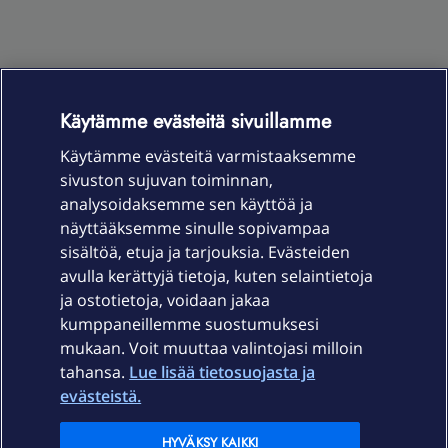
Käytämme evästeitä sivuillamme
Käytämme evästeitä varmistaaksemme
OmaYhteisö-käyttöehdot
Accessibility statement
sivuston sujuvan toiminnan,
analysoidaksemme sen käyttöä ja
näyttääksemme sinulle sopivampaa
sisältöä, etuja ja tarjouksia. Evästeiden
Laitteet & liittymät
avulla kerättyjä tietoja, kuten selaintietoja
ja ostotietoja, voidaan jakaa
Palvelut
kumppaneillemme suostumuksesi
mukaan. Voit muuttaa valintojasi milloin
tahansa.
Lue lisää tietosuojasta ja
Tuki
evästeistä.
Ajankohtaista
HYVÄKSY KAIKKI