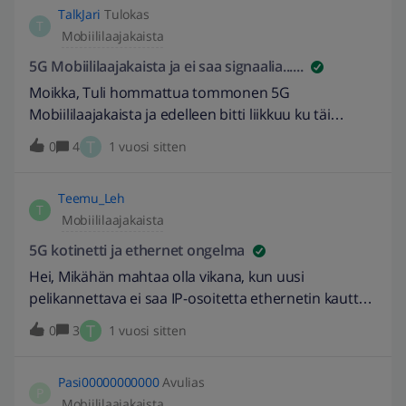
ole?!
TalkJari
Tulokas
pitäisikö näin olla?Käytännön nopeus esim.
T
Mobiililaajakaista
Bittorrentilla ja selaimen latauksilla testattuna on
tuo liittymän maksiminopeus.
5G Mobiililaajakaista ja ei saa signaalia......
Moikka, Tuli hommattua tommonen 5G
Mobiililaajakaista ja edelleen bitti liikkuu ku täi
tervassa……Pitäisi saada selville missä on lähin /
T
0
4
1 vuosi sitten
lähimmät Elisan tukiasemat/-mastot mihin erittäin
suuntaavan antennin voisi kohdistaa.EDIT: 2.9.2024
Teemu_Leh
// Muokattu pois sijaintitieto. - Ilponen
T
Mobiililaajakaista
5G kotinetti ja ethernet ongelma
Hei, Mikähän mahtaa olla vikana, kun uusi
pelikannettava ei saa IP-osoitetta ethernetin kautta?
Wifi toimii kyllä moitteetta, mutta on täysin
T
0
3
1 vuosi sitten
arpapeliä saako uusi kannettava IP-osoitetta vai ei,
joinakin päivinä IP osoite löytyy ja se toimii
Pasi00000000000
Avulias
normaalisti koko päivän, mutta joinakin päivinä IP-
P
Mobiililaajakaista