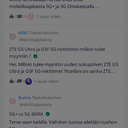
IP osoitetta palomuurille, enkä edes
mobiililaajakaista 5G+ ja 5G Omakaistalla
reitittimelle. Onko kyse siitä että Elisan
käytännössä mitään eroa? Itellä testissä tällähetkellä
P
0
11
1 vuosi sitten
mobiililaajakaistassa on NAT ja tällöin siihen väliin ei
tuo mobiililaajakaista 5g+ 1000mb ZTE MC7010
voi asentaa palomuuria niin että se saisi julkisen
modeemissa SA-tilassa, eikä juuri ollenkaan
IP:n? Vai onko kyse siitä että koska jaan 5G yhteyden
KR83
Tiedonhaluinen
parantunut viiveet, siinä 20ms molemmin puolin.
K
puhelimen kautta, se ei siksi toimi?
Mobiililaajakaista
Vanha liittymä normi 5g 1000mb. Onko järkeä lähteä
päivittämään settiä tohon omakaistaan?
ZTE G5 Ultra ja G5F 5G-reitittimet milloin tulee
myyntiin ?
Hei. Milloin tulee myyntiin uuden sukupolven ZTE G5
Ultra ja G5F 5G-reitittimet ?Itselläni on vanha ZTE
MC7010 jonka kanssa on todella paljon ongelmia
0
1
1 vuosi sitten
eikä yhteyttä saa enää vakaaksi, tilanne vain
pahentunut viimeisen 6kk sisällä. laite on 2v vanha.
Bumra
Tiedonhaluinen
Tehty myös reklamaatio Elisalle asiasta.
B
Mobiililaajakaista
5G+ vs 5G 600M
Terve vaan kaikille. Vaihdoin tuossa eilettäin tuohon