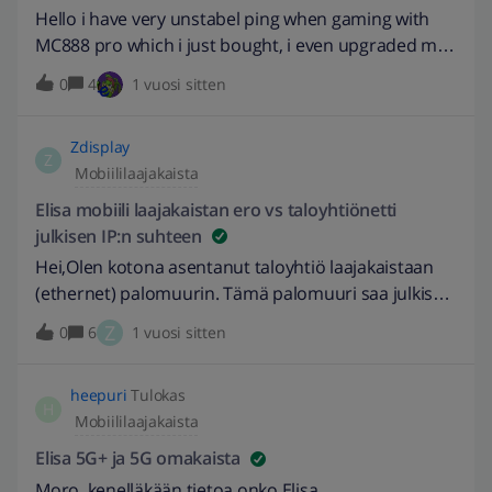
Hello i have very unstabel ping when gaming with
MC888 pro which i just bought, i even upgraded my
subcribtion and it didnt help
0
4
1 vuosi sitten
Zdisplay
Z
Mobiililaajakaista
Elisa mobiili laajakaistan ero vs taloyhtiönetti
julkisen IP:n suhteen
Hei,Olen kotona asentanut taloyhtiö laajakaistaan
(ethernet) palomuurin. Tämä palomuuri saa julkisen
IP osoitteen (vaihtuva) johon pystyn esimerkiksi
Z
0
6
1 vuosi sitten
ulkoapäin ottamaan yhteyden VPN:llä. Kaikki siis
toimii kuten pitää. Kun yritän tehdä samaa Elisan 5G
heepuri
Tulokas
mobiilikaistan avulla (johon tilattu julkinen IP), eli
H
Mobiililaajakaista
jaan 5G yhteyden Opnsense palomuuriin (välissä on
reititin jota olen kokeillut eri moodeissa, Access
Elisa 5G+ ja 5G omakaista
point tai repeater) niin en saa millään julkista WAN
Moro, kenelläkään tietoa onko Elisa