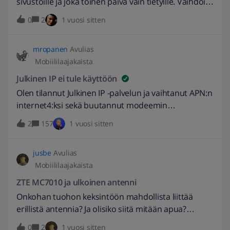
sivustoille ja joka toinen päivä vain tietyille. Vaihdoin
liittymäni 5 G:hen. Aluksi yhteys oli nopea, sitten
0
2
1 vuosi sitten
hidastui ja muuttui epävarmaksi. Samat ongelmat
niin tietokoneessa kuin kännykässä.Olen
mropanen
Avulias
käynnistänyt kummatkin uudelleen ja buutannut
Mobiililaajakaista
modeemin. Ei vaikutusta. Sama peli jatkuu aina vaan.
Voinko vielä jotain tehdä? Mistä tämä onglema voi
Julkinen IP ei tule käyttöön
johtua? Yhteys on, koska pääsen esim. lehtien
Olen tilannut Julkinen IP -palvelun ja vaihtanut APN:n
sivustoille, mutta en pankkiin, työsivustoille,
internet4:ksi sekä buutannut modeemin
sähköpostiin, cromecastiin...
muutamaankin otteeseen viime päivien aikana,
2
157
1 vuosi sitten
mutta edelleen modeemi saa 100.-alkuisen
IP:n.Näettekö jostain onko jotain jäänyt vaiheeseen?
jusbe
Avulias
Modeemi on H122-373 eli Huawei 5G CPE Pro 2.
Mobiililaajakaista
ZTE MC7010 ja ulkoinen antenni
Onkohan tuohon keksintöön mahdollista liittää
erillistä antennia? Ja olisiko siitä mitään apua?
Aiemmin keskusteltiin täällä modeemin
0
2
1 vuosi sitten