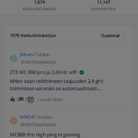
1,079
11,147
Keskusteluketjua
kommenttia
Uusimmat
1079 Keskusteluketjua
Jethani
Tulokas
J
Mobiililaajakaista
ZTE MC 888 pro ja 2,4GHz wifi
Miten saan reitittimeen taajuuden 2,4 ghz
toimintaan vai onko se automaattisesti
käytössä? EDIT: 23.9.2024 // Muokattu otsikkoa
0
7
1 vuosi sitten
kuvaavammaksi. -Burnett
NINO47
Tulokas
N
Mobiililaajakaista
MC888 Pro high ping in gaming