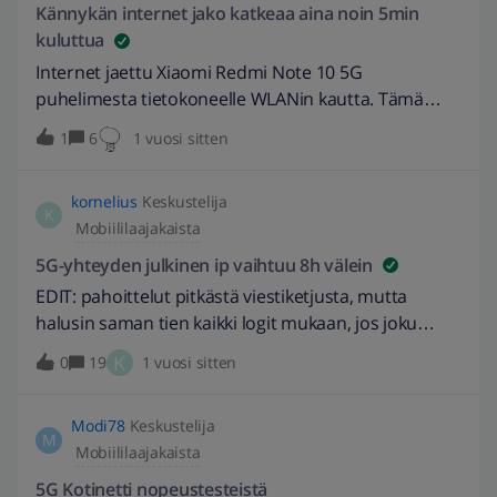
Burnett
Kännykän internet jako katkeaa aina noin 5min
kuluttua
Internet jaettu Xiaomi Redmi Note 10 5G
puhelimesta tietokoneelle WLANin kautta. Tämä
yhteys katkeilee aina noin 5 minuutin kuluttua
1
6
1 vuosi sitten
yhteyden luonnista. Yhteys DNS-palvelimeen
katkeaa.Yhteys palautuu jos kännykällä navigoi
kornelius
Keskustelija
internetissä tai jaon katkaisee ja muodostaa
K
Mobiililaajakaista
uudestaan. Kyseessä Saunalahti Latausliittymä 50M.
Aiemmin käytössä olleella Telian liittymällä ei tätä
5G-yhteyden julkinen ip vaihtuu 8h välein
vikaa ollut. Vika ei myöskään tule jos OnePlus 7T
EDIT: pahoittelut​ pitkästä viestiketjusta, mutta
puhelimesta jaetaan samassa osoitteessa Elisa
halusin saman tien kaikki logit mukaan, jos joku
Perus 100M samalle tietokoneelle. =&gt; Ongelma
niistä saisi jotakin irti. Hei!Minulla on 5G-yhteys ja
K
0
19
1 vuosi sitten
liittyy siis tuohon Saunalahti Latausliittymään, joka
5G-reitittimenä Zyxelin FWA510, melko
katkoo
oletusasetuksilla, mutta APN:nä internet4, että saan
Modi78
Keskustelija
julkisen ip-osoitteen. Laite ei siis ole siltaavassa
M
Mobiililaajakaista
moodissa.Julkinen IP-osoite vaihtuu melko tarkkaan
kahdeksan tunnin välein, ja aina välillä sen lisäksi
5G Kotinetti nopeustesteistä