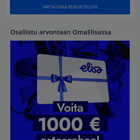
NÄYTÄ LISÄÄ KESKUSTELUITA
Osallistu arvontaan OmaElisassa