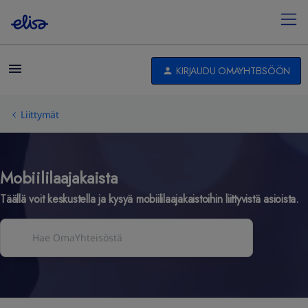
KIRJAUDU OMAYHTEISÖÖN
Liittymät
Mobiililaajakaista
Täällä voit keskustella ja kysyä mobiililaajakaistoihin liittyvistä asioista.