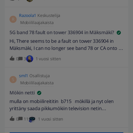
satunnaisesta buuttailusta, joka on kyllä vähentynyt,
muttei kokonaan poistunut ja tuota nyt taas
Razoola1
Keskustelija
tutkiessani huomasin, että ajoittain 5G singnaali on
R
Mobiililaajakaista
varsin huono (&lt;= -100 dBm) ainakin näin kesäisin
(lehdet puissa) ja tämä aiheuttaa pätkimistä
5G band 78 fault on tower 336904 in Mäksmäki?
tietoliikenteeseen.Hienoa tietysti olisi, jos tuo
Hi, There seems to be a fault on tower 336904 in
modeemi osaisi sitten automaattisesti käyttää 4G
Mäksmäki, I can no longer see band 78 or CA onto it
yhteyttä, mutta näinhän se ei tietenkään osaa tehdä
and currently only see band 28. Its been like this for
0
3
1 vuosi sitten
(vaikka ehkä pitäisi?).
a few days now. Is this a known issue as your faults
map also seems to be down atm? Raz
sml1
Osallistuja
S
Mobiililaajakaista
Mökin netti
mulla on mobiilireititin b715 mökillä ja nyt olen
yrittäny saada pikkumökiin television netin
näkymään mutta huonolla menstyksellä olisko
0
11
1 vuosi sitten
jollakin jotain neuvoja