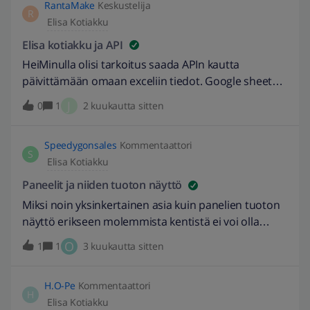
RantaMake
Keskustelija
Muokattu otsikkoa kuvaavammaksi. -Fannytastic !--
R
Elisa Kotiakku
endfragment&gt;
Elisa kotiakku ja API
HeiMinulla olisi tarkoitus saada APIn kautta
päivittämään omaan exceliin tiedot. Google sheet
sain yhteyden toimimaan, mutta Elisa katkaisee
J
0
1
2 kuukautta sitten
yhteyden. Haluan siis, että tiedot päivittyy pilveen
eikä kotikoneeseen.Kuinkas tämän olisi parasta
Speedygonsales
Kommentaattori
toteuttaa?
S
Elisa Kotiakku
Paneelit ja niiden tuoton näyttö
Miksi noin yksinkertainen asia kuin panelien tuoton
näyttö erikseen molemmista kentistä ei voi olla
nähtävissä? Se olisi käyttäjälle mielenkiintoista ja
O
1
1
3 kuukautta sitten
tärkeää tietoa jotta pystyy miettimään käytöä ja
lokiikka. Minusta näyttää esim eilen sellainen hetki
H.O-Pe
Kommentaattori
kun minun itä länsi lappeilla olevat panelit teki
H
Elisa Kotiakku
selalaisen ihmeellisyyden eilen että kun aurinko