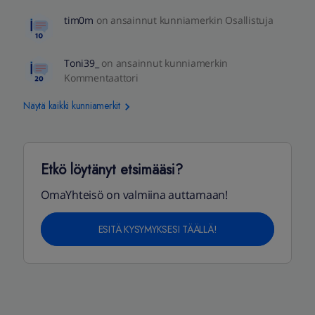
tim0m
on ansainnut kunniamerkin Osallistuja
Toni39_
on ansainnut kunniamerkin
Kommentaattori
Näytä kaikki kunniamerkit
Etkö löytänyt etsimääsi?
OmaYhteisö on valmiina auttamaan!
ESITÄ KYSYMYKSESI TÄÄLLÄ!