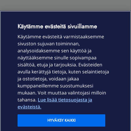
Käytämme evästeitä sivuillamme
Käytämme evästeitä varmistaaksemme
OmaYhteisö-käyttöehdot
Accessibility statement
sivuston sujuvan toiminnan,
analysoidaksemme sen käyttöä ja
näyttääksemme sinulle sopivampaa
sisältöä, etuja ja tarjouksia. Evästeiden
Laitteet & liittymät
avulla kerättyjä tietoja, kuten selaintietoja
ja ostotietoja, voidaan jakaa
Palvelut
kumppaneillemme suostumuksesi
mukaan. Voit muuttaa valintojasi milloin
tahansa.
Lue lisää tietosuojasta ja
Tuki
evästeistä.
Ajankohtaista
HYVÄKSY KAIKKI