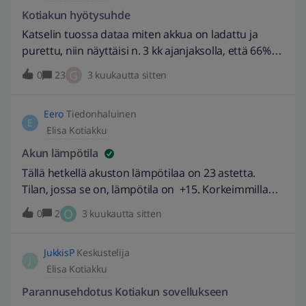
meni lappiden puoliväliin niin koko tuotanto romahti
Kotiakun hyötysuhde
pitkäksi aikaa lähelle nollaa mutta ei pystynyt
Katselin tuossa dataa miten akkua on ladattu ja
katsomaan kummasta tuo pieni määrä tulee vai
purettu, niin näyttäisi n. 3 kk ajanjaksolla, että 66%
molemmista? Jos näkisi molemmat kentät erikseen
akkuun ladatusta energiasta saadaan hyödynnettyä.
G
0
23
3 kuukautta sitten
niin voisi vaikka miettieä että siirtäisin toiselle
Minkälaisia lukemia muualla?
lappeelle kaikki panelit
Eero
Tiedonhaluinen
E
Elisa Kotiakku
Akun lämpötila
Tällä hetkellä akuston lämpötilaa on 23 astetta.
Tilan, jossa se on, lämpötila on +15. Korkeimmillaan
lämpötila on ollut 27 astetta. Lämpötila näkyy
O
0
2
3 kuukautta sitten
sovelluksessa laitteen tiedoissa. Mikä akuston
lämpötila tulisi olla? Ja voiko sitä säätää? Olen
JukkisP
Keskustelija
kahdesti ollut lämpötilasta yhteydessä
J
Elisa Kotiakku
asiakaspalveluun ja saanut vähän ristiriitaista tietoa.
Akustossa on ilmeisesti lämmittimet? Ja ne tietenkin
Parannusehdotus Kotiakun sovellukseen
kuluttaa sähköä. Paljonko akuston toiminnat