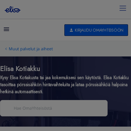
KIRJAUDU OMAYHTEISÖÖN
Muut palvelut ja aiheet
Elisa Kotiakku
Kysy Elisa Kotiakusta tai jaa kokemuksesi sen käytöstä. Elisa Kotiakku
tasoittaa pörssisähkön hintavaihteluita ja lataa pörssisähköä halpoina
hetkinä automaattisesti.