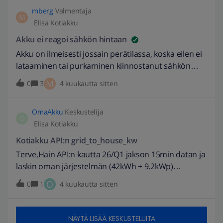
mberg
Valmentaja
M
Elisa Kotiakku
Akku ei reagoi sähkön hintaan
Akku on ilmeisesti jossain perätilassa, koska eilen ei
lataaminen tai purkaminen kiinnostanut sähkön
hinnasta riippumatta. Aurinkosähköä tippa ladattiin,
M
0
3
4 kuukautta sitten
muuten lataus tai purku on koko ajan 0,1 kW.
Tietenkin kilahti tässä pääsiäisen alla, mutta voiko
OmaAkku
Keskustelija
joku tilaisuuden tullen vilkaista? Kaikki bootattiin
O
Elisa Kotiakku
eilen klo 21, ei vaikutusta.
Kotiakku API:n grid_to_house_kw
Terve,Hain API:n kautta 26/Q1 jakson 15min datan ja
laskin oman järjestelmän (42kWh + 9.2kWp)
hyötysuhteeksi 82%, ihan kohtuullinen. Akkujen
O
0
1
4 kuukautta sitten
lämpötila oli jaksolla välillä 17C ... 29C.Kulutus
täsmäsi Fingridin tietoihin huomioiden pari null
pätkää.Ihmetystä herätti jakson grid_to_house_kw:
NÄYTÄ LISÄÄ KESKUSTELUITA