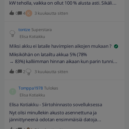
kW teholla, vaikka on ollut 100 % alusta asti. Sikäli
15 snt eli akusta tarvittaisiin virtaa. Ilmeisesti myös
ymmärrettävää, kun pörssisähkön hinta on ollut
K
0
4
3 kuukautta sitten
useat muut käyttäjät ovat havainneet tätä
enimmäkseen 0 - 1 snt. Odotin, että se olisi tänä
ongelmaa?
aamuna myös purkanut varaustaan, kun hinta oli
tontze
Superstara
pari tuntia 10 snt tuntumassa, tulossa
Elisa Kotiakku
aurinkoinen päivä ja halpaa sähköä, millä sitten
täyttää. Niin ei kuitenkaan käynyt. Onko tämä
Miksi akku ei lataile havimpien aikojen mukaan ?
normaalia, jättää tämmöiset 'vähäiset'
Miksiköhän on latailtu akkua 5% (78%
mahdollisuudet käyttämättä (noin 0.15 €/kWh x 20
→ 83%) kalliimman hinnan aikaan kun parin tunnin
kWh = 3 €)? EDIT: 28.4.2026 // Muokattu otsikkoa
päästä olis päässyt halvemmalla ? Kyse ei ole
0
2
3 kuukautta sitten
kuvaavammaksi. -Fannytastic
paljosta, mutta luulisi matematiikan olevan
absoluuttista ?
Tomppa1978
Tulokas
T
Elisa Kotiakku
Elisa Kotiakku - Siirtohinnasto sovelluksessa
Nyt olisi minullekin akusto asennettuna ja
jännittyneenä odotan ensimmäisiä datoja
sovellukseen... Huomio jonka heti alkuun tein ja