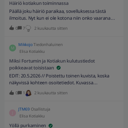
yhteydessä, jolloin puuttasivat akun ja se alkoi silloin
Häiriö kotiakun toiminnassa
toimimaan. Mutta tämä ilmiö tuntuu toistuvan. Joku
Päällä joku häiriö paraikaa, sovelluksessa tästä
pisnesvainu tekoälyltä taitaa puuttua. Liitteenä kuva
ilmoitus. Nyt kun ei ole kotona niin onko vaarana
tämän hetken kulutuksesta ja akun varauksesta.
että purkaa akun liian tyhjäksi kun näemmä laikka
0
7
2 kuukautta sitten
punasena myy nyt vaikka akussa oleva sähkö on
kalliimpaa. 8Kw teholla purkaa ja 21% akussa..
Mikkojo
Tiedonhaluinen
M
Elisa Kotiakku
Miksi Fortumin ja Kotiakun kulutustiedot
poikkeavat toisistaan
EDIT: 20.5.2026 // Poistettu toinen kuvista, koska
näkyvissä kohteen osoitetiedot. Kuvassa
kulutushistoria. -eepuska
0
1
2 kuukautta sitten
JTM69
Osallistuja
J
Elisa Kotiakku
Yöllä purkaminen