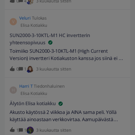
0
4
3 kuukautta sitten
tahtoisin lisättävän on ettei siirtohinnastoon ollut
mahdollista laittaa kausisiirtoa. Itse kun juuri sitä
Veluri
Tulokas
käytän. Nythän tietenkin kesäajan voin laittaa tiedot
V
Elisa Kotiakku
yleissiirron alle mutta talven tullen on taas
arkipäivisin korkeampi siirtohinta mitä öisin ja
SUN2000-3-10KTL-M1 HC invertterin
sunnuntaisin. Tätähän se äppi ei osaa ottaa
yhteensopivuus
huomioon laskelmissaan.. joten tämmösen
Toimiiko SUN2000-3-10KTL-M1 (High Current
ominaisuuden/parannuksen tämä vaatisi..
Version) invertteri Kotiakuston kanssa jos siinä ei ole
mielellään ennen marraskuutaEDIT: 17.4.2026 //
FusionSolar-valvontajärjestelmää ? Vanhemmissa ei
0
1
3 kuukautta sitten
Muokattu otsikkoa kuvaavammaksi -HerraParta
,uusissa on .Käykä vanha vai pitääkö hankkia
uusi? EDIT: 14.4.2026 // Muokattu otsikkoa hieman. -
Harri T
Tiedonhaluinen
Burnett
H
Elisa Kotiakku
Älytön Elisa kotiakku
Akusto käytössä 2 viikkoa ja AINA sama peli. Yöllä
käyttää ainoastaan verkkovirtaa. Aamupäivästä
samoin, esim nyt pörssin hinta 24,2 niin ottaa vaan
1
1
3 kuukautta sitten
verkkovirtaa ja akussa varausta 74 %, päivän