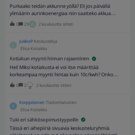
Purkaako teidän akkunne yöllä? Eli jos päivällä
ylimäärin aurinkoenergiaa niin saatteko akkua
purkamaan yöllä? Minun akkuni ei sitä tee vaan
A
0
29
2 kuukautta sitten
päinvastoin lataa lisää jos ei vielä täynnä. Näin ollen
akusta ei ole juuri mitään hyötyä aurinkoenergian
JukkisP
Keskustelija
talletukseen. Onko Elisalla mitään kommenttia
J
Elisa Kotiakku
tähän?
Kotiakun myynti hinnan rajaaminen
Hei! Miksi kotiakusta ei voi itse määrittää
korkeampaa myynti hintaa kuin 10c/kwh? Onko
sidoksissa Elisan saamiin tuloihin kun asiakkaat myy.
0
2
2 kuukautta sitten
Ei pitäisi olla vaikea poistaa lukitus.
Korppiloinen
Tiedonhaluinen
K
Elisa Kotiakku
Tuki eri sähkösopimustyypeille
Tässä eri aihepiiriä sivuavia keskusteluryhmiä