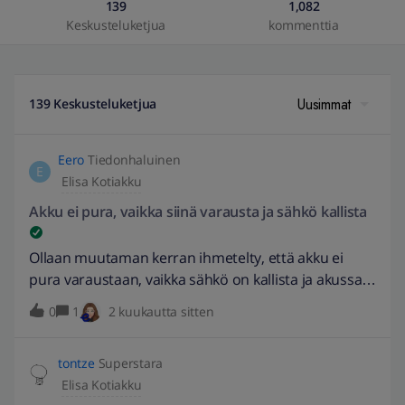
139
1,082
Keskusteluketjua
kommenttia
Uusimmat
139 Keskusteluketjua
Eero
Tiedonhaluinen
E
Elisa Kotiakku
Akku ei pura, vaikka siinä varausta ja sähkö kallista
Ollaan muutaman kerran ihmetelty, että akku ei
pura varaustaan, vaikka sähkö on kallista ja akussa
olisi varausta. Napsautin sähkösaunan päälle, jolloin
0
1
2 kuukautta sitten
kulutus pomppasi ja tällä hetkellä sähkö päivän
kalleinta. Melkein kaikki sähkö tulee verkosta. Onko
tontze
Superstara
muilla vastaavia havaintoja? Talvella oli useamman
Elisa Kotiakku
päivän, jolloin ei kunnolla purkanut. Olin tukeen