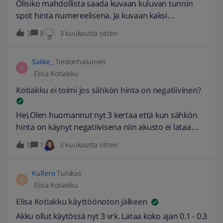
Olisiko mahdollista saada kuvaan kuluvan tunnin
kuluttavat sähköä? Keskustelin asiasta AinoIrmelin
spot hinta numereelisena. Ja kuvaan kaksi
kanssa ja se oli sitä mieltä, että Huawein akusto
kuukauden keskihinta. Mikä päivittyy aina kun
3
8
3 kuukautta sitten
kuluttaisi sähköä jopa 600-800 kWh vuodessa, joka
vuorokausi vaihtuu. Helpottaa vertailua sähkön
tuntuu isolta määrältä. Meidän tapauksessa ennen
myyjän hintaan mikä on kuitenkin oikein hinta. EDIT:
akkua paneelien tuottamasta sähköstä meni
Sakke_
Tiedonhaluinen
5.5.2026 // Tarkennettu otsikkoa. -eepuska
S
myyntiin noin 1200 kWh. Jos akun kulutus on noin
Elisa Kotiakku
iso, niin se syö kyllä merkittävän määrän ennakkoon
Kotiakku ei toimi jos sähkön hinta on negatiivinen?
ajatellusta hyödystä.
Hei,Olen huomannut nyt 3 kertaa että kun sähkön
hinta on käynyt negatiivisena niin akusto ei lataa
akkua ja mikä pahinta akusto menee jumiin. Kun
0
1
3 kuukautta sitten
sähkön hinta on negatiivinen niin akusto ei aloita
latausta ja jää valmius tilaan. Akusto alkaa toimia
Kullero
Tulokas
uudestaan vasta kun koko järjestelmästä käyttää
K
Elisa Kotiakku
virrat pois ja käynnistää koko laitteiston uudestaan.
Esim eilen sähkön hinta kävi negatiivisena ja akku
Elisa Kotiakku käyttöönoton jälkeen
pysyi koko päivän 15% varauksessa ja ei alkanut
Akku ollut käytössä nyt 3 vrk. Lataa koko ajan 0.1 - 0.3
ladata tänäänkään vaikka illasta on sähkön hinta yli